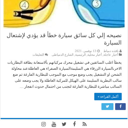
نصيحه إلي كل سائق سيارة خطأ قد يؤدي لإشتعال
السيارة
نافذه دمياط
13 نوفمبر، 2021
على
أخبار عاجلة
,
أخبار محلية
,
الرئيسية
,
الشارع الدمياطى
التعليقات
نصيحه
إلي
يخطأ اغلب السائقين في تشغيل محرك مركباتهم بألاستعانة بطاقة البطاريات
كل
الاخرىالسيارة الزرقاء هي السليمةالسيارة الصفراء هي العاطلةعند محاولة
سائق
سيارة
الشحن او التشغيل يجب وضع موجب مع الموجب للبطارية الفارغة ثم ضع
خطأ
سالب البطرية السليمة على الهيكل للمركبة العاطلة ولا يجب وضعه على
قد
يؤدي
السالب مباشرة للبطارية الفارغة لتجنب من احتمال حدوث انفجار …
لإشتعال
السيارة
مغلقة
أكمل القراءة »