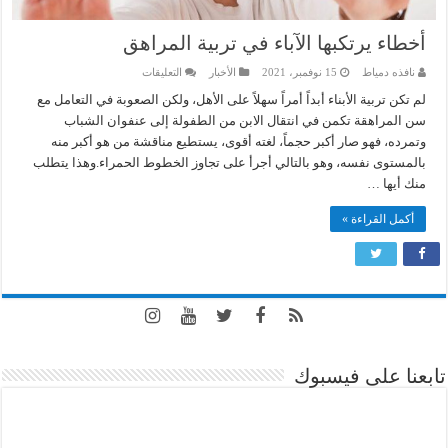
أخطاء يرتكبها الآباء في تربية المراهق
على
نافذه دمياط
15 نوفمبر، 2021
الأخبار
التعليقات
أخطاء
يرتكبها
لم تكن تربية الأبناء أبداً أمراً سهلاً على الأهل، ولكن الصعوبة في التعامل مع
الآباء
سن المراهقة تكمن في انتقال الابن من الطفولة إلى عنفوان الشباب
في
تربية
وتمرده، فهو صار أكبر حجماً، لغته أقوى، يستطيع مناقشة من هو أكبر منه
المراهق
بالمستوى نفسه، وهو بالتالي أجرأ على تجاوز الخطوط الحمراء.وهذا يتطلب
مغلقة
منك أيها …
أكمل القراءة »
تابعنا على فيسبوك