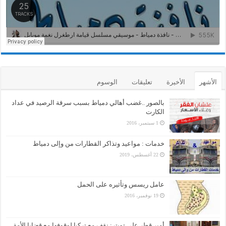
الأشهر
الأخيرة
تعليقات
الوسوم
بالصور ..غضب أهالي دمياط بسبب سرقة الرصيد في عداد
الكارت
1 سبتمبر، 2016
خدمات : مواعيد وتذاكر القطارات من وإلى دمياط
22 أغسطس، 2019
عامل ريسس وتأثيره على الحمل
19 نوفمبر، 2016
أمير قطر على تويتر: نقف مع تركيا لوقوفها مع قضايا الأمة