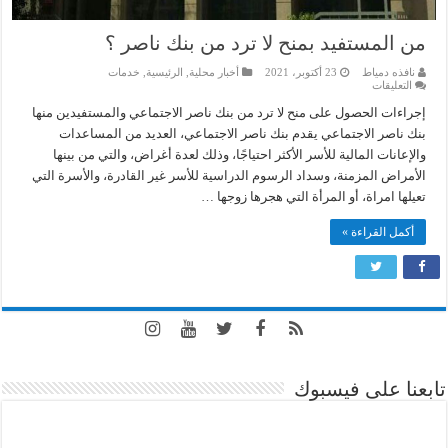
من المستفيد بمنح لا ترد من بنك ناصر ؟
نافذه دمياط
23 أكتوبر، 2021
أخبار محلية
,
الرئيسية
,
خدمات
على
التعليقات
من
المستفيد
إجراءات الحصول على منح لا ترد من بنك ناصر الاجتماعي والمستفيدين منها
بمنح
بنك ناصر الاجتماعي يقدم بنك ناصر الاجتماعي، العديد من المساعدات
لا
ترد
والإعانات المالية للأسر الأكثر احتياجًا، وذلك لعدة أغراض، والتي من بينها
من
الأمراض المزمنة، وسداد الرسوم الدراسية للأسر غير القادرة، والأسرة التي
بنك
ناصر
تعيلها امراة، أو المرأة التي هجرها زوجها …
؟
مغلقة
أكمل القراءة »
تابعنا على فيسبوك