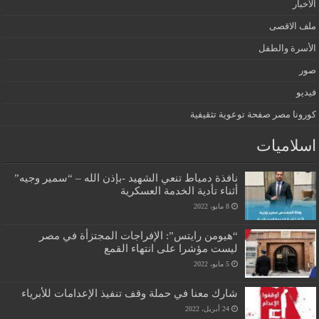
الأخبار
ملف الاقصى
الأسرة والطفل
صور
فيديو
كورونا مصر صفحة توعوية تثقيفية
اسلاميات
نافذة دمياط تنعي الشهيد -بإذن الله – “سمير وجيه”
أثناء تأدية الخدمة العسكرية
8 مايو، 2022
“هيومن رايتس”: الإفراجات المجتزأة في مصر
ليست مؤشرا على انتهاء القمع
5 مايو، 2022
شارك معنا في حملة وقف تنفيذ الإعدامات للأبرياء
24 أبريل، 2022