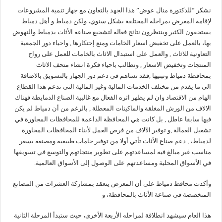
نشكر “للدكتورة منال عوض” هذا الجهد بالتعاون مع جهاز تنمية المشروعات
لإقامة المعرض بمراحله المختلفة بشكل سنوي، ولكن دمياط و أهل دمياط
يستحقون الكثير وينتظرون نتائج فعالة لتشجيع صناعة الأثاث بدمياط والنهوض
بها، بالعمل على تخفيض اسعار الخامات ومنع إحتكارها , واحياء دور الجمعية
التعاونية للاثاث , والعمل على استبدال الاثاث بالخامات للعمل على رواج
المنتجات وتخفيض الاسعار , ونطالب باحياء فكرة انشاء متحف الاثاث
بمحافظة دمياط وتبنيها ,فقد تساهم في دعم دور الجهاز بالتسويق بالاضافة
الى ما يقدم من مختلف الخدمات المالية وغير المالية التي تدعم هذا القطاع
الهام من الاقتصاد وان لم يظهر اثره الفعال مع غالبية الصناع الدمايطة فهناك
الالاف من الورش المغلقة والماكينات المعطلة , بالرغم من أن دمياط لم يكن
فيها سابقا عاطل , بل كانت هي المحافظة الداعمة للمحافظات المجاورة في
تشغيل العمالة ,و توفير الآلاف من فرص العمل لأبناء المحافظات المجاورة
لدمياط، , دعم صناع الأثاث تأتي أولا من توفير خامات طبيعية ومصنعة بسعر
مناسب غير مبالغ فيه لمساعدتهم على تطوير منتجاتهم والتوسع في تسويقها
في الأسواق المحلية ومساعدتهم على الوصول إلى الأسواق العالمية.
وأكدت محافظ دمياط على أن المعرض ينعقد بمشاركة العشرات من المصانع
المتخصصة في صناعة الأثاث بالمحافظة، و
هذا العام سيشهد انطلاقة لمراحله الأربعة الأخرى، حيث ستبدأ المرحلة الثانية