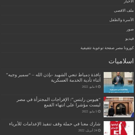
الأخبار
ملف الاقصى
الأسرة والطفل
صور
فيديو
كورونا مصر صفحة توعوية تثقيفية
اسلاميات
نافذة دمياط تنعي الشهيد -بإذن الله – “سمير وجيه”
أثناء تأدية الخدمة العسكرية
8 مايو، 2022
“هيومن رايتس”: الإفراجات المجتزأة في مصر
ليست مؤشرا على انتهاء القمع
5 مايو، 2022
شارك معنا في حملة وقف تنفيذ الإعدامات للأبرياء
24 أبريل، 2022