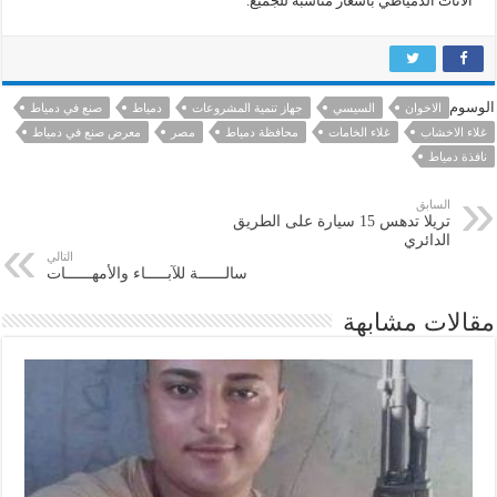
الأثاث الدمياطي بأسعار مناسبة للجميع.
الوسوم
الاخوان
السيسي
جهاز تنمية المشروعات
دمياط
صنع في دمياط
غلاء الاخشاب
غلاء الخامات
محافظة دمياط
مصر
معرض صنع في دمياط
نافذة دمياط
السابق
تريلا تدهس 15 سيارة على الطريق
الدائري
التالي
سالــــــة للآبـــــاء والأمهــــــات
مقالات مشابهة