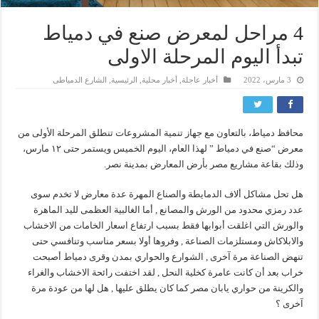
4 مراحل لمعرض صنع في دمياط
تبدأ اليوم المرحلة الاولى
3 مارس، 2022
أخبار عاجلة
,
أخبار محلية
,
الرئيسية
,
الشارع الدمياطى
محافظ دمياط، بالتعاون مع جهاز تنمية المشروعات تنطلق المرحلة الأولى من
معرض “صنع في دمياط ” لهذا العام، اليوم الخميس ويستمر حتى ١٢ مارس،
وذلك بقاعة مشاريع مصر بأرض المعارض بمدينة نصر.
هل تحل مشاكل ألاف الدمايطة والصناع المهرة عدة معارض لا تخدم سوى
عدد رمزي محدود من الورش والمصانع , أما الغالبية العظمى لليد الماهرة
والورش التي اغلقت أبوابها فقط بسبب ارتفاع اسعار الخامات من الاخشاب
والابلاكاش ومستلزمات الصناعة , وفروها أولا بسعر مناسب وتنافسي حتى
تنهض الصناعة مرة آخرى , الشوارع والحواري بمدن وقرى دمياط أصبحت
خراب بعد أن كانت عامرة كخلية النحل , لقد اختفت رائحة الاخشاب والغراء
والكرينة من حواري يابان مصر كما كان يطلق عليها , هل لها من عودة مرة
آخرى ؟