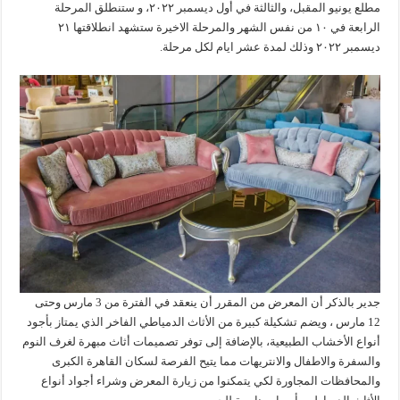
مطلع يونيو المقبل، والثالثة في أول ديسمبر ٢٠٢٢، و ستنطلق المرحلة
الرابعة في ١٠ من نفس الشهر والمرحلة الاخيرة ستشهد انطلاقتها ٢١
ديسمبر ٢٠٢٢ وذلك لمدة عشر ايام لكل مرحلة.
جدير بالذكر أن المعرض من المقرر أن ينعقد في الفترة من 3 مارس وحتى
12 مارس ، ويضم تشكيلة كبيرة من الأثاث الدمياطي الفاخر الذي يمتاز بأجود
أنواع الأخشاب الطبيعية، بالإضافة إلى توفر تصميمات أثاث مبهرة لغرف النوم
والسفرة والاطفال والانتريهات مما يتيح الفرصة لسكان القاهرة الكبرى
والمحافظات المجاورة لكي يتمكنوا من زيارة المعرض وشراء أجواد أنواع