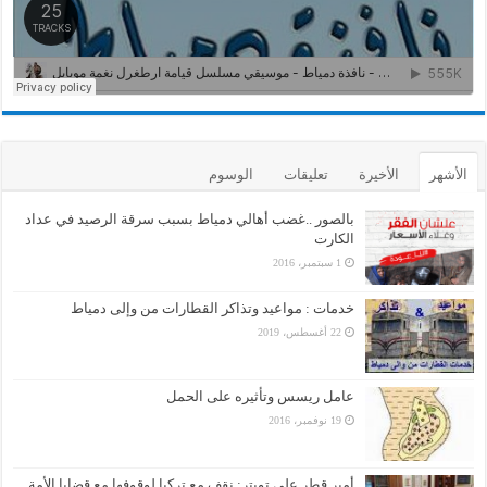
الأشهر
الأخيرة
تعليقات
الوسوم
بالصور ..غضب أهالي دمياط بسبب سرقة الرصيد في عداد
الكارت
1 سبتمبر، 2016
خدمات : مواعيد وتذاكر القطارات من وإلى دمياط
22 أغسطس، 2019
عامل ريسس وتأثيره على الحمل
19 نوفمبر، 2016
أمير قطر على تويتر: نقف مع تركيا لوقوفها مع قضايا الأمة