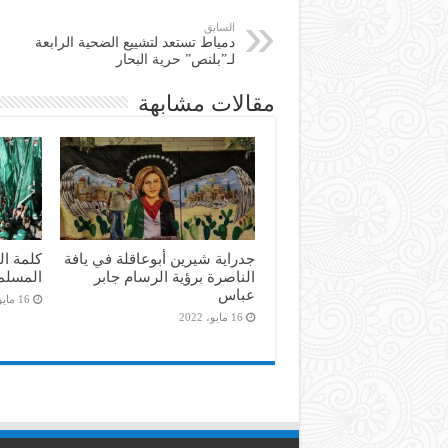
السابق
دمياط تستعد لتشييع الضحية الرابعة
لـ”بلنص” حرية البحار
مقالات مشابهة
جدراية شيرين أبوعاقلة في يافة
كلمة ال
الناصرة برؤية الرسام جابر
المسلم
عباس
16 مايو، 2022
16 مايو، 2022