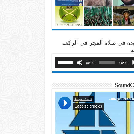
دة في صلاة الفجر في الركعة
ة
00:00
00:00
SoundC