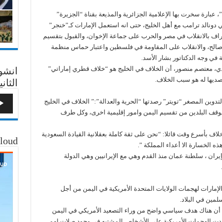
 عبارة سخرت بها الإعلامية الجزائرية والمذيعة بقناة “الجزيرة”
دونالد ترامب مع أهل الخليج، حتى انه استعمل الإمارات كـ”خنجر”
عتراف بالانقلاب في مصر والحرب على جماعة الإخوان، والقبول بتقسيم
ه صالح، والانقلاب على المقاومة في فلسطين واعتبار حماس منظمة
 في وجه الدكتاتور بشار الأسد.
ودي، معتصم منصور، أن الخلاف في الخليج هو “خلاف قطري إماراتي”
انشو
ديها له هو سبب الخلاف.
الثاني
دوين المصغر “تويتر” رصدتها “الحرية والعدالة”:” الخلاف في الخليج
وقف البلدين من تقسيم اليمن وامور إقليمية اخرى، وكل طرف
لاف بأسرع وقت قائلا: “نحن على ثقة كاملة بعقلانية القيادة السعودية
loud
ه الخسارة الا أعداء المملكة ”.
إيران ، سلطنة عمان منذ القدم وهي مع الإيرانيين وهي الدولة
مارات لهجمات الولايات المتحدة الأمريكية في اليمن من أجل
مين في البلاد.
أن هناك هدف سياسي واضح من وراء التصعيد الأمريكي في اليمن
دادت الهجمات الأمريكية على الأشخاص المشتبه في وجود صلات لهم