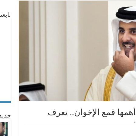
تابع
جديد
ء