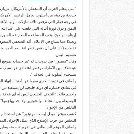
“متى يتعلم العرب أن المتغطي بالأمريكان عريان”،
خديجة بن قنة، من أسلوب تعامل الرئيس الأمريكي 
في وجه قطر التي ترفض ثلاثة تنازلات، أولها الا
اليمن وحرق ثورة أبنائه التي خلعت علي عبد الل
إرهابية، وأخيرًا وقف المساعدة للمعارضة السورية
وبعيدًا عما يشاع في الإعلام، أكد الصحفي السع
فقط، مؤكدا على أن رفض قطر لتقسيم اليمن وتص
تقسيم اليمن
وقال “منصور” في تدوينات له عبر حسابه بموقع الت
هو خلاف بين الامارات وقطر اعتقادي هو بسبب م
يستخدم أسلوبه في الخلاف ”.
وأضاف في تدوينة أخرى معربا عن أمنيته بإنهاء الخ
في تفادي خسارة اي دولة خليجية لن يستفيد من هذ
واختتم قائلا: “الخلاف الخليجي ليس له اي علاقة ب
الوسيطة بين التحالف والحوثيين ولا احد يهاجمها”.
التخلص من الإخوان
كشف موقع “ميدل إيست مونيتور” عن استخدام الإ
التخلص من حزب الإصلاح الذي يمثل الإخوان المسل
وأضاف الموقع البريطاني في تقرير ترجمته وطن 
مؤخرا فيما يتعلق بالحرب على الإرهاب، حيث از