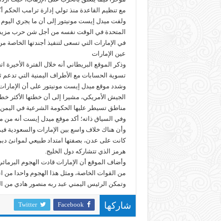
مع تنظيم القاعدة منذ تولي إدارة ترامب الحكم أكثر
ولفت ميدل إيست مونيتور إلى أن ما يجري اليوم ف
المتحدة في الوقت نفسه من أجل شن حرب مزيفة عل
في الإمارات التي تسعى لتنفيذ أجندتها الخاصة م
عين الإمارات
وذكر الموقع البريطاني أنه خلال الفترة الأخيرة
تسوية الحسابات مع الأطراف اليمنية التي تدعم ثورة 11 فبراير 2011، لا سيما حزب ا
وشدد موقع ميدل إيست مونيتور على أن الإمارات 
الجيش الأمريكي، مشيرا إلى أن خطتها الأكثر خط
مناطق تسيطر عليها الحكومة الشرعية في اليمن.
وفي السياق ذاته؛ أكد موقع ميدل إيست أنه من م
وأن هناك خلاف واسع بين الإمارات والسعودية فيما
كانت على عدن، بصفتها امتداد طبيعي لموانئ دبي،
هرمز الذي تتشاركه دول الخليج.
من القوات الخاصة، ومثل هذا الهجوم واحدا من 
وتمكن الرئيس اليمني عبد ربه منصور هادي من العو
Twitter
Facebook
شاركها