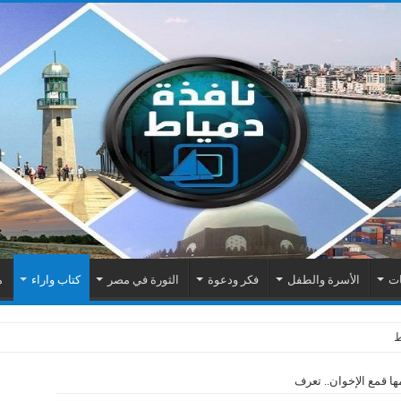
ات
الأسرة والطفل
فكر ودعوة
الثورة في مصر
كتاب واراء
م