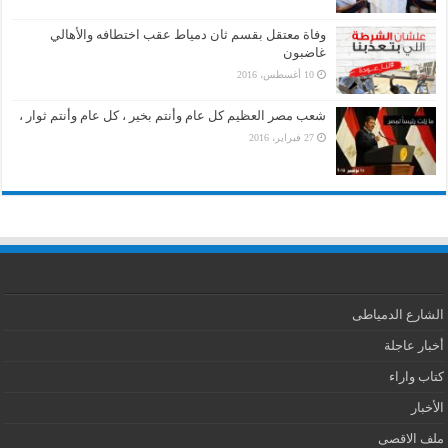
وفاة معتقل بقسم ثان دمياط عقب اختطافه والأهالي
غاضبون
10 أغسطس، 2016
شعب مصر العظيم كل عام وأنتم بخير ، كل عام وأنتم ثوار ،
27 فبراير، 2016
الشارع الدمياطى
أخبار عاجلة
كتاب واراء
الأخبار
ملف الاقصى