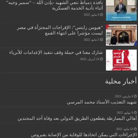
نافذة دمياط تنعي الشهيد -بإذن الله – “سمير وجيه”
أثناء تأدية الخدمة العسكرية
8 مايو، 2022
“هيومن رايتس”: الإفراجات المجتزأة في مصر
ليست مؤشرا على انتهاء القمع
5 مايو، 2022
شارك معنا في حملة وقف تنفيذ الإعدامات للأبرياء
24 أبريل، 2022
أخبار محلية
6 مارس، 2023
شهيد التعذيب الأستاذ محمد المرسي
6 يوليو، 2022
أهالي البصارطة يقطعون الطريق الدولي بعد وفاة أحد المجندين
23 مايو، 2022
الإجراءات التي يمكن اتخاذها للوقاية من الإصابة بفيروس