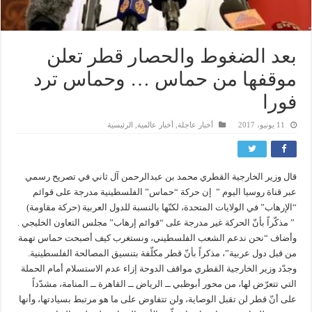
بعد الضغوط والحصار قطر تعلن
موقفها من حماس … وحماس ترد
فورا
11 يونيو، 2017
أخبار عاجلة
,
أخبار عالمية
,
الرئيسية
قال وزير الخارجية القطري محمد بن عبدالرحمن آل ثاني في تصريح رسمي
عبر قناة روسيا اليوم ” إن حركة “حماس” الفلسطينية مدرجة على قوائم
“الإرهاب” في الولايات المتحدة، لكنّها بالنسبة للدول العربية (حركة مقاومة)
” مذكّراً بأنّ الحركة غير مدرجة على “قوائم إرهاب” مجلس التعاون الخليجي .
وأضاف “نحن ندعم الشعب الفلسطيني، ونستغرب كيف أصبحت حماس تهمة
من قبل دول عربية”، مذكراً بأنّ قطر مكلّفة بتنسيق المصالحة الفلسطينية.
وجدّد وزير الخارجية القطري مواقف الدوحة إزاء عدم الاستسلام أمام الحملة
التي تتعرّض لها، من محور أبوظبي ــ الرياض ــ القاهرة ــ المنامة، مشدّداً
على أنّ قطر لن تقبل الوصاية، ولن تتفاوض على ما هو مرتبط بسيادتها، وأنها