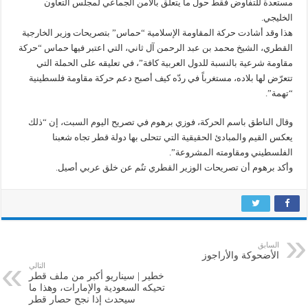
مستعدة للتفاوض فقط حول ما يتعلّق بالأمن الجماعي لمجلس التعاون
الخليجي.
هذا وقد أشادت حركة المقاومة الإسلامية “حماس” بتصريحات وزير الخارجية
القطري، الشيخ محمد بن عبد الرحمن آل ثاني، التي اعتبر فيها حماس “حركة
مقاومة شرعية بالنسبة للدول العربية كافة”، في تعليقه على الحملة التي
تتعرّض لها بلاده، مستغرباً في ردّه كيف أصبح دعم حركة مقاومة فلسطينية
“تهمة”.
وقال الناطق باسم الحركة، فوزي برهوم في تصريح اليوم السبت، إن “ذلك
يعكس القيم والمبادئ الحقيقية التي تتحلى بها دولة قطر تجاه شعبنا
الفلسطيني ومقاومته المشروعة”.
وأكد برهوم أن تصريحات الوزير القطري تنٌم عن خلق عربي أصيل.
السابق
الأضحوكة والأراجوز
التالي
خطير | سيناريو أكبر من ملف قطر
تحيكه السعودية والإمارات، وهذا ما
سيحدث إذا نجح حصار قطر