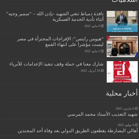
نافذة دمياط تنعي الشهيد -بإذن الله – “سمير وجيه”
أثناء تأدية الخدمة العسكرية
8 مايو، 2022
“هيومن رايتس”: الإفراجات المجتزأة في مصر
ليست مؤشرا على انتهاء القمع
5 مايو، 2022
شارك معنا في حملة وقف تنفيذ الإعدامات للأبرياء
24 أبريل، 2022
أخبار محلية
6 مارس، 2023
شهيد التعذيب الأستاذ محمد المرسي
6 يوليو، 2022
أهالي البصارطة يقطعون الطريق الدولي بعد وفاة أحد المجندين