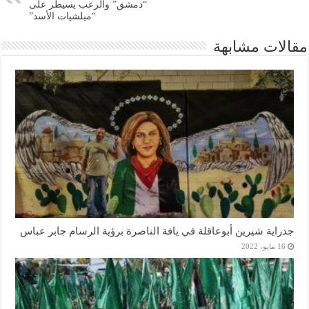
“دمشق” والرعب يسيطر على
“ميلشيات الأسد”
مقالات مشابهة
جدراية شيرين أبوعاقلة في يافة الناصرة برؤية الرسام جابر عباس
16 مايو، 2022