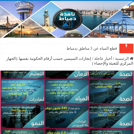
قطع المياه عن 3 مناطق بدمياط
دمياط : سقوط شجرة على الأسلاك الكهربائية بمنطقة المطرى
الرئيسية
/
أخبار عاجلة
/
‏إنجازات السيسي حسب أرقام الحكومة نفسها..(الجهاز
المركزي للتعبئة والإحصاء )