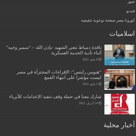
صور
فيديو
كورونا مصر صفحة توعوية تثقيفية
اسلاميات
نافذة دمياط تنعي الشهيد -بإذن الله – “سمير وجيه”
أثناء تأدية الخدمة العسكرية
8 مايو، 2022
“هيومن رايتس”: الإفراجات المجتزأة في مصر
ليست مؤشرا على انتهاء القمع
5 مايو، 2022
شارك معنا في حملة وقف تنفيذ الإعدامات للأبرياء
24 أبريل، 2022
أخبار محلية