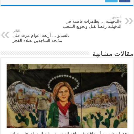
السابق
#الدقهلية … تظاهرات غاضبة في
الدقهلية رفضاً لقتل وتجويع الشعب
التالي
بالفيديو … أربعة اعوام مرت على
مذبحة الساجدين بصلاة الفجر
مقالات مشابهة
جدراية شيرين أبوعاقلة في يافة الناصرة برؤية الرسام جابر عباس