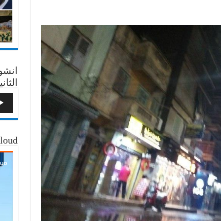
انشو
الثاني
loud