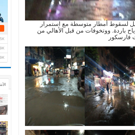
يل لسقوط أمطار متوسطة مع استمرار
ح باردة. ووتخوفات من قبل الأهالي من
ت فارسكور
الأش