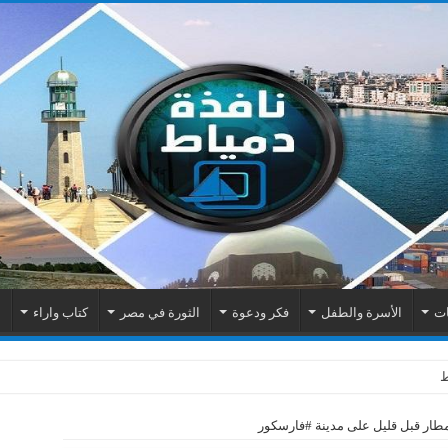
ات
الأسرة والطفل
فكر ودعوة
الثورة في مصر
كتاب واراء
م
اك الكهربائية بمنطقة المطرى
طار قبل قليل على مدينة #فارسكور