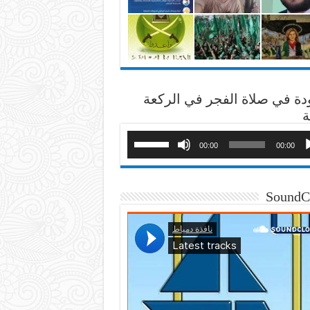
دة في صلاة الفجر في الركعة
ة
00:00
00:00
SoundC