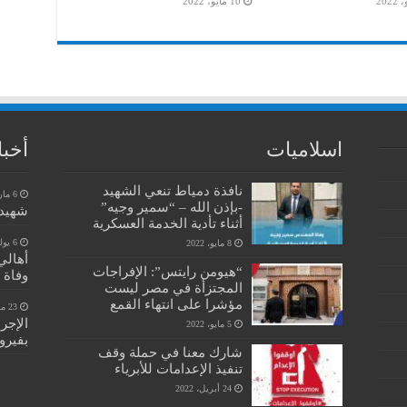
10 مايو، 2022
اسلاميات
أخبا
نافذة دمياط تنعي الشهيد
6 مارس، 2023
-بإذن الله – “سمير وجيه”
شهيد 
أثناء تأدية الخدمة العسكرية
6 يوليو، 2022
8 مايو، 2022
أهالي
“هيومن رايتس”: الإفراجات
وفاة 
المجتزأة في مصر ليست
مؤشرا على انتهاء القمع
23 مايو، 2022
الإجر
5 مايو، 2022
بفيرو
شارك معنا في حملة وقف
تنفيذ الإعدامات للأبرياء
24 أبريل، 2022