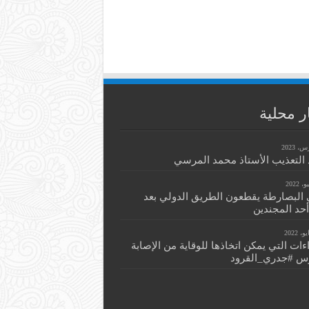
ر محلية
التعذيب الأستاذ محمد المرسي
 البصارطة يقطعون الطريق الدولي بعد
أحد المجندين
اءات التي يمكن اتخاذها للوقاية من الإصابة
س #جدري_القرود