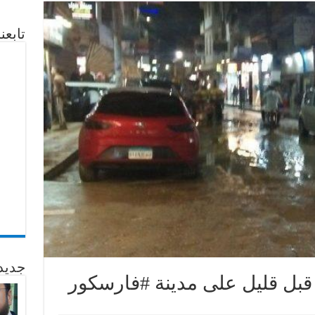
تابع
جديد
قبل قليل على مدينة #فارسكور