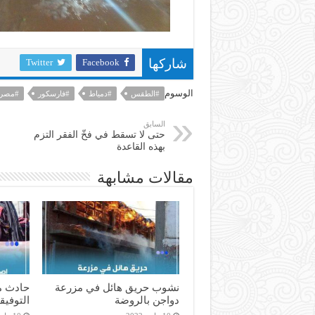
Twitter
Facebook
شاركها
الوسوم
#الطقس
#دمياط
#فارسكور
#مصر
السابق
حتى لا تسقط في فخّ الفقر التزم
بهذه القاعدة
مقالات مشابهة
نشوب حريق هائل في مزرعة
حادث م
دواجن بالروضة
التوفيق