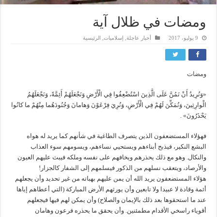
ومضات في ظلال آية
9 يوليو، 2017
أخبار عاجلة
,
إسلاميات
,
الرئيسية
ومضات
«وَنُرِيدُ أَنْ نَمُنَّ عَلَى الَّذِينَ اسْتُضْعِفُوا فِي الْأَرْضِ وَنَجْعَلَهُمْ أَئِمَّةً، وَنَجْعَلَهُمُ
الْوارِثِينَ، وَنُمَكِّنَ لَهُمْ فِي الْأَرْضِ، وَنُرِيَ فِرْعَوْنَ وَهامانَ وَجُنُودَهُما مِنْهُمْ ما كانُوا
يَحْذَرُونَ» .
فهؤلاء المستضعفون الذين يتصرف الطاغية في شأنهم كما يريد له هواه
البشع النكير، فيذبح أبناءهم ويستحيي نساءهم، ويسومهم سوء العذاب
والنكال. وهو مع ذلك يحذرهم ويخافهم على نفسه وملكه فيبث عليهم العيون
والأرصاد، ويتعقب نسلهم من الذكور فيسلمهم إلى الشفار كالجزار!
هؤلاء المستضعفون يريد الله أن يمن عليهم بهباته من غير تحديد وأن يجعلهم
أئمة وقادة لا عبيدا ولا تابعين وأن يورثهم الأرض المباركة (التي أعطاهم إياها
عند ما استحقوها بعد ذلك بالإيمان والصلاح) وأن يمكن لهم فيها فيجعلهم
أقوياء راسخي الأقدام مطمئنين. وأن يحقق ما يحذره فرعون وهامان