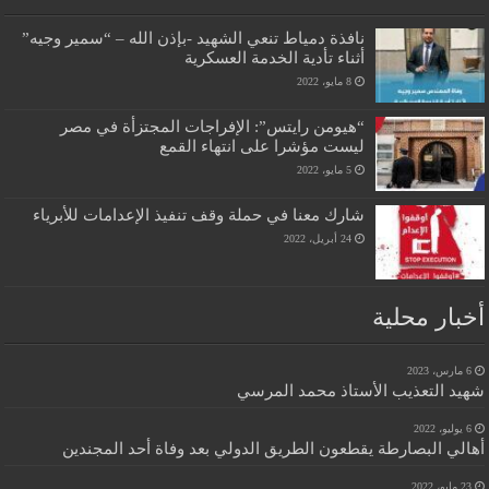
نافذة دمياط تنعي الشهيد -بإذن الله – “سمير وجيه”
أثناء تأدية الخدمة العسكرية
8 مايو، 2022
“هيومن رايتس”: الإفراجات المجتزأة في مصر
ليست مؤشرا على انتهاء القمع
5 مايو، 2022
شارك معنا في حملة وقف تنفيذ الإعدامات للأبرياء
24 أبريل، 2022
أخبار محلية
6 مارس، 2023
شهيد التعذيب الأستاذ محمد المرسي
6 يوليو، 2022
أهالي البصارطة يقطعون الطريق الدولي بعد وفاة أحد المجندين
23 مايو، 2022