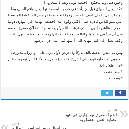
وجنودهما، وما يتخذون الحيطة دونه، وهم لا يشعرون!
هكذا يعلن السياق قبل أن يأخذ في عرض القصة ذاتها. يعلن واقع الحال، وما
هو مقدر في المآل. ليقف القوتين وجها لوجه: قوة فرعون المنتفشة المنتفخة
التي تبدو للناس قادرة على الكثير. وقوة الله الحقيقة الهائلة التي تتهاوى دونها
القوى الظاهرية الهزيلة التي ترهب الناس! ويرسم بهذا الإعلان مسرح القصة
قبل أن يبدأ في عرضها. والقلوب معلقة بأحداثها ومجرياتها، وما ستنتهي إليه،
وكيف تصل إلى تلك النهاية التي أعلنها قبل البدء في عرضها.
ومن ثم تنبض القصة بالحياة وكأنها تعرض لأول مرة، على أنها رواية معروضة
الفصول، لا حكاية غبرت في التاريخ. هذه ميزة طريقة الأداء القرآنية بوجه عام.
#في_ظلال_آية
#سيد_قطب
#ومضات
السابق
الدم المصري نهر جاري في عهد
عصابة القتل العسكرية
التالي
من أقوال شيخ المجاهدين عبدالله