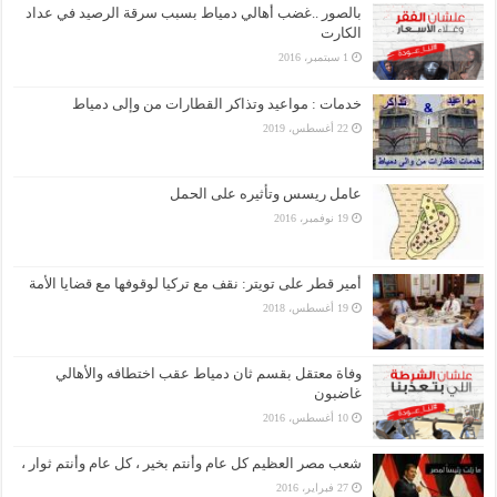
بالصور ..غضب أهالي دمياط بسبب سرقة الرصيد في عداد
الكارت
1 سبتمبر، 2016
خدمات : مواعيد وتذاكر القطارات من وإلى دمياط
22 أغسطس، 2019
عامل ريسس وتأثيره على الحمل
19 نوفمبر، 2016
أمير قطر على تويتر: نقف مع تركيا لوقوفها مع قضايا الأمة
19 أغسطس، 2018
وفاة معتقل بقسم ثان دمياط عقب اختطافه والأهالي
غاضبون
10 أغسطس، 2016
شعب مصر العظيم كل عام وأنتم بخير ، كل عام وأنتم ثوار ،
27 فبراير، 2016