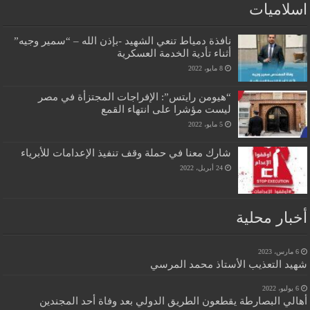
اسلاميات
نافذة دمياط تنعي الشهيد -بإذن الله – “سمير وجيه”
أثناء تأدية الخدمة العسكرية
8 مايو، 2022
“هيومن رايتس”: الإفراجات المجتزأة في مصر
ليست مؤشرا على انتهاء القمع
5 مايو، 2022
شارك معنا في حملة وقف تنفيذ الإعدامات للأبرياء
24 أبريل، 2022
أخبار محلية
6 مارس، 2023
شهيد التعذيب الأستاذ محمد المرسي
6 يوليو، 2022
أهالي البصارطة يقطعون الطريق الدولي بعد وفاة أحد المجندين