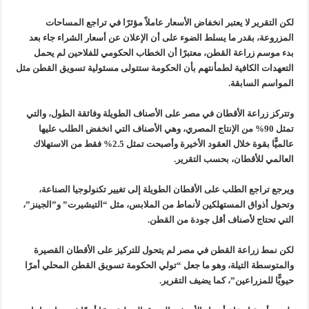
لكن التقرير لا يعتبر انخفاض الأسعار عاملاً مؤثرًا في تراجع المساحات
المزروعة، بقدر ما يسلط الضوء على أن الإعلان عن أسعار الشراء جاء بعد
بدء موسم زراعة القطن، معتبرًا أن الخطاب الحكومي للفلاحين لم يحمل
التعهدات الكافية لطمأنتهم بأن الحكومة ستتولى مسئولية تسويق القطن مثل
المواسم السابقة.
وتتركز زراعة الأقطان في مصر على الأصناف الطويلة وفائقة الطول، والتي
تمثل 90% من الإنتاج المصري، وهي الأصناف التي انخفض الطلب عليها
عالميًّا بقوة خلال العقود الأخيرة وأصبحت تمثل 2.5% فقط من الاستهلاك
العالمي للأقطان، بحسب التقرير.
ويرجع تراجع الطلب على الأقطان الطويلة إلى تغيير تكنولوجيا الصناعة،
وتحول أذواق المستهلكين لأنماط من الملابس، مثل “التيشيرت” و”الجينز”،
التي تحتاج لأصناف أقل جودة من القطن.
لكن نمط زراعة القطن في مصر لم يتحول للتركيز على الأقطان القصيرة
والمتوسطة التيلة، وهو ما جعل “تولي الحكومة تسويق القطن المحلي أمرًا
حيويًّا للمزراعين”، كما يضيف التقرير.