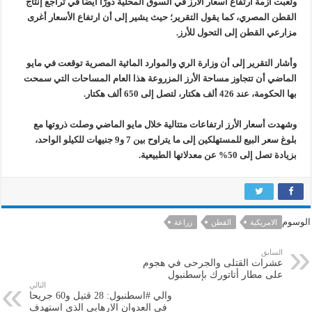
ولعبت أزمة ارتفاع أسعار الأرز في السوق المحلية دورًا أيضًا في تراجع إنتاج
القطن المصري، كما يقول التقرير؛ حيث يشير إلى أن ارتفاع الأسعار أغرى
مزارعي القطن إلى التحول للأرز.
وأشار التقرير إلى أن وزارة الري والموارد المائية المصرية توقعت في مايو
الماضي أن تتجاوز مساحة الأرز المزروعة هذا العام المساحات التي سمحت
بها الحكومة، عند 426 ألف هكتار، لتصل إلى 650 ألف هكتار.
وشهدت أسعار الأرز ارتفاعات متتالية خلال مايو الماضي وصلت ذروتها مع
بلوغ سعر البيع للمستهلكين إلى ما يتراوح بين 7 و9 جنيهات للكيلو الواحد،
بزيادة تصل إلى 50% عن معدلاتها الطبيعية.
الوسوم
الامريكية
القطن
زراعة
السابق
عشرات القتلى والجرحى في هجوم
على مطار أتاتورك بإسطنبول
التالي
والي #اسطنبول: 28 قتيل و60 جريحا
في العدوان الارهابي الذي استهدف