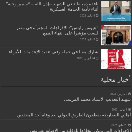
نافذة دمياط تنعي الشهيد -بإذن الله – “سمير وجيه”
أثناء تأدية الخدمة العسكرية
8 مايو، 2022
“هيومن رايتس”: الإفراجات المجتزأة في مصر
ليست مؤشرا على انتهاء القمع
5 مايو، 2022
شارك معنا في حملة وقف تنفيذ الإعدامات للأبرياء
24 أبريل، 2022
أخبار محلية
6 مارس، 2023
شهيد التعذيب الأستاذ محمد المرسي
6 يوليو، 2022
أهالي البصارطة يقطعون الطريق الدولي بعد وفاة أحد المجندين
23 مايو، 2022
الإجراءات التي يمكن اتخاذها للوقاية من الإصابة بفيروس