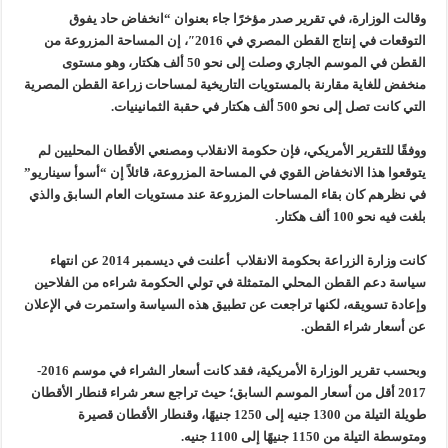
وقالت الوزارة، في تقرير صدر مؤخرًا جاء بعنوان “انخفاض حاد يفوق
التوقعات في إنتاج القطن المصري في 2016″، إن المساحة المزروعة من
القطن في الموسم الجاري وصلت إلى نحو 50 ألف هكتار، وهو مستوى
منخفض للغاية مقارنة بالمستويات التاريخية لمساحات زراعة القطن المصرية
التي كانت تصل إلى نحو 500 ألف هكتار في حقبة الثمانينيات.
ووفقًا للتقرير الأمريكي، فإن حكومة الانقلاب ومصنعي الأقطان المحليين لم
يتوقعوا هذا الانخفاض القوي في المساحة المزروعة، قائلاً إن “أسوأ سيناريو”
في نظرهم كان بقاء المساحات المزروعة عند مستويات العام السابق والذي
بلغت فيه نحو 100 ألف هكتار.
كانت وزارة الزراعة بحكومة الانقلاب أعلنت في ديسمبر 2014 عن انتهاء
سياسة دعم القطن المحلي المتمثلة في تولي الحكومة شراءه من الفلاحين
وإعادة تسويقه، لكنها تراجعت عن تطبيق هذه السياسة واستمرت في الإعلان
عن أسعار شراء القطن.
وبحسب تقرير الوزارة الأمريكية، فقد كانت أسعار الشراء في موسم 2016-
2017 أقل من أسعار الموسم السابق؛ حيث تراجع سعر شراء قنطار الأقطان
طويلة التيلة من 1300 جنيه إلى 1250 جنيهًا، وقنطار الأقطان قصيرة
ومتوسطة التيلة من 1150 جنيهًا إلى 1100 جنيه.