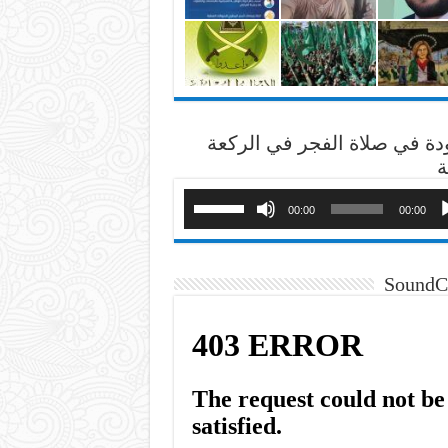
دة في صلاة الفجر في الركعة
ة
00:00
00:00
SoundC