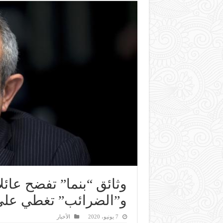
وثائق “بنما” تفضح عائ
و”الضرائب” تغطي على
7 يونيو، 2020
الأخبار