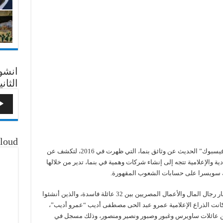
انشو
الثاني
loud
جدَّدت حسابات على مواقع التواصل الاجتماعي “فيسبوك” الحديث عن وثائق بنما، التي ظهرت في 2016، لتكشف عن
ية والإعلامية تتجه إلى إنشاء شركات وهمية في بنما، تدير من خلالها
نوك سويسرا على حسابات الشعوب المقهورة.
وفي مصر طرحت وثائق بنما نحو 660 اسمًا من كبار رجال المال والأعمال المصريين بين 32 عائلة فاسدة، والذين أنشئوا
انت الذراع الإعلامية عمرو عبد الحى مصطفى أديب “عمرو أديب”،
عن عائلات ساويرس وغبور وصبور ونصير ومنصور، وذلك مسجل في