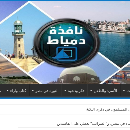
ات
الأسرة والطفل
فكر ودعوة
الثورة في مصر
كتاب واراء
م
ن المسلمون في ذكرى النكبة
فساد في مصر.. و”الضرائب” تغطي على الفاسدين