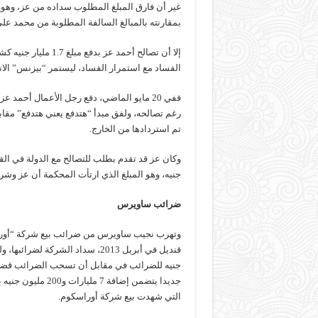
بمقارنته بالمبالغ السالفة المطلوبة من محمد علي
إلا أن تصالح أحمد ع
الفساد مع استمرار الفساد، ليستمر “بيزنس” الان
ففي 20 مايو الماضي، دفع رجل الأعمال أح
تم استردادها من الخارج.
جنيه، وهو المبلغ الذي ارتأت المحكمة أن عز وشر
ضرائب ساويرس
وتهرب نجيب ساويرس من ضرائب بيع شركة “أوراس
جنيه للضرائب في مقابل أن تسحب الضرائب قضية 
التي شهدت بيع شركة أوراسكوم.