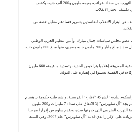
غير أن فارق المبلغ المطلوب سداده من عز، وهو التهرب من سداد ضرائب، بقيمة مليون و200 ألف جنيه، يكشف
 يكشف انحياز الانقلاب.
ز بدفع مبلغ 1.7 مليار جنيه كشف عن ابتزاز الانقلاب للفاسدين بتمرير فسادهم مقابل حصة من
قلاب.
مد عز، عضو مجلس سياسات جمال مبارك، وأمين تنظيم الحزب الوطني
رغم تصالحه، ولفق مبدأ “هتدفع يعني هتدفع” مقابل سداد مبلغ مليار و700 مليون جنيه مصري، منها مبلغ 600 مليون جنيه
وكان عز قد تقدم بطلب للتصالح مع الدولة في القضية المعروفة إعلاميا بتراخيص الحديد، وتسديد ما قيمته 660 مليون
كاءه في القضية تسببوا في إهداره على الدولة.
كوم بيلدنج” لشركة “لافارج” الفرنسية، واشترطت حكومة د. هشام
قنديل في أبريل 2013، سداد الشركة لضرائبها، ولم يجد “آل ساويرس” إلا الاتفاق على سداد 7 مليارات و200 مليون
التهرب الضريبي التي حررتها ضده، ويقدم ساويرس إقرارا ضريبيا
جديدا يتضمن إضافة 7 مليارات و200 مليون جنيه بزيادة على الإقرار الذي قدمه “آل ساويرس” عام 2007، وهي السنة