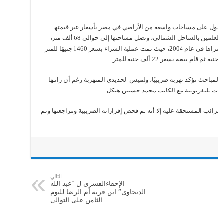
صول على مساحات واسعة من الأراضي في مصر بأسعار غير قيمتها
الحقيقية، ومن بينها حصوله على أرض في مارينا العلمين بالساحل الشمالي، وتصل مساحتها إلى حوالى 68 ألف متر،
والمعروفة باسم بورتو مارينا وهى الأرض التي اشتراها في عام 2004، حيث تمت عملية الشراء بسعر 1460 جنيهًا للمتر
احث تؤكد تهربه ضريبيًا، ولميس الحديدي المتهربة رغم أن راتبها
ات تليفزيونية مع الكاتب محمد حسنين هيكل.
رائب المستحقة عليه إلا أنه تم فحص إقراراته الضريبية ومراجعتها وتم
التالي
الإخفاءالقسرى ل “عبد الله
الدنجاوى” ابن قرية أم الرضا لليوم
الثامن على التوالى