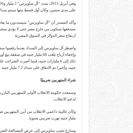
على مدى سنتين، وكان أول قسط منها سيتم سداده في 31 يونيو 2014 وقيمته 300 م
وأكد المصدر أن “آل ساويرس” سيسددون ما يعادل 
سيدفعها ستكون من خارج مصر حتى لا يؤدي سحبه
ارتفاع سعر الدولار في السوق المصرية.
واضطر آل ساويرس إلى السداد بعدما رفضوا سداد
جنيه، وأخيرا تم الاتفاق على سداد 7.2 مليار جنيه.
شراء المتهربين ضريبيًا
وسمحت حكومة الانقلاب الأولى للمتهربين البارزي
لدعم الانقلاب.
مليار جنيه تهرب ضريبي سنويا.