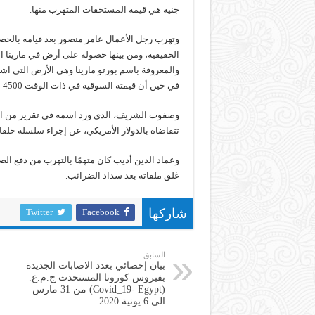
جنيه هي قيمة المستحقات المتهرب منها.
وتهرب رجل الأعمال عامر منصور بعد قيامه بالح
في حين أن قيمته السوقية في ذات الوقت 4500 جنيه ثم قام ببيعه بسعر 22 ألف جنيه للمتر.
وصفوت الشريف، الذي ورد اسمه في تقرير من المب
تتقاضاه بالدولار الأمريكي، عن إجراء سلسلة حلق
وعماد الدين أديب كان متهمًا بالتهرب من دفع الض
غلق ملفاته بعد سداد الضرائب.
Twitter
Facebook
شاركها
السابق
بيان إحصائي بعدد الاصابات الجديدة
بفيروس كورونا المستحدث ج.م.ع.
(Covid_19- Egypt) من 31 مارس
الى 6 يونية 2020