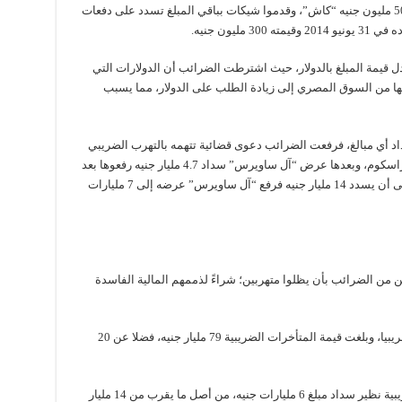
وفي أبريل 2013، سدد “آل ساويرس” 2 مليار و500 مليون جنيه “كاش”، وقدموا شيكات بباقي المبلغ تسدد على دفعات
ليون جنيه.
قيمة المبلغ بالدولار، حيث اشترطت الضرائب أن الدولارات التي
ا من السوق المصري إلى زيادة الطلب على الدولار، مما يسبب
 أي مبالغ، فرفعت الضرائب دعوى قضائية تتهمه بالتهرب الضريبي
وإخفاء أرباح بلغت 68 مليار جنيه في صفقة بيع أوراسكوم، وبعدها عرض “آل ساويرس” سداد 4.7 مليار جنيه رفعوها بعد
ذلك إلى 6 مليارات جنيه، فيما أصرت الضرائب على أن يسدد 14 مليار جنيه فرفع “آل ساويرس” عرضه إلى 7 مليارات
ن من الضرائب بأن يظلوا متهربين؛ شراءً لذممهم المالية الفاسدة
وكان غالبية داعمي الانقلاب من أبرز المتهربين ضريبيا، وبلغت قيمة المتأخرات الضريبية 79 مليار جنيه، فضلا عن 20
وسارع نجيب ساويرس إلى عرض المصالحة الضريبية نظير سداد مبلغ 6 مليارات جنيه، من أصل ما يقرب من 14 مليار