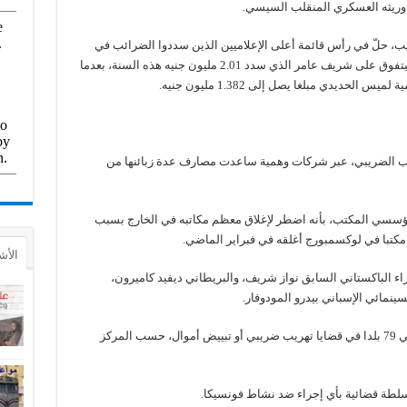
ديب، حلّ في رأس قائمة أعلى الإعلاميين الذين سددوا الضرائب في
أبريل 2019، بمبلغ يقدر بنحو 4.999 ملايين جنيه، ليتفوق على شريف عامر الذي سدد 2.01 مليون جنيه هذه السنة، بعدما
لحديدي مبلغا يصل إلى 1.382 مليون جنيه.
ب الضريبي، عبر شركات وهمية ساعدت مصارف عدة زبائنها من
سسي المكتب، بأنه اضطر لإغلاق معظم مكاتبه في الخارج بسبب
مكتبا في لوكسمبورج أغلقه في فبراير الماضي.
الأش
ء الباكستاني السابق نواز شريف، والبريطاني ديفيد كاميرون،
ينمائي الإسباني بيدرو المودوفار.
وبعد تسرب الوثائق، فتح 150 تحقيقا على الأقل في 79 بلدا في قضايا تهريب ضريبي أو تبييض أموال، حسب المركز
 سلطة قضائية بأي إجراء ضد نشاط فونسيكا.