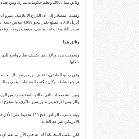
وثائق منذ 2008، وبعلم حكومات مبارك ومن بعده وريثه العسكري المنقلب السيسي.
ولفتت المصادر إلى أن الذراع الإعلامية، عمرو أ
تصدر القائمة العام الماضي، ودفعت زوجته الإعلامية لميس ا
وثائق بنما
وسمحت هذه وثائق بنما بكشف نظام واسع للتهر
خلالها.
وفي يونيو الماضي، اعترف يورجن موساك أحد مؤ
تراجع نشاطه. وكان مكتب المحاماة البنمي يملك 
وبين الشخصيات التي طالتها الفضيحة رئيس الوزرا
والرئيس الأرجنتيني ماوريسيو ماكري، والمخرج الس
الأمريكي للنزاهة العامة.
لكن مكتب المحاماة أكد أنه حتى الآن لم تقم أي