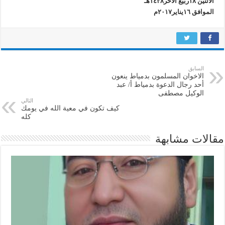
الاثنين ١٨ربيع الآخر١٤٣٨هـ
الموافق ١٦يناير٢٠١٧م
السابق
الاخوان المسلمون بدمياط ينعون
أحد رجال الدعوة بدمياط أ/ عبد
الوكيل مصطفى
التالي
كيف تكون في معية الله في يومك
كله
مقالات مشابهة