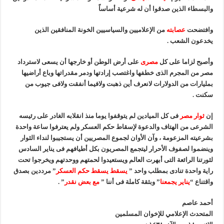
والبسطاء الذين صدقوا أن له شرعية أساساً
وافتضحت
عصابته
من الإعلاميين والسياسيين الخونة المنافقين الذين
يخدعون الشعب .
وأصبح لزاما على كل
مصرى
على أرض الوطن أو خارجها أن يسعى لاسترداد
مصر من المجرم الذى خطفها واغتصب إرادتها ودمر مقدراتها وباع أراضيها
بمليارات من الدولارات لانعرف أين ذهبت ولافيما أنفقت ولافى جيوب من
سكنت .
إن
ثوار مصر
فى كل الميادين لم يتوقفوا يوما منذ انقلابه الغادر على رئيسه
الشرعى من الهتاف والدعوة لإسقاط حكم العسكر ولم يعترفوا ساعة واحدة
بشرعيته المزعومة ، وآن الأوان لجموع المصريين أن يستجيبوا لنداء الثوار
وينضموا لصفوف الأحرار ليتجمع المصريون بكل أطيافهم فى يناير السادس
لثورتنا الرائعة التى أبهرت العالم ويستعيدوا لحمتهم ووحدتهم ويخرجوا تحت
راية واحدة تنادى بمطلب واحد ”
يسقط يسقط حكم العسكر
” مرددين بصدق
واقتناع “
يناير يجمعنا
” وبثقة كاملة فى أننا ”
مع بعض نقدر
” .
أحمد عاصم
المتحدث الإعلامي للإخوان المسلمين