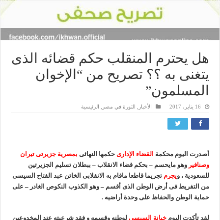
هل يحترم المنقلب حكم قضائه الذى
يتغنى به ؟؟ تصريح من “الإخوان
المسلمون”
16 يناير، 2017
الأخبار
,
الثورة في مصر
,
الرئيسية
أصدرت اليوم محكمة
القضاء الإدارى
حكمها النهائى
بمصرية جزيرتى تيران
وصنافير
وهو مايحسم – بحكم قضاء الانقلاب – ببطلان تسليم الجزيرتين
للسعودية ، و
يجرم
تجريما قاطعا ماقام به الانقلابى الخائن عبد الفتاح السيسى
من التفريط فى أرض الوطن الذى أقسم – وهو الكذوب النكوص الغادر – على
حماية الوطن والحفاظ على وحدة أراضيه .
لقد تأكدت اليوم
خ
يانة السيسى
لوطنه وقسمه و فقد شرعيته عند المخدوعين