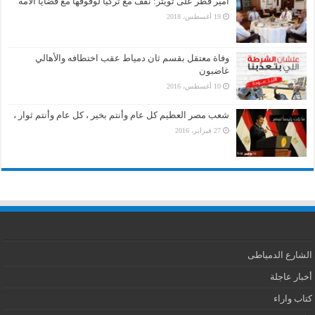
أمير قطر على تويتر: نقف مع تركيا لوقوفها مع قضايا الأمة
19 أغسطس، 2018
وفاة معتقل بقسم ثان دمياط عقب اختطافه والأهالي
غاضبون
10 أغسطس، 2016
شعب مصر العظيم كل عام وأنتم بخير ، كل عام وأنتم ثوار ،
27 فبراير، 2016
الشارع الدمياطى
أخبار عاجلة
كتاب واراء