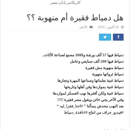
كاريكاتير يابان مصر
هل دمياط فقيرة أم منهوبة ؟؟
18 أكتوبر، 2019
الأخبار
دمياط فيها 57 ألف ورشة و3000 مصنع لصناعة الأثاث..
دمياط فيها 200 ألف صنايعي وعامل
دمياط منهوبة مش فقيرة
دمياط ثرواتها منهوبة
دمياط غنية بعلمائها وصناعها المهرة وتجارها
دمياط غنية بمواردها وفن أهلها وتاريخها
دمياط غنية ولكن أفقرها نهب العسكر لمواردها
وفي الآخر يجي خائن ويقول مصر فقيرة !!!!!
بعد النهب محدش يسألنا ”
#احنا_فقرا_ليه
“
#فيديو_جراف
من انتاج #
#نافذة_دمياط