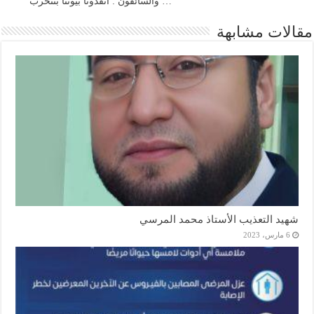
… والسائقون : انقذونا بيوتنا بتتخرب
مقالات مشابهة
شهيد التعذيب الأستاذ محمد المرسي
6 مارس، 2023