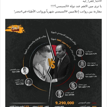
#احنا_فقرا_ليه
يا ترى مين الاهم عند دولة
#السيسي
؟!!!!
مقارنة بين رواتب إعلاميين #السيسي شهرياً ورواتب الأطباء في
#مصر
!