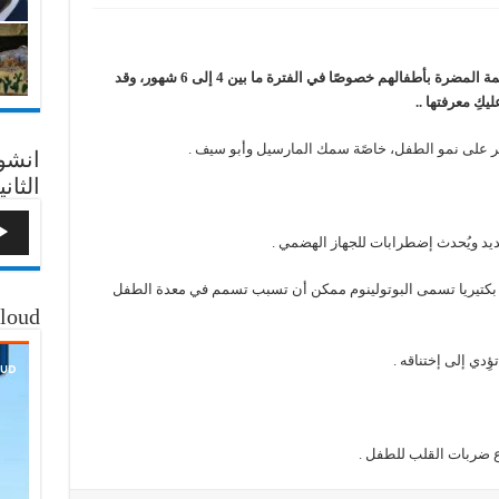
من الصعب على بعض الأمهات الجدد معرفة الأطعمة المضرة بأطفالهم خصوصًا في الفترة ما بين 4 إلى 6 شهور، وقد
ِ معرفتها ..
ثر على نمو الطفل، خاصًة سمك المارسيل وأبو سيف .
انشو
الثاني
حديد ويُحدث إضطرابات للجهاز الهضمي .
لى بكتيريا تسمى البوتولينوم ممكن أن تسبب تسمم في معدة الطفل
loud
دي إلى إختناقه .
ع ضربات القلب للطفل .