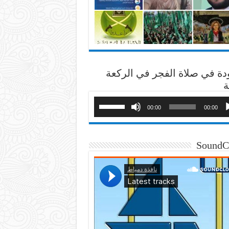
دة في صلاة الفجر في الركعة
ة
00:00
00:00
SoundC