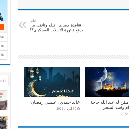
التالي
#نافذة_دمياط | فيلم وثائقي من
يدفع فاتورة الانقلاب العسكري؟؟
الأش
ممّن له عند الله حاجة
خالد حمدي : علمني رمضان
ام وقت السحر
30 أبريل، 2022