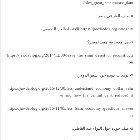
ples_great_renaissance_dam/
٥- ملف الغاز في مصر:
https://jawdablog.org/category/الإقتصاد/الغاز-الطبيعي/
٦- هل هدم رفح مفيد لمصر؟
https://jawdablog.org/2014/12/30/leave_the_sinai_desert_or_reconstructi
on/
٧- توقعات جوده حول سعر الدولار:
https://jawdablog.org/2015/12/30/lets_understand_economy_dollar_valu
e_and_how_the_central_bank_reduced_it/
https://jawdablog.org/2015/11/05/lets_learn_economy_questions_answer
s/
٨- ملف جوده حول اللواء عبد العاطي: