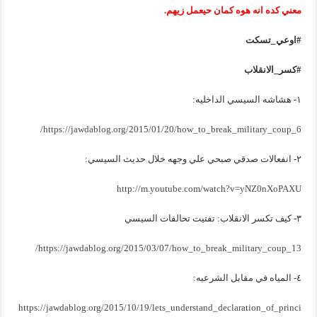
معني كده انه هوه كمان حيعمل زيهم.
#اوعي_تسكت
#كسر_الانقلاب
١- هشاشه السيسي الداخليه:
https://jawdablog.org/2015/01/20/how_to_break_military_coup_6/
٢- انفعالات صدقي صبحي علي وجهه خلال حديث السيسي:
http://m.youtube.com/watch?v=yNZ0nXoPAXU
٣- كيف تكسر الانقلاب: تفتيت تحالفات السيسي
https://jawdablog.org/2015/03/07/how_to_break_military_coup_13/
٤- المياه في مقابل الشرعيه:
https://jawdablog.org/2015/10/19/lets_understand_declaration_of_princi