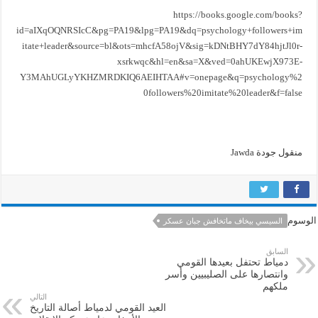
https://books.google.com/books?
id=aIXqOQNRSIcC&pg=PA19&lpg=PA19&dq=psychology+followers+im
itate+leader&source=bl&ots=mhcfA58ojV&sig=kDNtBHY7dY84hjtJl0r-
xsrkwqc&hl=en&sa=X&ved=0ahUKEwjX973E-
Y3MAhUGLyYKHZMRDKIQ6AEIHTAA#v=onepage&q=psychology%2
0followers%20imitate%20leader&f=false
منقول جودة Jawda
الوسوم
السيسي بيخاف ماتخافش جبان عسكر
السابق
دمياط تحتفل بعيدها القومي
وانتصارها على الصليبيين وأسر
ملكهم
التالي
العيد القومي لدمياط أصالة التاريخ