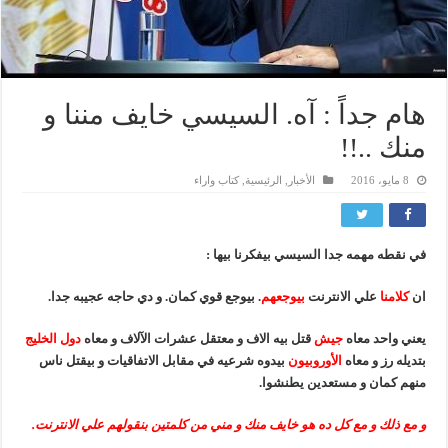
هام جداً : آه. السيسي خايف مننا و
منك ..!!
8 مايو، 2016
الأخبار
,
الرئيسية
,
كتاب واراء
في نقطه مهمه جدا السيسي بيفكرنا بيها :
ان
كلامنا
علي الانترنت
بيوجعهم
. بيوجع قوي كمان. و دي حاجه عجيبه جدا.
يعني واحد معاه
جيش
قتل بيه الاف و معتقل عشرات الآلاف و معاه
دول الخليج
بتديله رز و معاه
الأوروبيون
بيدوه شرعيه في مقابل الاتفاقيات و بيقتل ناس
منهم كمان و مستعدين يطنشوا.
و مع ذلك و مع كل ده هو خايف منك و مني من كلمتين بنقولهم علي الانترنت.