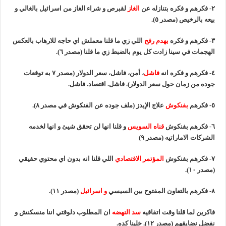
٢- فكرهم و فكره بتنازله عن
الغاز
لقبرص و شراء الغاز من اسرائيل بالغالي و
بيعه بالرخيص (مصدر ٥).
٣- فكرهم و فكره
بهدم رفح
اللي زي ما قلنا معملش اي حاجه للارهاب بالعكس
الهجمات في سينا زادت كل يوم بالضبط زي ما قلنا (مصدر ٦).
٤- فكرهم و فكره انه
فاشل
، أمن، فاشل، سعر الدولار (مصدر ٧ به توقعات
جوده من زمان حول سعر الدولار). فاشل. اقتصاد. فاشل.
٥- فكرهم
بفنكوش
علاج الإيدز (ملف جوده عن الفنكوش في مصدر ٨).
٦- فكرهم بفنكوش
قناه السويس
و قلنا انها لن تحقق شيئ و انها لخدمه
الشركات الاماراتيه (مصدر ٩)
٧- فكرهم بفنكوش
المؤتمر الاقتصادي
اللي قلنا انه بدون اي محتوي حقيقي
(مصدر ١٠).
٨- فكرهم بالتعاون المفتوح بين السيسي
و اسرائيل
(مصدر ١١).
فاكرين لما قلنا وقت اتفاقيه
سد النهضه
ان المطلوب دلوقتي اننا منسكنش و
نفضل نضايقهم (مصدر ١٢). خلينا كده.