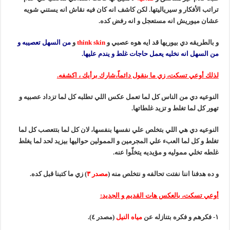
تراتب الأفكار و سيرياليتها. لكن كاشف انه كان فيه نقاش انه يستني شويه
عشان ميوريش انه مستعجل و انه رفض كده.
و بالطريقه دي بيوريها قد ايه هوه عصبي و
think skin
و
من السهل تعصيبه و
من السهل انه نخليه يعمل حاجات غلط و يندم عليها.
لذلك أوعي تسكت، زي ما بنقول دائماً،شارك برأيك ، اكشفه.
النوعيه دي من الناس كل لما تعمل عكس اللي تطلبه كل لما تزداد عصبيه و
تهور كل لما تغلط و تزيد غلطاتها.
النوعيه دي هي اللي بتخلص علي نفسها بنفسها، لان كل لما بتتعصب كل لما
تغلط و كل لما العبء علي المجرمين و الممولين حواليها بيزيد لحد لما يغلط
غلطه تخلي مموليه و مؤيديه يتخلّوا عنه.
و ده هدفنا اننا نفتت تحالفه و نتخلص منه (
مصدر ٣
) زي ما كتبنا قبل كده.
أوعي تسكت، بالعكس هات القديم و الجديد:
١- فكرهم و فكره بتنازله عن
مياه النيل
(مصدر ٤).