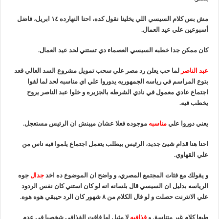
مش بس كلام السيسي اللي يخلينا نقول كده، احنا النهارده ١٤ ابريل، فاضل
أسبوعين علي عيد العمال.
كان ممكن جدا خطبه السيسي العصماء دي تستني لحد عيد العمال.
عبد الناصر
لما حب يعلن رد مصر علي سحب تمويل مشروع السد العالي قعد
بتوع المراسم في رياسه الجمهوريه يدوروا علي اي مناسبه لحد لما لقوا
اجتماع عادي معمول في نادي الشرطه بالجزيره و خلوا عبد الناصر يروح
يخطب فيه.
يعني دوروا علي
مناسبه
موجوده فعلا عشان ميبنش ان الرئيس مستعجل.
احنا هنا قدام شيئ جديد، الرئيس بيطلب يتعمل اجتماع يلموا فيه ناس من
علي القهاوي.
و يقولك مع فئات المجتمع المصري، و واضح ان الموضوع ده اخد
جدال
جوه
الرياسه بدليل ان السيسي قال بلسانه انه لو كان استني كان نفس الردود
علي الانترنت حصلت و لو قال الكلام من ٨ شهور كان الرد حيبقي هوه هوه.
طبعا كلام غير متناسق و
قذافيه
لا مثيل لها فاقت القذافي شخصيا في عدم