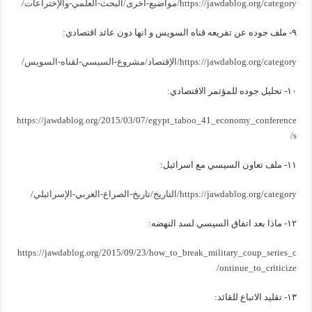
https://jawdablog.org/category/مواضيع-أخرى/البحث-العلمي-والإختراعات/
٩- ملف جوده عن تفريعه قناه السويس و انها دون عائد اقتصادي:
https://jawdablog.org/category/الإقتصاد/مشروع-السيسي-لقناه-السويس/
١٠- تحليل جوده للمؤتمر الاقتصادي:
https://jawdablog.org/2015/03/07/egypt_taboo_41_economy_conference
s/
١١- ملف تعاون السيسي مع اسرائيل:
https://jawdablog.org/category/التاريخ/تاريخ-الصراع-العربي-الإسرائيلي/
١٢- ماذا بعد اتفاق السيسي لسد النهضه:
https://jawdablog.org/2015/09/23/how_to_break_military_coup_series_c
ontinue_to_criticize/
١٣- تقليد الاتباع للقائد: