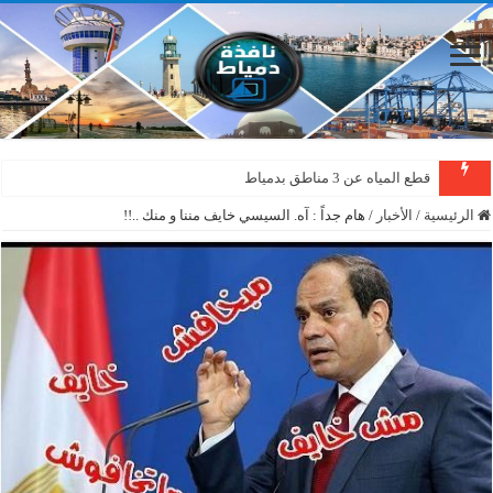
قطع المياه عن 3 مناطق بدمياط
دمياط : سقوط شجرة على الأسلاك الكهربائية بمنطقة المطرى
الرئيسية
/
الأخبار
/
هام جداً : آه. السيسي خايف مننا و منك ..!!