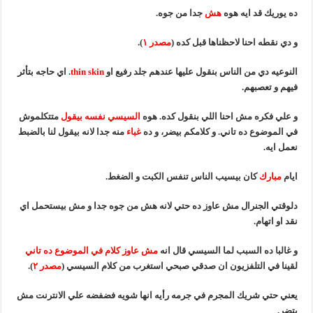
ده يوريك قد ايه هوه
هش
جدا من جوه.
و دي نقطه احنا لاحظناها قبل كده (
مصدر ١
).
النوعيه دي من الناس بنقول عليها عندهم جلد رفيع او
thin skin
. اي حاجه بتأثر
فيهم و تعصبهم.
و علي فكره مش احنا اللي بنقول كده. هوه
السيسي نفسه بيقول
متتكلموش
في الموضوع ده تاني. و كلامكم بيضر، و ده
غباء
منه جدا لانه بيقول لنا بالضبط
نعمل ايه.
ايام
مبارك
كان بيسيب الناس تنفس الكبت و الضغط.
دلوقتي الجنرال مش عاوز ده حتي لانه هش من جوه جدا و مش بيستحمل اي
نقد او اتهام.
و غالبا ده السبب لما السيسي قال انه
مش عاوز كلام في الموضوع ده تاني
لقينا في التلفزيون ان صدقي صبحي استغرب من كلام السيسي (
مصدر ٢
).
يعني حتي شريك المجرم في جرمه رأيه انها شويه فضفضه علي الانترنت مش
بتضر.