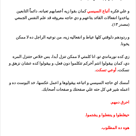
و علي فكره
أتباع السيسي
كمان بقوا زيه أعصابهم تعبانه، دائماً التابعين
بياخدوا انفعالات القائد بتاعهم و دي حاجه معروفه قد علم النفس الجمعي
(مصدر ١٣).
و ردودهم دلوقتي كلها عياط و انفعاليه زيه، من نوعيه الراجل ده لا ممكن
يخونا.
زي كده نورماندي تو، انا كلمتي لا ممكن تنزل أبدا، بس خلاص حتنزل المره
دي، كمان بيقولوا انتم آخركم تتكلموا دون فعل، و بيقولوا كده عشان نزهق و
نسكت،
أوعي تسكت
.
أمسك اي حاجه السيسي و اتباعه بيقولوها و اعمل عكسها، خد البوست ده و
اعمله شير في كل حته علي صفحتك و صفحات أصحابك.
احرق دمهم.
حيغلطوا و ينفعلوا و يشتموا.
هوه ده المطلوب.