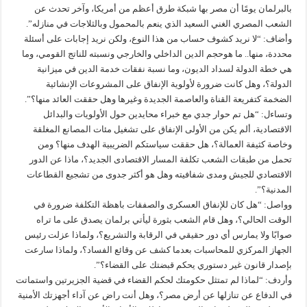
بالبرلمان يومًا أن مصر بها شبكة طرق أعظم من أمريكا، وآخر تحدث عن
الشعب المصري الغني السعيد الذي ينعم بالمحمول وبالثلاجات في منازله”.
وأضاف: “لا نريد كشوف حساب من هذا النوع، ولكن نريد إجابات على أسئلة
محددة، منها.. ما هوحجم الدين الداخلي والخارجي ونسبته للناتج القومي، وما
هي خطة الدولة لسداد الديون، وما نسبة نفقات خدمة الدين في ميزانية
الدولة؟، وهل كانت ضرورة لأولوية الإنفاق على المشروعات الإنشائية
الضخمة كتفريعة القناة والعاصمة الجديدة وغيرها وهل حققت العائد منها؟”.
وتساءل: “هل تم حوار جدي مع خبراء محايدين حول الأولويات والبدائل
الاقتصادية، ألم يكن من الأولى الإنفاق على تشغيل مئات المصانع المغلقة
وخاصة كثيفة العمالة؟، هل حققت سياستكم الضريبية الهدف منها؟ ومن
تحمل من طبقات الشعب تكلفة المسار الاقتصادى الجديد؟، ماذا عن الدور
الاقتصادي للجيش ومدى شفافيته وهل هو أكثر جدوى من تشجيع القطاعات
المدنية؟”.
وواصل: “هل كان للإنفاق العسكرى والصفقات باهظة التكلفة ضرورة في
الوقت الحالي؟، وهل قام الشعب بثورة ليأتي برلمان يصدق على ما تراه
صوابًا ولا يمارس أي دور حقيقي في الرقابة والتشريع؟، ولماذا عزلت رئيس
الجهاز المركزي للمحاسبات بعدما كشف عن وقائع الفساد؟، ولماذا سارعت
بإصدار قانون غير دستوري يحكم قبضتك على القضاء؟”.
وأردف: “لماذا لم تمتثل حكومتك لحكم القضاء في قضية الجزيرتين واستماتت
في الدفاع عن تنازلها عن أرض مصر؟، وهل أنت راض عن آداء أجهزتك الأمنية