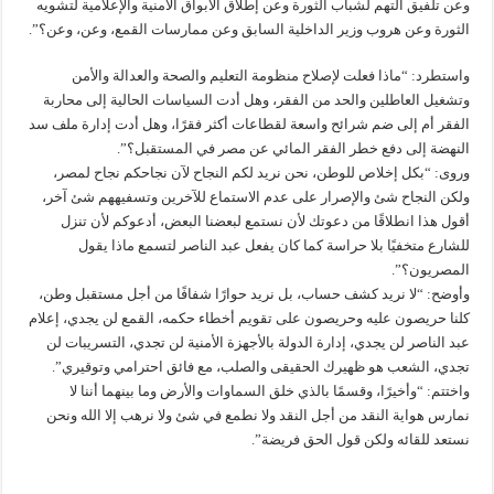
وعن تلفيق التهم لشباب الثورة وعن إطلاق الأبواق الأمنية والإعلامية لتشويه
الثورة وعن هروب وزير الداخلية السابق وعن ممارسات القمع، وعن، وعن؟”.
واستطرد: “ماذا فعلت لإصلاح منظومة التعليم والصحة والعدالة والأمن
وتشغيل العاطلين والحد من الفقر، وهل أدت السياسات الحالية إلى محاربة
الفقر أم إلى ضم شرائح واسعة لقطاعات أكثر فقرًا، وهل أدت إدارة ملف سد
النهضة إلى دفع خطر الفقر المائي عن مصر في المستقبل؟”.
وروى: “بكل إخلاص للوطن، نحن نريد لكم النجاح لآن نجاحكم نجاح لمصر،
ولكن النجاح شئ والإصرار على عدم الاستماع للآخرين وتسفيههم شئ آخر،
أقول هذا انطلاقًا من دعوتك لأن نستمع لبعضنا البعض، أدعوكم لأن تنزل
للشارع متخفيًا بلا حراسة كما كان يفعل عبد الناصر لتسمع ماذا يقول
المصريون؟”.
وأوضح: “لا نريد كشف حساب، بل نريد حوارًا شفافًا من أجل مستقبل وطن،
كلنا حريصون عليه وحريصون على تقويم أخطاء حكمه، القمع لن يجدي، إعلام
عبد الناصر لن يجدي، إدارة الدولة بالأجهزة الأمنية لن تجدي، التسريبات لن
تجدي، الشعب هو ظهيرك الحقيقى والصلب، مع فائق احترامي وتوقيري”.
واختتم: “وأخيرًا، وقسمًا بالذي خلق السماوات والأرض وما بينهما أننا لا
نمارس هواية النقد من أجل النقد ولا نطمع في شئ ولا نرهب إلا الله ونحن
نستعد للقائه ولكن قول الحق فريضة”.