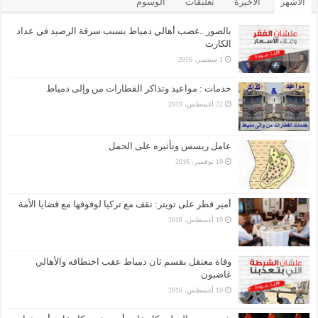
الأشهر
الأخيرة
تعليقات
الوسوم
بالصور ..غضب أهالي دمياط بسبب سرقة الرصيد في عداد
الكارت
1 سبتمبر، 2016
خدمات : مواعيد وتذاكر القطارات من وإلى دمياط
22 أغسطس، 2019
عامل ريسس وتأثيره على الحمل
19 نوفمبر، 2016
أمير قطر على تويتر: نقف مع تركيا لوقوفها مع قضايا الأمة
19 أغسطس، 2018
وفاة معتقل بقسم ثان دمياط عقب اختطافه والأهالي
غاضبون
10 أغسطس، 2016