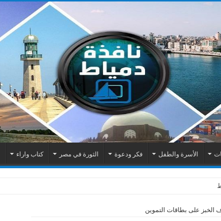
ات
الأسرة والطفل
فكر ودعوة
الثورة في مصر
كتاب واراء
م
 الخبز على بطاقات التموين