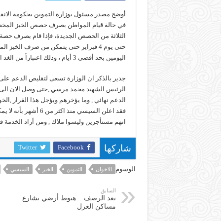
أوضح مصدر مسئول بوزارة التموين بحكومة الانقل
حتى يوم 4 فبراير حتى يتمكن من صرف الخبز
اليومين بحد أقصى 3 أيام ، وذلك اعتباراً من الغد الثلاثاء .
الدعم نهائي , وما يؤخرهم ويؤجل هذا القرار ,الخ
انهم مستأجرين وليسوا ملاك , ومن أراد الخدمة فعل
Twitter
Facebook
شاركها
الوسوم
الاخوان
التموين
الخبز
السيسي
السابق
بعد الرصف .. هبوط أرضي بشارع
مساكن الغزل