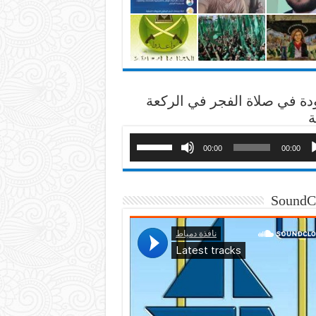
دة في صلاة الفجر في الركعة
ة
00:00
00:00
SoundC