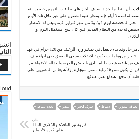
اب ، أن النظام الجديد لصرف الخبز على بطاقات التموين يتضمن أنه
في حالة قيام المواطن بصرف حصص الخبز المخصصة له لمدة 3 أيام فإنه يحظر عليه الحصول على خبز خلال تلك الأيام
الثلاثة من الحصص الجديدة، فإذا قام بصرف حصة الخبز المخصصة ليوم 1 و2 و3 من شهر فبراير، فإنه ينبغي له الانتظار
 المخصص له بدلا من النظام القديم الذي كان يتيح استكمال اليوم أو
انشو
جدير بالذكر ان الوزارة تسعى لتقليص الدعم على مراحل وقد بدء بالفعل في تصغير وزن الرغيف من 120 جرام في عهد
الثاني
الرئيس الشهيد محمد مرسي ,حتى وصل الان الى 70 جرام , وما زالت حكومة الانقلاب تسعى للتضييق حتى انهاء ملف
وف من غضبة شعب طالما نادى بالعيش والحرية والعدالة الاجتماعية ,
فقد اعلن السيسي منذ اكثر من 6 أشهر بأنه لا يمكن ان يكون ثمن 20 رغيف بثمن سيجارة , وكأنه يعامل المصريين على
يه أن يدفع . هتدفع يعني هتدفع .
loud
بطاقة التموين
دمياط
صرف الخبز
مصر
نافذة دمياط
التالي
كاريكاتير النافذة والذكرى الـ 11
على ثورة 25 يناير