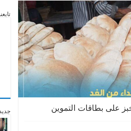
تابع
بز على بطاقات التموين
جديد