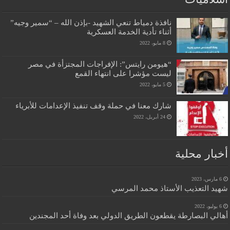
نافذة دمياط تنعي الشهيد -بإذن الله – “سمير وجيه”
أثناء تأدية الخدمة العسكرية
8 مايو، 2022
“هيومن رايتس”: الإفراجات المجتزأة في مصر
ليست مؤشرا على انتهاء القمع
5 مايو، 2022
شارك معنا في حملة وقف تنفيذ الإعدامات للأبرياء
24 أبريل، 2022
أخبار محلية
6 مارس، 2023
شهيد التعذيب الأستاذ محمد المرسي
6 يوليو، 2022
أهالي البصارطة يقطعون الطريق الدولي بعد وفاة أحد المجندين