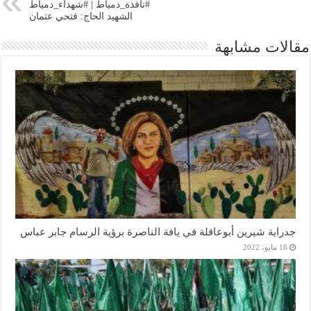
#نافذة_دمياط | #شهداء_دمياط
الشهيد الحاج: فتحي عتمان
مقالات مشابهة
جدراية شيرين أبوعاقلة في يافة الناصرة برؤية الرسام جابر عباس
16 مايو، 2022