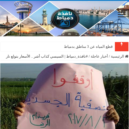
قطع المياه عن 3 مناطق بدمياط
الرئيسية
/
أخبار عاجلة
/
#نافذة_دمياط | السيسي كذاب أشر .. الأسعار بتولع نار