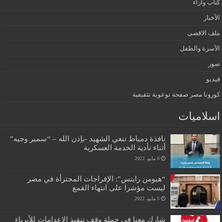
كتاب واراء
الأخبار
ملف الاقصى
الأسرة والطفل
صور
فيديو
كورونا مصر صفحة توعوية تثقيفية
اسلاميات
نافذة دمياط تنعي الشهيد -بإذن الله – “سمير وجيه”
أثناء تأدية الخدمة العسكرية
8 مايو، 2022
“هيومن رايتس”: الإفراجات المجتزأة في مصر
ليست مؤشرا على انتهاء القمع
5 مايو، 2022
شارك معنا في حملة وقف تنفيذ الإعدامات للأبرياء