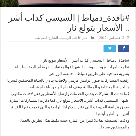
#نافذة_دمياط | السيسي كذاب أشر
.. الأسعار بتولع نار
2 أغسطس، 2017
أخبار عاجلة
,
الرئيسية
,
الشارع الدمياطى
#
نافذة_دمياط
| السيسي كذاب أشر .. الأسعار بتولع نار
نظمت أمهات وزوجات وبنات الشهداء والمعتقلين بقرية أم الرضا سلسلة
بشرية صباحية على طريق دمياط – جمصة الزراعي
رفعت المشاركات صور الرئيس مرسي ولافتات تنادي بالحياة للمختفين قسريا
و الحرية للمعتقلية و المطالبة بوقف اعدام الوطن باعدام شبابه
كما نددت المشاركات بتدني الخدمات وارتفاع الأسعار ورفعن لافتات مكتوب
عليها : السيسي كذاب أشر .. الاسعار بتولع نار ،كما ذكرت المشاركات المارة
بمجزرة رابعة العدوية و التي تقترب ذكراها الرابعة و التي قدمت فيها القرية
أثنين من أطهر أبنائها .
ولاقت السلسلة تفاعلا كبيرا من المارة حيث يكتظ هذا الطريق بالعمال
والموظفين صباحا .