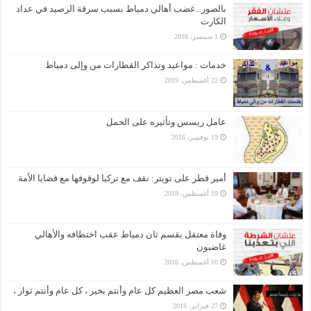
بالصور ..غضب أهالي دمياط بسبب سرقة الرصيد في عداد
الكارت
1 سبتمبر، 2016
خدمات : مواعيد وتذاكر القطارات من وإلى دمياط
22 أغسطس، 2019
عامل ريسس وتأثيره على الحمل
19 نوفمبر، 2016
أمير قطر على تويتر: نقف مع تركيا لوقوفها مع قضايا الأمة
19 أغسطس، 2018
وفاة معتقل بقسم ثان دمياط عقب اختطافه والأهالي
غاضبون
10 أغسطس، 2016
شعب مصر العظيم كل عام وأنتم بخير ، كل عام وأنتم ثوار ،
27 فبراير، 2016