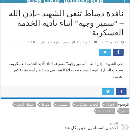
نافذة دمياط تنعي الشهيد -بإذن الله
– “سمير وجيه” أثناء تأدية الخدمة
العسكرية
8 مايو، 2022
أخبار عاجلة
,
الرئيسية
,
الشارع الدمياطى
,
حقنا كلنا
لقى الشهيد -بإذن الله – “سمير وجيه” مصرعه أثناء تأدية الخدمة العسكرية ،
وشيعت الجنازة اليوم السبت بعد صلاة العصر فى مسقط رأسه بقرية كفر
الغاب .
الوسوم
الاخوان
الخدمة العسكرية
السيسي
دمياط
شهداء الوطن
مصر
نافذة دمياط
السابق
الاخوان المسلمون تدين بكل شدة