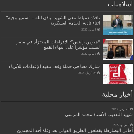
اسلاميات
نافذة دمياط تنعي الشهيد -بإذن الله – “سمير وجيه”
أثناء تأدية الخدمة العسكرية
8 مايو، 2022
“هيومن رايتس”: الإفراجات المجتزأة في مصر
ليست مؤشرا على انتهاء القمع
5 مايو، 2022
شارك معنا في حملة وقف تنفيذ الإعدامات للأبرياء
24 أبريل، 2022
أخبار محلية
6 مارس، 2023
شهيد التعذيب الأستاذ محمد المرسي
6 يوليو، 2022
أهالي البصارطة يقطعون الطريق الدولي بعد وفاة أحد المجندين