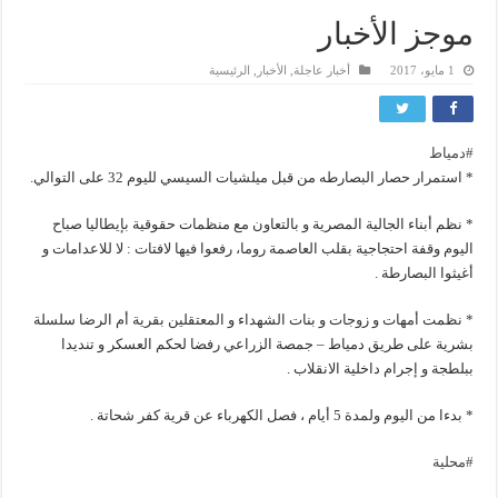
موجز الأخبار
1 مايو، 2017
أخبار عاجلة
,
الأخبار
,
الرئيسية
#
دمياط
* استمرار حصار البصارطه من قبل ميلشيات السيسي لليوم 32 على التوالي.
* نظم أبناء الجالية المصرية و بالتعاون مع منظمات حقوقية بإيطاليا صباح
اليوم وقفة احتجاجية بقلب العاصمة روما، رفعوا فيها لافتات : لا للاعدامات و
أغيثوا البصارطة .
* نظمت أمهات و زوجات و بنات الشهداء و المعتقلين بقرية أم الرضا سلسلة
بشرية على طريق دمياط – جمصة الزراعي رفضا لحكم العسكر و تنديدا
ببلطجة و إجرام داخلية الانقلاب .
* بدءا من اليوم ولمدة 5 أيام ، فصل الكهرباء عن قرية كفر شحاتة .
#
محلية