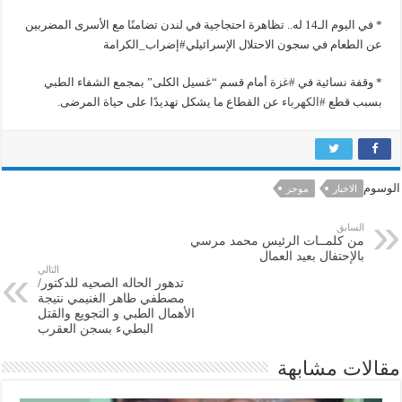
* في اليوم الـ14 له.. تظاهرة احتجاجية في لندن تضامنًا مع الأسرى المضربين
عن الطعام في سجون الاحتلال الإسرائيلي#إضراب_الكرامة
* وقفة نسائية في
#
غزة
أمام قسم “غسيل الكلى” بمجمع الشفاء الطبي
بسبب قطع
#
الكهرباء
عن القطاع ما يشكل تهديدًا على حياة المرضى.
الوسوم
الاخبار
موجز
السابق
من كلمــات الرئيس محمد مرسي
بالإحتفال بعيد العمال
التالي
تدهور الحاله الصحيه للدكتور/
مصطفي طاهر الغنيمي نتيجة
الأهمال الطبي و التجويع والقتل
البطيء بسجن العقرب
مقالات مشابهة