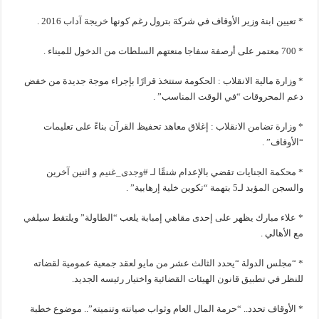
* تعيين ابنة وزير الأوقاف في شركة بترول رغم كونها خريجة آداب 2016 .
* 700 معتمر على أرصفة سفاجا منعتهم السلطات من الدخول للميناء .
* وزارة مالية الانقلاب : الحكومة ستتخذ قرارًا بإجراء موجة جديدة من خفض
دعم المحروقات “في الوقت المناسب” .
* وزارة تضامن الانقلاب : إغلاق معاهد تحفيظ القرآن بناءً على تعليمات
“الأوقاف” .
* محكمة الجنايات تقضي بالإعدام شنقًا لـ
#
وجدى_غنيم
و اثنين آخرين
والسجن المؤبد لـ5 بتهمة “تكوين خلية إرهابية” .
* علاء مبارك يظهر على إحدى مقاهي إمبابة يلعب “الطاولة” ويلتقط سيلفي
مع الأهالي .
* “مجلس الدولة “يحدد الثالث عشر من مايو لعقد جمعية عمومية لقضاته
للنظر في تطبيق قانون الهيئات القضائية واختيار رئيسه الجديد.
* الأوقاف تحدد.. “حرمة المال العام وثواب صيانته وتنميته”.. موضوع خطبة