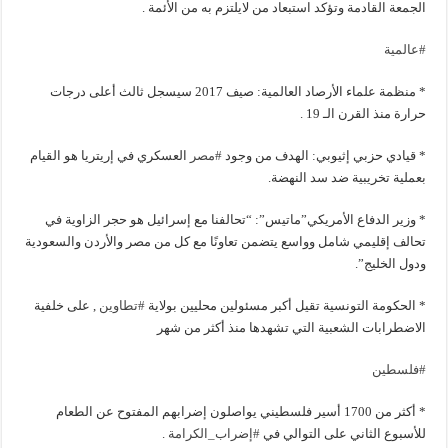
الجمعة القادمة وتؤكد استبعاد من لايلتزم به من الأئمة .
#
عالمية
* منظمة علماء الأرصاد العالمية: صيف 2017 سيسجل ثالث أعلى درجات
حرارة منذ القرن الـ 19 .
* قيادي حزبي إثيوبي: الهدف من وجود
#
مصر
العسكري في إريتريا هو القيام
بعملية تخريبية ضد سد النهضة.
* وزير الدفاع الأمريكي”ماتيس”: “تحالفنا مع إسرائيل هو حجر الزاوية في
تحالف إقليمي شامل وواسع يتضمن تعاونًا مع كل من مصر والأردن والسعودية
ودول الخليج”.
* الحكومة التونسية تقيل أكبر مسئولين محليين بولاية
#
تطاوين
, على خلفية
الاضطرابات الشعبية التي تشهدها منذ أكثر من شهر
#
فلسطين
* أكثر من 1700 أسير فلسطيني يواصلون إضرابهم المفتوح عن الطعام
للأسبوع الثاني على التوالي في
#
إضراب_الكرامة
.