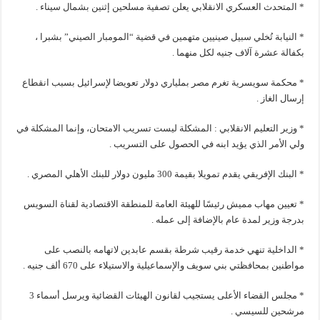
* المتحدث العسكري الانقلابي يعلن تصفية مسلحين إثنين بشمال سيناء .
* النيابة تُخلي سبيل صينيين متهمين في قضية “المومبار الصيني” بشبرا ،
بكفالة عشرة آلاف جنيه لكل منهما .
* محكمة سويسرية تغرم مصر بملياري دولار تعويضا لإسرائيل بسبب انقطاع
إرسال الغاز .
* وزير التعليم الانقلابي : المشكلة ليست تسريب الامتحان، وإنما المشكلة في
ولي الأمر الذي يؤيد ابنه في الحصول على التسريب .
* البنك الإفريقي يقدم تمويلا بقيمة 300 مليون دولار للبنك الأهلي المصري .
* تعيين مهاب مميش رئيسًا للهيئة العامة للمنطقة الاقتصادية لقناة السويس
بدرجة وزير لمدة عام بالإضافة إلى عمله .
* الداخلية تنهي خدمة رقيب شرطة بقسم عابدين لاتهامه بالنصب على
مواطنين بمحافظتي بني سويف والإسماعيلية والاستيلاء على 670 ألف جنيه .
* مجلس القضاء الأعلى يستجيب لقانون الهيئات القضائية ويرسل أسماء 3
مرشحين للسيسي .