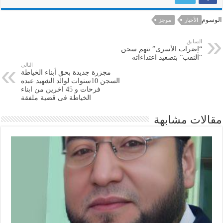
الوسوم
الأخبار
موجز
السابق
“إضراب الأسرى” تتهم سجن
“النقب” بتصعيد اعتداءاته
التالي
مجزرة جديدة بحق أبناء الخياطة
السجن 10سنوات لوالد الشهيد عبده
فرحات و 45 اخرين من ابناء
الخياطة فى قضية ملفقة
مقالات مشابهة