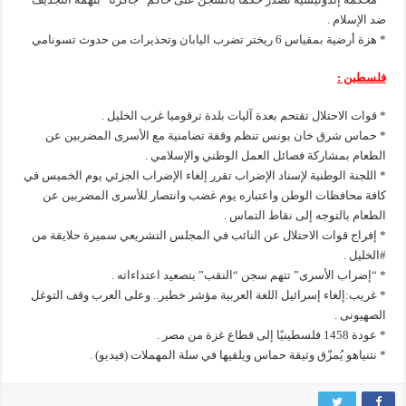
ضد الإسلام .
* هزة أرضية بمقياس 6 ريختر تضرب اليابان وتحذيرات من حدوث تسونامي
فلسطين :
* قوات الاحتلال تقتحم بعدة آليات بلدة ترقوميا غرب الخليل .
* حماس شرق خان يونس تنظم وقفة تضامنية مع الأسرى المضربين عن
الطعام بمشاركة فصائل العمل الوطني والإسلامي .
* اللجنة الوطنية لإسناد الإضراب تقرر إلغاء الإضراب الجزئي يوم الخميس في
كافة محافظات الوطن واعتباره يوم غضب وانتصار للأسرى المضربين عن
الطعام بالتوجه إلى نقاط التماس .
* إفراج قوات الاحتلال عن النائب في المجلس التشريعي سميرة حلايقة من
#الخليل .
* “إضراب الأسرى” تتهم سجن “النقب” بتصعيد اعتداءاته .
* غريب:إلغاء إسرائيل اللغة العربية مؤشر خطير.. وعلى العرب وقف التوغل
الصهيونى .
* عودة 1458 فلسطينيًا إلى قطاع غزة من مصر .
* نتنياهو يُمزّق وثيقة حماس ويلقيها في سلة المهملات (فيديو) .