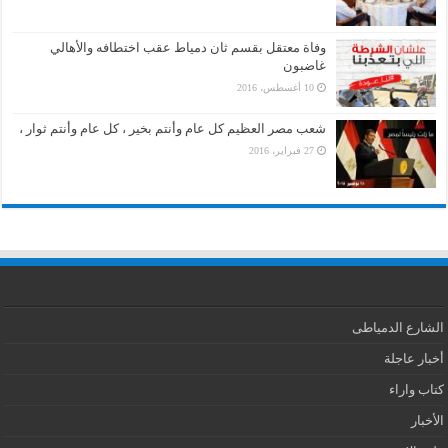
وفاة معتقل بقسم ثان دمياط عقب اختطافه والأهالي
غاضبون
10 أغسطس، 2016
شعب مصر العظيم كل عام وأنتم بخير ، كل عام وأنتم ثوار ،
27 فبراير، 2016
الشارع الدمياطى
أخبار عاجلة
كتاب واراء
الأخبار