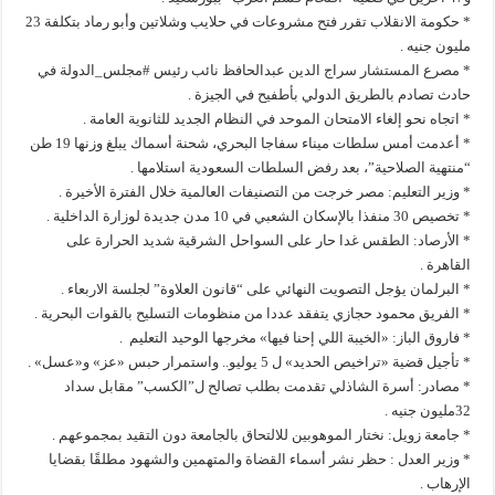
* حكومة الانقلاب تقرر فتح مشروعات في حلايب وشلاتين وأبو رماد بتكلفة 23
مليون جنيه .
* مصرع المستشار سراج الدين عبدالحافظ نائب رئيس #مجلس_الدولة في
حادث تصادم بالطريق الدولي بأطفيح في الجيزة .
* اتجاه نحو إلغاء الامتحان الموحد في النظام الجديد للثانوية العامة .
* أعدمت أمس سلطات ميناء سفاجا البحري، شحنة أسماك يبلغ وزنها 19 طن
“منتهية الصلاحية”، بعد رفض السلطات السعودية استلامها .
* وزير التعليم: مصر خرجت من التصنيفات العالمية خلال الفترة الأخيرة .
* تخصيص 30 منفذا بالإسكان الشعبي في 10 مدن جديدة لوزارة الداخلية .
* الأرصاد: الطقس غدا حار على السواحل الشرقية شديد الحرارة على
القاهرة .
* البرلمان يؤجل التصويت النهائي على “قانون العلاوة” لجلسة الاربعاء .
* الفريق محمود حجازي يتفقد عددا من منظومات التسليح بالقوات البحرية .
* فاروق الباز: «الخيبة اللي إحنا فيها» مخرجها الوحيد التعليم .
* تأجيل قضية «تراخيص الحديد» ل 5 يوليو.. واستمرار حبس «عز» و«عسل» .
* مصادر: أسرة الشاذلي تقدمت بطلب تصالح ل”الكسب” مقابل سداد
32مليون جنيه .
* جامعة زويل: نختار الموهوبين للالتحاق بالجامعة دون التقيد بمجموعهم .
* وزير العدل : حظر نشر أسماء القضاة والمتهمين والشهود مطلقًا بقضايا
الإرهاب .