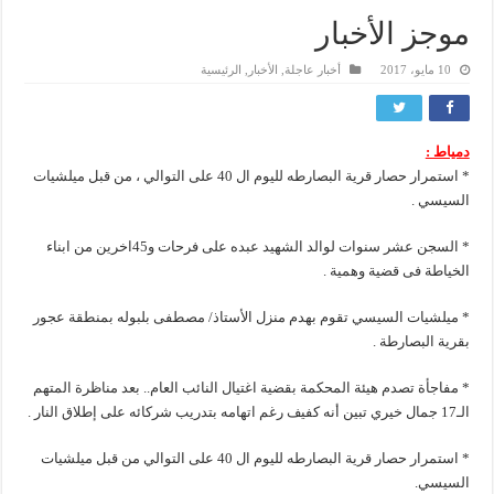
موجز الأخبار
10 مايو، 2017
أخبار عاجلة
,
الأخبار
,
الرئيسية
دمياط :
* استمرار حصار قرية البصارطه لليوم ال 40 على التوالي ، من قبل ميلشيات
السيسي .
* السجن عشر سنوات لوالد الشهيد عبده على فرحات و45اخرين من ابناء
الخياطة فى قضية وهمية .
* ميلشيات السيسي تقوم بهدم منزل الأستاذ/ مصطفى بلبوله بمنطقة عجور
بقرية البصارطة .
* مفاجأة تصدم هيئة المحكمة بقضية اغتيال النائب العام.. بعد مناظرة المتهم
الـ17 جمال خيري تبين أنه كفيف رغم اتهامه بتدريب شركائه على إطلاق النار .
* استمرار حصار قرية البصارطه لليوم ال 40 على التوالي من قبل ميلشيات
السيسي.