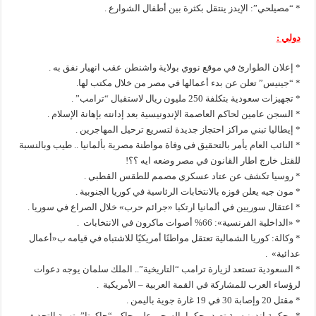
* “مصيلحي”: الإيدز ينتقل بكثرة بين أطفال الشوارع .
دولي :
* إعلان الطوارئ في موقع نووي بولاية واشنطن عقب انهيار نفق به .
* “جينيس” تعلن عن بدء أعمالها في مصر من خلال مكتب لها.
* تجهيزات سعودية بتكلفة 250 مليون ريال لاستقبال “ترامب” .
* السجن عامين لحاكم العاصمة الإندونيسية بعد إدانته بإهانة الإسلام .
* إيطاليا تبني مراكز احتجاز جديدة لتسريع ترحيل المهاجرين .
* النائب العام يأمر بالتحقيق فى وفاة مواطنة مصرية بألمانيا .. طيب وبالنسبة
للقتل خارج اطار القانون في مصر وضعه ايه ؟؟!
* روسيا تكشف عن عتاد عسكري مصمم للطقس القطبي .
* مون جيه يعلن فوزه بالانتخابات الرئاسية في كوريا الجنوبية .
* اعتقال سوريين في ألمانيا ارتكبا «جرائم حرب» خلال الصراع في سوريا .
* «الداخلية الفرنسية»: 66% أصوات ماكرون في الانتخابات .
* وكالة: كوريا الشمالية تعتقل مواطنًا أمريكيًا للاشتباه في قيامه ب«أعمال
عدائية» .
* السعودية تستعد لزيارة ترامب “التاريخية”.. الملك سلمان يوجه دعوات
لرؤساء العرب للمشاركة في القمة العربية – الأمريكية .
* مقتل 20 وإصابة 30 في 19 غارة جوية باليمن .
* محكمة إندونيسية تصدر حكما بالسجن على حاكم “جاكرتا” بتهمة التجديف