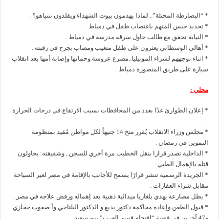
* “البصارطة المحتلة”.. لماذا يهدمون بيوت الشهداء ويقلدون نتنياهو؟ .
* تجديد حبس المتهم باغتصاب طفل في دمياط .
* النيابة تحقق مع طالب حاول سرقة مدرسة في دمياط .
* أهالي الوسطاني يعثرون على طفل متغيب ومصاب بجرح في رقبته .
* اثناء توجههم لشراء الموبيليا..مصرع عروسة وحماتها وإصابة أمها بعد انقلاب
سيارة على طريق المنصورة دمياط .
محلي :
* إعلان الطوارئ غدًا بعدد من المحافظات بسبب الارتفاع في درجات الحرارة
.
* مجلس وزراء الانقلاب يُقرر منح 14 جنيهاً لكل مواطن مُقيد بمنظومة
التموين في رمضان .
* الداخلية تصدر قرارا بنقل الخطيب مرة أخري للسجن , وشقيقته: يحاولون
قتله بالإهمال الطبي .
* الجريدة الرسمية تنشر قرارًا يسمح للأجانب بالإقامة في مصر لغير السياحة
مقابل شراء العقارات .
* بطل مصارعة يهدي بلغاريا ميدالية ذهبية بعد إهماله ورفض علاجه في مصر .
* قبول الطعن وإعادة محاكمة دكتور بديع و الدكتور البلتاجي وأ.صفوت حجازي
و47 آخرين في قضية “اقتحام قسم العرب” ببورسعيد .