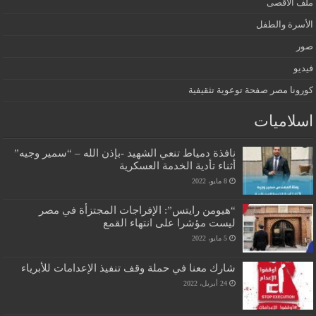
ملف الاقصى
الأسرة والطفل
صور
فيديو
كورونا مصر صفحة توعوية تثقيفية
اسلاميات
نافذة دمياط تنعي الشهيد -بإذن الله – “سمير وجيه”
أثناء تأدية الخدمة العسكرية
8 مايو، 2022
“هيومن رايتس”: الإفراجات المجتزأة في مصر
ليست مؤشرا على انتهاء القمع
5 مايو، 2022
شارك معنا في حملة وقف تنفيذ الإعدامات للأبرياء
24 أبريل، 2022