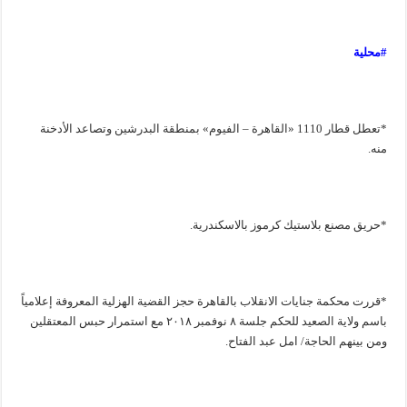
#محلية
*تعطل قطار 1110 «القاهرة – الفيوم» بمنطقة البدرشين وتصاعد الأدخنة
منه.
*حريق مصنع بلاستيك كرموز بالاسكندرية.
*قررت محكمة جنايات الانقلاب بالقاهرة حجز القضية الهزلية المعروفة إعلامياً
باسم ولاية الصعيد للحكم جلسة ٨ نوفمبر ٢٠١٨ مع استمرار حبس المعتقلين
ومن بينهم الحاجة/ امل عبد الفتاح.