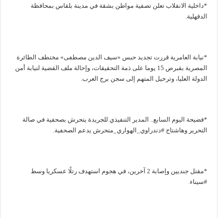
*داخلية الانقلاب تعلن تصفية مواطن بشقة في مدينة بلقاس بمحافظة
الدقهلية.
*نيابة العامرية قررت تجديد حبس «سيف الدين مصطفى» مختطف الطائرة
المصرية بقبرص 15 يوما على ذمة التحقيقات، وإحالة ملف القضية لنيابة أمن
الدولة العليا، وترحيل المتهم إلى سجن برج العرب.
*فضيحة اليوم السابع.. المدير التنفيذي للجريدة يتحرش بصحفية في صالة
التحرير وهاشتاج #دندراوي_الهواري_متحرش يدعم الصحفية.
*مقتل جنديين وإصابة 2 آخرين، في هجوم استهدف رتلًا عسكريا وسط
#سيناء.