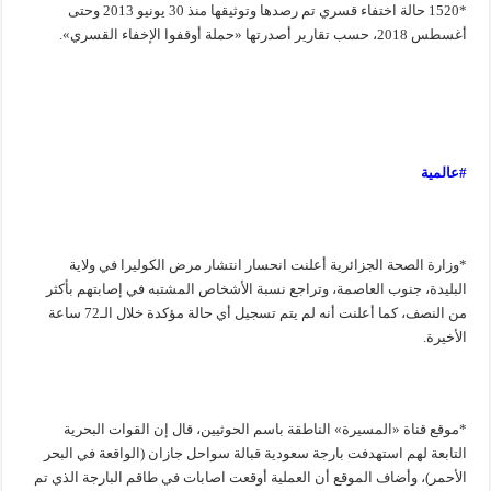
*1520 حالة اختفاء قسري تم رصدها وتوثيقها منذ 30 يونيو 2013 وحتى
أغسطس 2018، حسب تقارير أصدرتها «حملة أوقفوا الإخفاء القسري».
#عالمية
*وزارة الصحة الجزائرية أعلنت انحسار انتشار مرض الكوليرا في ولاية
البليدة، جنوب العاصمة، وتراجع نسبة الأشخاص المشتبه في إصابتهم بأكثر
من النصف، كما أعلنت أنه لم يتم تسجيل أي حالة مؤكدة خلال الـ72 ساعة
الأخيرة.
*موقع قناة «المسيرة» الناطقة باسم الحوثيين، قال إن القوات البحرية
التابعة لهم استهدفت بارجة سعودية قبالة سواحل جازان (الواقعة في البحر
الأحمر)، وأضاف الموقع أن العملية أوقعت اصابات في طاقم البارجة الذي تم