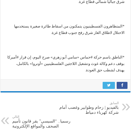
شرق جباليا شمالي قطاع غزة.
*المتظاهرون الفسطينيون يتمكنون من اسقاط طائرة صغيرة يستخدمها
الاحتلال لاطلاق الغاز شرق رفح جنوب قطاع غزة.
*الناطق باسم حركة #حماس «سامي أبو زهري» صرح اليوم، إن قرار #أميركا
بوقف دعم وكالة غوث وتشغيل اللاجئين الفلسطينيين «أونروا» بالكامل،
يهدف لشطب حق العودة.
السابق
بالفيديو | زحام وطوابير وغضب أمام
شركة كهرباء دمياط
التالي
رسميا.. “السيسي” يقر قانون تأميم
الصحف والمواقع الإلكترونية