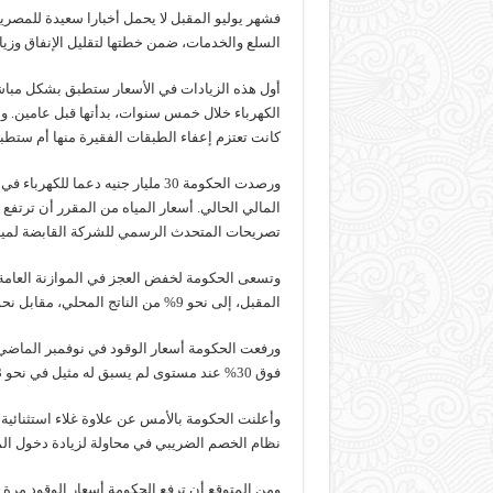
فشهر يوليو المقبل لا يحمل أخبارا سعيدة للمصري
السلع والخدمات، ضمن خطتها لتقليل الإنفاق وزيادة
أول هذه الزيادات في الأسعار ستطبق بشكل مباش
الكهرباء خلال خمس سنوات، بدأتها قبل عامين. ولم
كانت تعتزم إعفاء الطبقات الفقيرة منها أم ستطب
تصريحات المتحدث الرسمي للشركة القابضة لمياه
وتسعى الحكومة لخفض العجز في الموازنة العامة لل
المقبل، إلى نحو 9% من الناتج المحلي، مقابل نحو 10.8% متوقعة خلال العام المالي الجاري.
ورفعت الحكومة أسعار الوقود في نوفمبر الماضي، 
فوق 30% عند مستوى لم يسبق له مثيل في نحو 3 عقود.
وأعلنت الحكومة بالأمس عن علاوة غلاء استثنائي
نظام الخصم الضريبي في محاولة لزيادة دخول المو
ومن المتوقع أن ترفع الحكومة أسعار الوقود مرة 