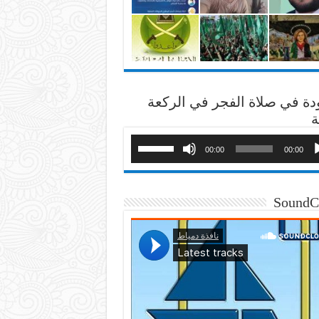
دة في صلاة الفجر في الركعة
ة
00:00
00:00
SoundC