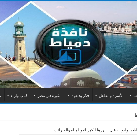
ات
الأسرة والطفل
فكر ودعوة
الثورة في مصر
كتاب واراء
م
اد يوليو المقبل.. أبرزها الكهرباء والمياه والضرائب