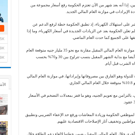
ين، إذا أنه بعد شهر من الآن تعتزم الحكومة رفع أسعار مجموعة من
 الإيرادات في موازنة العام المالي الجديد.
ر على استهلاك الكهرباء، إذ تطبق الحكومة خطة لرفع الدعم عن
 تعلن الحكومة بعد عن الزيادات الجديدة في أسعار الكهرباء، وما إذا
قها على الجميع كما حدث العام الماضي.
ورصدت الحكومة 30 مليار جنيه دعما للكهرباء في موازنة العام المالي المقبل مقارنة مع نحو 35 مليار جنيه متوقعة العام
المالي الحالي. أسعار المياه من المقرر أن ترتفع أيضا مع بداية الشهر المقبل بنسب تتراوح بين 30 و70% بحسب
 الشرب قبل أيام.
دولة وهو الفارق بين مصروفاتها وإيراداتها، في موازنة العام المالي
الأش
بالتزامن مع تعويم الجنيه، وهو ما قفز بمعدلات التضخم في الأسعار
ة لموظفي الحكومة وزيادة المعاشات ورفع حد الإعفاء الضريبي وتطبيق
اطنين وتخفيف آثار الإصلاحات الاقتصادية عليهم.
أخرى خلال العام المالي المقبل، ضمن خطتها لإلغاء دعم الطاقة خلال