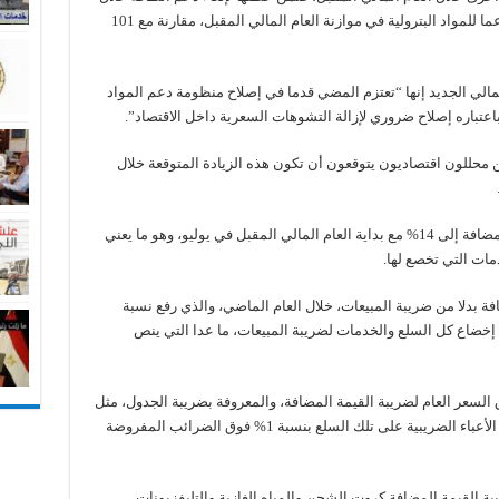
3 سنوات. ووضعت الحكومة نحو 110 مليار جنيه دعما للمواد البترولية في موازنة العام المالي المقبل، مقارنة مع 101
لمالي الجديد إنها “تعتزم المضي قدما في إصلاح منظومة دعم المواد
عتباره إصلاح ضروري لإزالة التشوهات السعرية داخل الاقتصاد”.
ن محللون اقتصاديون يتوقعون أن تكون هذه الزيادة المتوقعة خلال
ومن المقرر أن تزيد نسبة الضريبة على القيمة المضافة إلى 14% مع بداية العام المالي المقبل في يوليو، وهو ما يعني
ات التي تخصع لها.
 بدلا من ضريبة المبيعات، خلال العام الماضي، والذي رفع نسبة
1%، كما أنه توسع في إخضاع كل السلع والخدمات لضريبة المبيعات، ما عدا التي ينص
لسعر العام لضريبة القيمة المضافة، والمعروفة بضريبة الجدول، مثل
خدمات الاتصالات وبعض أنواع السيارات، وستزيد الأعباء الضريبية على تلك السلع بنسبة 1% فوق الضرائب المفروضة
بة القيمة المضافة كروت الشحن والمياه الغازية والتليفزيونات