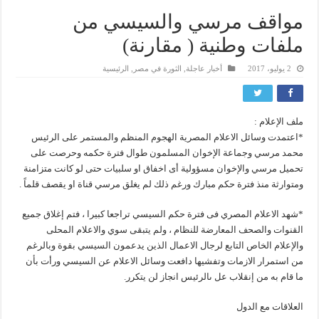
مواقف مرسي والسيسي من
ملفات وطنية ( مقارنة)
2 يوليو، 2017
أخبار عاجلة
,
الثورة في مصر
,
الرئيسية
ملف الإعلام :
*اعتمدت وسائل الاعلام المصرية الهجوم المنظم والمستمر على الرئيس
محمد مرسي وجماعة الإخوان المسلمون طوال فترة حكمه وحرصت على
تحميل مرسي والإخوان مسؤولية أى اخفاق او سلبيات حتى لو كانت متزامنة
ومتوارثة منذ فترة حكم مبارك ورغم ذلك لم يغلق مرسي قناة او يقصف قلماً .
*شهد الاعلام المصري فى فترة حكم السيسي تراجعا كبيرا ، فتم إغلاق جميع
القنوات والصحف المعارضة للنظام ، ولم يتبقى سوي والاعلام المحلى
والإعلام الخاص التابع لرجال الاعمال الذين يدعمون السيسي بقوة وبالرغم
من استمرار الازمات وتفشيها دافعت وسائل الاعلام عن السيسي ورأت بأن
ما قام به من إنقلاب عل ىالرئيس انجاز لن يتكرر.
العلاقات مع الدول