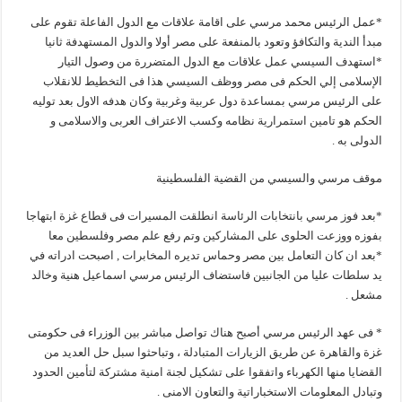
*عمل الرئيس محمد مرسي على اقامة علاقات مع الدول الفاعلة تقوم على
مبدأ الندية والتكافؤ وتعود بالمنفعة على مصر أولا والدول المستهدفة ثانيا
*استهدف السيسي عمل علاقات مع الدول المتضررة من وصول التيار
الإسلامى إلي الحكم فى مصر ووظف السيسي هذا فى التخطيط للانقلاب
على الرئيس مرسي بمساعدة دول عربية وغربية وكان هدفه الاول بعد توليه
الحكم هو تامين استمرارية نظامه وكسب الاعتراف العربى والاسلامى و
الدولى به .
موقف مرسي والسيسي من القضية الفلسطينية
*بعد فوز مرسي بانتخابات الرئاسة انطلقت المسيرات فى قطاع غزة ابتهاجا
بفوزه ووزعت الحلوى على المشاركين وتم رفع علم مصر وفلسطين معا
*بعد ان كان التعامل بين مصر وحماس تديره المخابرات , اصبحت ادراته في
يد سلطات عليا من الجانبين فاستضاف الرئيس مرسي اسماعيل هنية وخالد
مشعل .
* فى عهد الرئيس مرسي أصبح هناك تواصل مباشر بين الوزراء فى حكومتى
غزة والقاهرة عن طريق الزيارات المتبادلة ، وتباحثوا سبل حل العديد من
القضايا منها الكهرباء واتفقوا على تشكيل لجنة امنية مشتركة لتأمين الحدود
وتبادل المعلومات الاستخباراتية والتعاون الامنى .