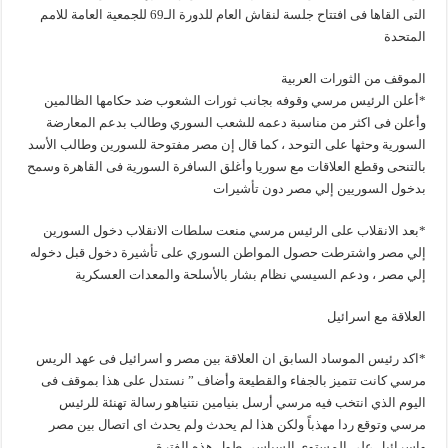
التى القاها فى افتتاح جلسة لنقاش العام للدورة الـ69 للجمعية العامة للامم
المتحدة
الموقف من الثورات العربية
*أعلن الرئيس مرسي وقوفه بجانب ثورات الشعوب ضد حكامها الظالمين
وأعلن فى اكثر من مناسبة دعمه للشعب السوري وطالب بدعم المعارضة
السورية وحثها على التوحد ، كما قال إن مصر مفتوحة للسورين وطالب الأسد
بالتنحى وقطع العلاقات مع سوريا وأغلق السافرة السورية فى القاهرة وسمح
بدخول السوريين إلي مصر دون تأشيرات
*بعد الانقلاب على الرئيس مرسي منعت سلطات الانقلاب دخول السورين
إلي مصر واشترطت حصول المواطن السوري على تأشيرة دخول قبل دخوله
إلي مصر ، ودعم السيسي نظام بشار بالأسلحة والمعدات العسكرية
العلاقة مع اسرائيل
*اكد رئيس الموساد السابق ان العلاقة بين مصر و اسرائيل فى عهد الريس
مرسي كانت تتميز بالجفاء والقطيعة وأضاف ” نستدل على هذا بموقف فى
اليوم الذي انتخب فيه مرسي أرسل بنيامين نتنياهو رسالة تهنئة للرئيس
مرسي وتوقع ردا مهذباً ولكن هذا لم يحدث ولم يحدث اى اتصال بين مصر
واسرائيل على المستوي السياسي طول هذه الفترة