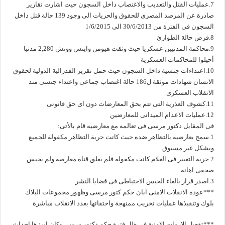
7.عمليات القتل والتعذيب والاغتصاب داخل السجون حيث اشارت تقارير
صادرة عن المرصد المصرى للحقوق والحريات الى وجود 139 حالة قتل داخل
السجون فى الفترة من 30/6/2013 الى 1/6/2015
8.فرض حالة الطوارئ
9.محاكمة المدنيين عسكريا حيث وثقت هيومن وايتس ووتش 2,280 مدنيا
أحيلوا للمحاكمات العسكرية
10.اعتداءات جنسية داخل السجون حيث حمل تقرير الفدرالية الدولية لحقوق
الانسان شهادات موثقة ل186 حالة اغتصاب جماعى واعتداء جنسى منذ
الانقلاب العسكرى
11.كشوف العذرية التى تتم بحق المعارضات دون اى حق قانونى
12.عمليات الاعدام الميدانى للمعارضين
فى المقابل دكتور مرسى فى تعالمه مع معارضيه قام بالأتى:
1.سمح بعارضيه بالتظاهر ضده حيث كانت حرية التظاهر مكفولة للجميع
وبشكل غير مسبوق
2.حرية التعبير فى العلام كانت مكفولة فلم يغلق قناة معارضة ولم يحبس
صحفى اهانه
3.اصدر قرار بالغاء الحبس الاحتياطى فى قضايا النشر
***عودة الانفلات الامنى ابان حكم كتور مرسى وظهور مجموعات البلاك
بلوك وتنفيذها عمليات تخريب ممنهجة واختفائها بعدد الانقلاب مباشرة
***تفعيل الازمات الامنية فى ظل فترة حكم دكتور مرسى وكان ابرزها احداث