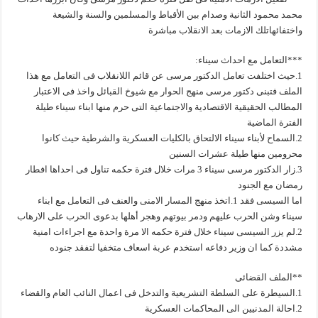
محمد محمود الثانية وصدام بين الأقباط والمسلمين والسنة والشيعة
واختفائهاتلك الازمات بعد الانقلاب مباشرة
***التعامل مع احداث سيناء:
1.حيث اختلفت تعامل الدكتور مرسى عن قائم اللانقلاب فى التعامل مع هذا
الملف فتبنى دكتور مرسى منهج الحوار مع شيوخ القبائل واخذ فى الاعتبار
المطالب الحقيقية الاقتصادية والاجتماعية التى حرم منها ابناء سيناء طيلة
الفترة الماضية
2.السماح لأبناء سيناء الالتحاق بالكليات العسكرية والشرطية حيث كانوا
محرومين منها طيلة عشرات السنين
3.زار الدكتور مرسى سيناء 3 مرات خلال فترة حكمه تناول فى احداها افطار
رمضان مع الجنود
اما السيسى فقد 1.اتخذ منهج المسار الامنى والعنف فى التعامل مع ابناء
سيناء وشن الحرب عليهم ودمر بيوتهم وهجر أهلها بدعوى الحرب على الارهاب
2.لم يزر السيسى سيناء خلال فترة حكمه الا مرة واحدة مع اجراءات امنية
مشددة كما ان وزير دفاعه استخدم عربة اسعاف متخفيا لتفقد جنوده
**الملف القضائى
1.السيطرة على السلطة التشريعية والتدخل فى اعمال النائب العام والقضاء
2.احالة المدنيين الى المحاكمات العسكرية