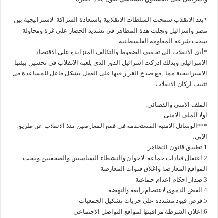
*بعد الانقلاب سمحت السلطات الانقلابية باستعادة الشراكة الاستراتيجية بين
مصر واسرائيل وتجلت هذة المظاهر فى تشديد الحصار على غزة ومحاولة
سحب شرعة المقاومة الفلسطينية
*أدي الانقلاب الى تخفيف الضغوط والتكالف المتزايدة على الاقتصاد
الاسرائيلى وبذلك ادركت اسرائيل الدور الذي يلعبه الانقلاب فى تحسين بيئتها
الاستراتيجية مما دفع صناع القرار فيها على العمل بشكل فاعل للمساعدة فى
تثبيت اركان الانقلاب
الملف الامنى والقضائى:
اولا الملف الامنى:
***الوسائل الامنية المستخدمة فى قمع المعارضين منذ الانقلاب عن طريق
الاتى:
1.تطبيق قانون التظاهر
2.اعتقال قيادات جماعة الاخوان والنشطاء السياسيين والصحفيين وحجب
المواقع المعارضة واغلاق قنوات المعارضة
3.صدار احكام اعدام جماعية
4.الفض الدموى لاعتصام رابعة والنهضة
5.فرض قيود مشددة على حريات تشكيل الجمعيات
6.اعلان الشرطة مراقبتها لمواقع التواصل الاجتماعى