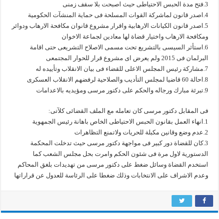
3.فتح مدة الحبس الاحتياطى حيث اصبحت بلا سقف زمنى
4.اصدر قانون لماشركة القوات المسلحة فى حماية المنشآت الحكومية
5.اصدر قانون الكيانات الارهابية واقرار مشروع قانوان مكافحة الارهاب ودوائر
ومكافحة الارهاب واختيار قضاة لها معادين لجماعة الاخوان
6.استأثر السيسى بالتشريع تحت مسمى الاصلاح التشريعى حتى اقامة
البرلمان فى 2015 ولم يعرض اى مشروع قرار للحوار المجتمعى
7.مشاركة رئيس المجلس الاعلى للقضاء فى بيان الانقلاب وتأييده له
8.احالة 60 قاضيا لمجلس التأديب والصلاحية لرفضهم الانقلاب العسكرى
9.تبرئة مبارك ورجاله والحكم على دكتور مرسى ومؤيديه بالاعدامات
فى المقابل دكتور مرسى كان تعامله مع الملف القضائى كلآتى:
1.انهاء العمل بقانون الحبس الاحتياطى الخاص باهانة رئيس الجمهوية
2.عدم وضع وقانين مكبلة للحريات ولاتمنع التظاهرات
3.كان للقضاة دور كبير فى مواجهة دكتور مرسى حيث تدخلت المحكمة
الدستورية لاول مرة فى شئون الحكم وامرت بحل مجلس الشعب كما
استخدم القضاة وسائل ضغط على دكتور مرسى من تهديدات بلغق المحاكم
وعدم الاشراف على الانتخابات وذلك ضغطا على الرئاسة للعدول عن قراراتها