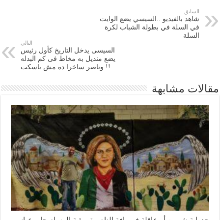
السابق
شاهد بالفيديو ..السيسي يضع الوايت
في السلة في بطولة الشباب لكرة
السلة
التالي
السيسى يدخل التاريخ كأول رئيس
يضع منديل به مخاط فى كم البدله
!! وناصر ساخرا ده مش باسكت
مقالات مشابهة
جدراية شيرين أبوعاقلة في يافة الناصرة برؤية الرسام جابر عباس