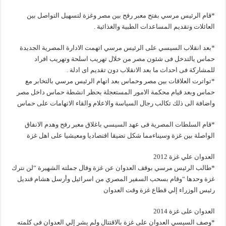
*قام الرئيس مرسي بفتح معبر رفح بين مصر وغزة لتسهيل التواصل بين
العائلات وتقديم المساعدات الطبية والغذائية .
*بعد انقلاب السيسي على الرئيس مرسي اتهمت الادارة المصرية الجديدة
حماس يالتدخل فى شئون مصر من خلال تهريب اسلحة وتهريب افراد
للمشاركة فى احداث ما بعد الانقلاب دون تقديم اى ادلة .
*تواترت العلاقات بين مصر وحماس بعد اتهام الرئيس مرسي بالتخابر مع
حماس وبعد قيام محكمة الامور المستعجلة بحظر انشطة حماس داخل مصر
واضافة الى ذلك تكالب رجال السياسة والاعلام والقاء الاتهامات على حماس
*قام السلطات المصرية فى عهد السيسي باغلاق معبر رفح وهدم الانفاق
الواصلة بين غزة وسيناءمما شكل تضيقا اقتصاديا ومعيشيا على اهل غزة
العدوان علي غزة 2012
*طالب الرئيس مرسي بوقف العدوان عن غزة وقال جملته الشهيرة “لن نترك
غزة وحدها “وقام بسحب السفير المصري من اسرائيل وأرسل هشام قنديل
رئيس الوزراء إلي قطاع غزة وقت العدوان
العدوان على غزة 2014
*وصف السيسي العدوان على غزة بالاقتتال ولم يشر إلي العدوان فى كلمته