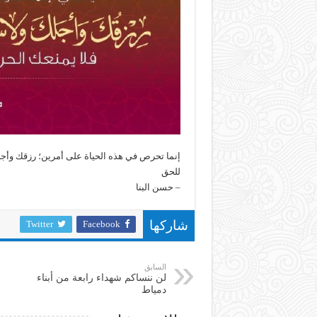
إنما تحرص في هذه الحياة على أمرين؛ رزقك وأجلك 
للحق
– حسن البنا
Twitter
Facebook
شاركها
السابق
لن ننساكم شهداء رابعة من أبناء
دمياط