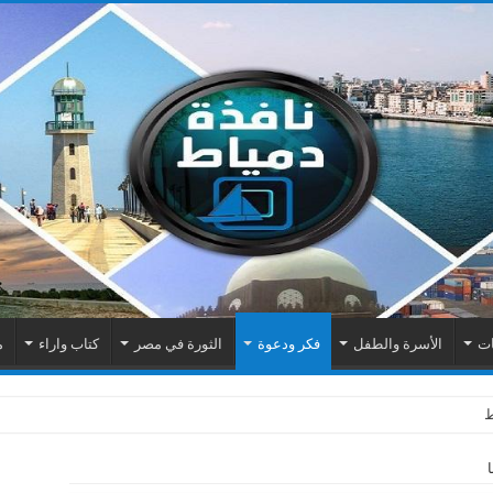
ات
الأسرة والطفل
فكر ودعوة
الثورة في مصر
كتاب واراء
م