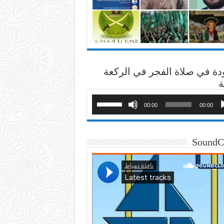
دة في صلاة الفجر في الركعة
ة
00:00
00:00
SoundC