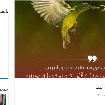
تابع
بنا
جديد
 ودعوة