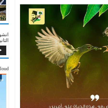
انشو
الثاني
loud