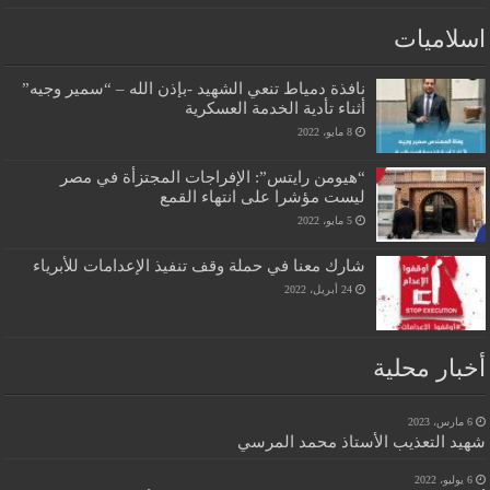
اسلاميات
نافذة دمياط تنعي الشهيد -بإذن الله – “سمير وجيه”
أثناء تأدية الخدمة العسكرية
8 مايو، 2022
“هيومن رايتس”: الإفراجات المجتزأة في مصر
ليست مؤشرا على انتهاء القمع
5 مايو، 2022
شارك معنا في حملة وقف تنفيذ الإعدامات للأبرياء
24 أبريل، 2022
أخبار محلية
6 مارس، 2023
شهيد التعذيب الأستاذ محمد المرسي
6 يوليو، 2022