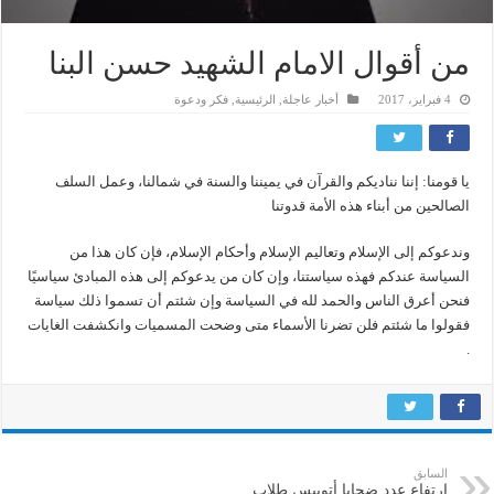
من أقوال الامام الشهيد حسن البنا
4 فبراير، 2017
أخبار عاجلة
,
الرئيسية
,
فكر ودعوة
يا قومنا: إننا نناديكم والقرآن في يميننا والسنة في شمالنا، وعمل السلف
الصالحين من أبناء هذه الأمة قدوتنا
وندعوكم إلى الإسلام وتعاليم الإسلام وأحكام الإسلام، فإن كان هذا من
السياسة عندكم فهذه سياستنا، وإن كان من يدعوكم إلى هذه المبادئ سياسيًا
فنحن أعرق الناس والحمد لله في السياسة وإن شئتم أن تسموا ذلك سياسة
فقولوا ما شئتم فلن تضرنا الأسماء متى وضحت المسميات وانكشفت الغايات
.
السابق
ارتفاع عدد ضحايا أتوبيس طلاب