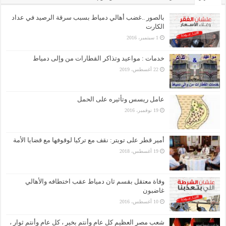
بالصور ..غضب أهالي دمياط بسبب سرقة الرصيد في عداد
الكارت
1 سبتمبر، 2016
خدمات : مواعيد وتذاكر القطارات من وإلى دمياط
22 أغسطس، 2019
عامل ريسس وتأثيره على الحمل
19 نوفمبر، 2016
أمير قطر على تويتر: نقف مع تركيا لوقوفها مع قضايا الأمة
19 أغسطس، 2018
وفاة معتقل بقسم ثان دمياط عقب اختطافه والأهالي
غاضبون
10 أغسطس، 2016
شعب مصر العظيم كل عام وأنتم بخير ، كل عام وأنتم ثوار ،