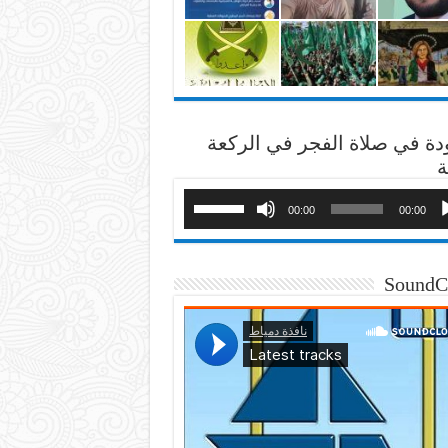
دة في صلاة الفجر في الركعة
ة
00:00
00:00
SoundC