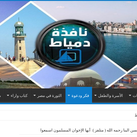
ات
الأسرة والطفل
فكر ودعوة
الثورة في مصر
كتاب واراء
م
ن البنا رحمه الله ( متلفز ): أيها الإخوان المسلمون اسمعوا