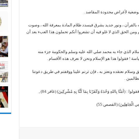
ة موضعية لأغراض محدودة المقاصد .
بالقرآن ، ونور جديد يشرق فيسدد ظلام المادة بمعرفة الله ، وصوت
 ومن الحق الذي لا غلو فيه أن تشعروا أنكم تحملون هذا العبء بعد أن
سلام الذي جاء به محمد صلي الله عليه وسلم والحكومة جزء منه
ة ! فقولوا هذا هو الإسلام ونحن لا نعرف هذه الأقسام .
ق وسلام نعتقده ونعتز به ، فإن ثرتم علينا ووقفتم في طريق دعوتنا
ظالمين .
بِاللهِ وَحْدَهُ وَكَفَرْنَا بِمَا كُنَّا بِهِ مُشْرِكِينَ) (غافر:84) ,
ي الْجَاهِلِينَ) (القصص:55)