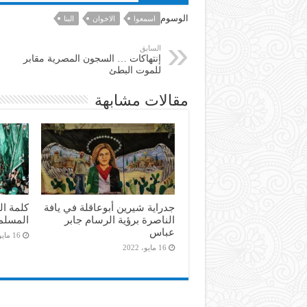
الوسوم
اسمعوا
الاخوان
البنا
السابق
إنتهاكات … السجون المصرية مقابر
للموت البطئ
مقالات مشابهة
جدراية شيرين أبوعاقلة في يافة
كلمة ال
الناصرة برؤية الرسام جابر
المسلم
عباس
16 مايو، 2022
16 مايو، 2022