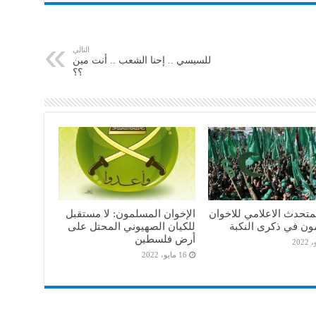
التالي
للسيسي .. إحنا الشعب .. أنت مين
؟؟
متحدث الاعلامي للاخوان
الإخوان المسلمون: لا مستقبل
ون في ذكرى النكبة
للكيان الصهيوني المحتل على
أرض فلسطين
16 مايو، 2022