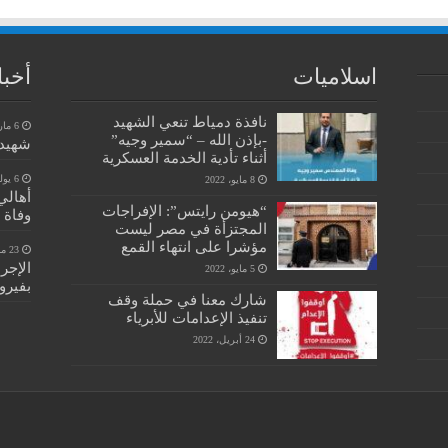
اسلاميات
أخبا
نافذة دمياط تنعي الشهيد
6 مارس، 2023
-بإذن الله – “سمير وجيه”
شهيد 
أثناء تأدية الخدمة العسكرية
6 يوليو، 2022
8 مايو، 2022
أهالي
“هيومن رايتس”: الإفراجات
وفاة 
المجتزأة في مصر ليست
مؤشرا على انتهاء القمع
23 مايو، 2022
الإجر
5 مايو، 2022
بفيرو
شارك معنا في حملة وقف
تنفيذ الإعدامات للأبرياء
24 أبريل، 2022