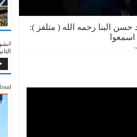
حسن البنا رحمه الله ( متلفز ):
 اسمعوا
انشو
وة
الثاني
loud