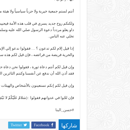
أنتم لستم جمعية خيرية ولا حزباً سياسياً ولا هيئ
ولكنكم روح جديد يسري في قلب هذه الأمة فيحييه 
داو يعلو مردداً دعوة الرسول صلي الله عليه وسلم
تخلي عنه الناس .
إذا قيل إلام لكم تدعون ؟ … فقولوا ندعو إلي الإ
والحرية فريضة من فرائضه ، فإن قيل لكم هذه سياس
وإن قيل لكم أنتم دعاة ثورة ، فقولوا نحن دعاة ح
فقد أذن الله أن ندفع عن أنفسنا وكنتم الثائرين ال
وإن قيل لكم إنكم تستعينون بالأشخاص والهيئات فقولوا : (آمَنَّا 
فإن لجّوا في عدوانهم فقولوا : (سَلامٌ عَلَيْكُمْ لا نَبْتَغِ
#
حسن_البنا
Twitter
Facebook
شاركها