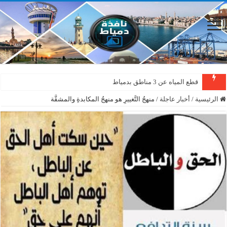
قطع المياه عن 3 مناطق بدمياط
دمياط : سقوط شجرة على الأسلاك الكهربائية بمنطقة المطرى
الرئيسية
/
أخبار عاجلة
/
منهجُ التَّغييرِ هو منهجُ المكابدةِ والمشقَّة