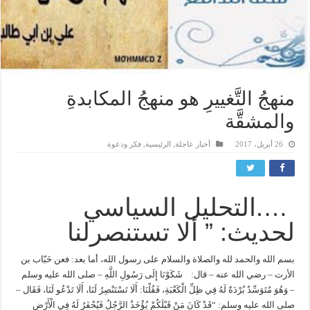
منهجُ التَّغييرِ هو منهجُ المكابدةِ
والمشقَّة
26 أبريل، 2017
أخبار عاجلة
,
الرئيسية
,
فكر ودعوة
….التحليل السياسي
لحديث: ” ألا تستنصرلنا
بسم الله والحمد لله والصلاة والسلام على رسول الله، أما بعد: فعن خَبّاب بن الأرت – رضي الله عنه – قال: شَكَوْنَا إِلَى رَسُولِ اللَّهِ – صلى الله عليه وسلم – وَهُوَ مُتَوَسِّدٌ بُرْدَةً لَهُ فِي ظِلِّ الْكَعْبَةِ، فَقُلْنَا: أَلَا تَسْتَنْصِرُ لَنَا، أَلَا تَدْعُو لَنَا، فَقَال – صلى الله عليه وسلم: “قَدْ كَانَ مَنْ قَبْلَكُمْ يُؤْخَذُ الرَّجُلُ فَيُحْفَرُ لَهُ فِي الْأَرْضِ فَيُجْعَلُ فِيهَا فَيُجَاءُ بِالْمِنْشَارِ فَيُوضَعُ عَلَى رَأْسِهِ فَيُجْعَلُ نِصْفَيْنِ، وَيُمْشَطُ بِأَمْشَاطِ الْحَدِيدِ مَا دُونَ لَحْمِهِ وَعَظْمِهِ فَمَا يَصُدُّهُ ذَلِكَ عَنْ دِينِهِ، وَاللَّهِ لَيَتِمَّنَّ هَذَا الْأَمْرُ، حَتَّى يَسِيرَ الرَّاكِبُ مِنْ صَنْعَاءَ إِلَى حَضْرَمَوْتَ لَا يَخَافُ إِلَّا اللَّهَ وَالذِّئْبَ عَلَى غَنَمِهِ، وَلَكِنَّكُمْ تَسْتَعْجِلُونَ”[1]. ومن خلال القراءة السياسية لحديث النبي -صلى الله عليه وسلم-، وإمعان النظر في تفصيلاته للوصول لتحليل سياسي يتضمن أهم الأسباب والأهداف التي من أجلها وبموجبها صدر هذا التصريح الكبير والمهم عن النبي محمد – صلى الله عليه وسلم، فنجد أنَّ فيه: 1) إيصال رسالة للمواطنين المنتمين حديثًا للإسلام (كمنهج سيُغيِّر مسار الحياة على وجه الأرض بالكامل)، تقول: إن المرحلة القادمة مرحلة صعبة وشاقة وخطيرة، سيستشيط خلالها الأعداء من الكفار والمشركين غضبًا، وربما استشاط غيرهم، وسيستخدمون كافة الوسائل المتاحة وربما استوردوا أساليب أخرى، لمنع الفكر الجديد من الاتساع وتحقيق أهدافه، هذا واقع الحال، فمن يرغب بالاستمرار فسيكون على هذا الأساس وقد أحيط علمًا، وإلا فليجد له طريقًا آخر. فطريق تغيير المجتمعات ونشر الفكر الخلاق وعلى مستوى الأرض كلها، لن يكون مفروشًا بالزهور بل على العكس كما تضمن الحديث ذلك. وفي عالم السياسة تحديدًا فإن الناس تصطدم دائمًا بتجار السياسة وقاطفي المنافع، وعلى ضوء ذلك فالمنهج الجديد سيضطر من غير اختيار أن يصطدم بهذا النوع من الانتهازيين، وهم أصحاب المصالح الشخصية. وقد اختار النبيُّ محمد صلى الله عليه وسلم، أشد أنواع التنكيل وأقساها ليوصلها صورة نقية من غير تشويش إلى تابعيه، بوضوح وبشفافية تامة، كنموذج عن الآتي في قابل الأيام، فيقول لهم: (فيُجاء بالمنشار فيوضع على رأسه فيُجعل نصفين، ويمشط بأمشاط الحديد، ما دون لحمه وعظمه)، حتى لا يُبقي للمتلقين من مواطنيه وأتباعه أي شك أو تأويل لنوعية المشقة التي سيكابدونها في المستقبل. على عكس سياسة المصالح والتي تَكسِبُ رجالها بإغرائهم ووعدهم بمنحهم الامتيازات والأموال والمناصب، وربما تُشترى أصوات الناس بهذه الطريقة السمجة الرخيصة. 2) أنَّ استلام دفة قيادة الناس وامتلاك زمام الأمور وخاصة السياسية منها، لن يحصل ولن يكون مالم يُدفع ثمن ذلك، وما لم يُمتحن من يسير بهذا الاتجاه امتحانًا شاقًا وعسيرًا، قال تعالى: ﴿ أَحَسِبَ النَّاسُ أَنْ يُتْرَكُوا أَنْ يَقُولُوا آَمَنَّا وَهُمْ لَا يُفْتَنُونَ * وَلَقَدْ فَتَنَّا الَّذِينَ مِنْ قَبْلِهِمْ فَلَيَعْلَمَنَّ اللَّهُ الَّذِينَ صَدَقُوا وَلَيَعْلَمَنَّ الْكَاذِبِينَ ﴾ [العنكبوت: 2-3]، فبعكس ذلك سيكون من يمسك زمام الأمور مترفًا فكريًا وسياسيًا، وسيُقدَمُ له النصر على طبق من ذهب ومن غير ثمن، فسيكون من الصعوبة المحافظة على المكاسب ومن السهل التفريط بها. وفي الحديث الحثُّ على العزائم والتمسك بها، على الرغم من توفر الفرص والمنح والرخص، ولكن العزيمة في كل الأحوال أفضل، وإن كان معها العذاب والتنكيل أو ربما الموت، لأن الأمر يتعلق بنشر منهج وفكر وإيصال رسالة، وتغيير مجتمع من الوجوه كافة، وقيادة الناس وبناء أمة. جاء في تفسير الحديث: (أجمع العلماء أن من أُكره على الكفر فاختار القتل، أنه أعظم أجرًا عند الله ممن اختار الرخصة، واختلفوا فيمن أُكره على غير الكفر من فعل ما لا يحل له فقال أصحاب مالك: الأخذ بالشدة في ذلك، واختيار القتل والضرب أفضل عند الله من الأخذ بالرخصة)[2]. فالعقائد الراسخة والمناهج العظيمة والأفكار الرصينة تحتاج إلى عَرق يُصبُّ ودماء تُراق لتُبنى بها لَبِنات الدولة القادمة. 3- في طريق منهج التغيير القادم وبناء المجتمع وتأسيس دولة متحضرة بمنظومة قيم راقية، لاشك ستكون معية الله سبحانه وتعالى حاضرة، ولكن نصرة الله ومعيته لن تأتي قبل إثبات صدق النوايا والتميز بعمل دؤوب لأجل القضية من قبل الأفراد وتقديم ما يُثبت ذلك، فالله سبحانه وتعالى يأمرنا بالأخذ بكل الأسباب الدنيوية المتاحة. وهنا لابد من الانتباه أنَّ النبي -صلى الله عليه وسلم- جالس في ظل الكعبة، والكعبة بيت الله سبحانه وتعالى ولو دعا الله سبحانه وتعالى، وشاء الله أن يستجيب لقال سبحانه وتعالى لكل شيء كن فكان، وإن الأمر على الله سبحانه وتعالى هين هين، لكن الأمر ليس كذلك فلابد من المثابرة والعمل الدؤوب قبل ذلك. لقد كانت فترة الامتحان والعذاب والشدة ثلاث عشرة سنة، وهي فترة طويلة، ذاق فيها المسلمون أصحاب العقيدة الراسخة أهل الله سبحانه وتعالى وأصحاب وأحباب رسوله محمد -صلى الله عليه وسلم- ألوانًا من العذاب ما لا يتحمله إنسان، وعانوا من آلام رهيبة، كان عزاؤهم أن كل ذلك كان في ذات الله جل في علاه، ثم إذن الله سبحانه وتعالى بأن تقام دولة الإسلام، ورغم هذا الفتح المبين والنصر العظيم إلا أن فترة وجود الدولة لم تخلو من الآلام والمحن والمشقة والتعب. 4- الربط الذهني للأفراد (الذين يمثلون شعب الدولة الإسلامية في المستقبل) بأن الجغرافية السياسية للمنطقة ستتغير، ولن يتوقف أمر الأمة الإسلامية عند حدود مكة أو حتى جزيرة العرب. فالمغزى هنا هو في تغيير توجيه أو (توجه) التفكير عند المواطن المسلم بالمفهوم السياسي الجديد الذي يفتح للعقل آفاقًا جديدة تحرره من نظرته السابقة من أن مكة مركزًا دينيًا وتجاريًا مرموقًا فحسب، بل تحول تفكيره بالكامل وتحركه باتجاه مفهوم جديد هو مفهوم تأسيس الدولة وفكرة عالميتها. 5- في مسيرة عمل بناء الدولة لابد من تسمية الأهداف الاستراتيجية، بشكل واضح لا يقبل اللبس ولا الخلط، فوضوح ودقة تحديد الأهداف ستعين العاملين فيها على التركيز على أهدافهم وستكون الضمانة لعدم تشتتهم. لقد أوضح الحديث بكل صراحة: (ليتمنَّ الله هذا الأمر)، فالأهداف ستتحقق، ولكن الداء الخطير في السياسة هو استعجال تحقيق الأهداف (لكنكم تستعجلون)، فالرسالة هنا هي أن الطريق طويل وشائك وشاق، ولكن مع الصبر والعمل بمثابرة ستتحقق الأهداف. 6- اختيار مدينتي صنعاء[3] وحضرموت تحديدًا في الحديث له بعده السياسي أيضًا، فأما ما يخص صنعاء فلابد من الإيضاح أن هناك صنعاء اليمن وصنعاء الشام، وهما معروفتان عند العرب حينئذ. فحين يتعلق مراد رسول الله محمد -صلى الله عليه وسلم- في حديثه بصنعاء اليمن، فيمكن تحليل الأمر على الوجوه الآتية: • كما هو معروف أنهما جزء من دولة اليمن في السابق وحاليًا (المقصود صنعاء وحضرموت)، وكانت اليمن تدين بالولاء لأعظم إمبراطورية على وجه الأرض في ذلك الزمان وهي الإمبراطورية الفارسية، ففي الحديث إشارة وتحرك سياسي بأننا سنقترب من هذه الإمبراطوريات العظمى ونفتحها لأننا أعظم قدرًا وأصدق رسالة منها، وسيصل الإسلام إليها بعز عزيز أو بذل ذليل. • بُعد المسافة بين صنعاء وأقوام حضرموت، فبينهما بحدود 770 كيلومترًا وكانت أرض خطرة في ذلك الوقت، ففي الحديث إشارة لحجم الأمن والعدل الذي سيسود الأرض تحت راية سلطان الدولة الإسلامية. • إن اليمن تقع ضمن الجزيرة العربية وهي جزء منها، وقد نشأت فيها حضارات عريقة ومشهورة وخاصة صنعاء وحضرموت فقد كانت محطة لدول لها تاريخها، كدولة سبأ ومعين وحمير قبل الإسلام. • قال القزويني في “آثار البلاد وأخبار العباد” في حق صنعاء: “قصبة بلاد اليمن، أحسن مدنها بناء وأصحها هواء وأعذبها ماء، وأطيبها تربة وأقلها أمراضًا، ذكر أن الماء إذا رش في بيوتها تفوح منه رائحة العنبر، وهي قليلة الآفات والعلل، قليلة الذباب والهوام. إذا اعتل إنسان في غيرها ونقل إليها يبرأ، وإذا اعتلت الإبل وأرعيت في مروجها تصح، واللحم يبقى بها أسبوعًا لا يفسد”. وكان العرب يرون أن صنعاء وهي المدينة العظمى التي ينزلها الولاة وأشراف العرب، وهي مدينة كبيرة حسنة العمارة، بناؤها بالآجر والجص، وهي كثيرة الخيرات متصلة العمارات كثيرة الحصون والقصور[4] وليس في بلاد اليمن أقدم منها عهدًا ولا أكبر قطرًا ولا أكثر ناسًا و اشتهرت بالصناعات. • أما حضرموت فقد (( بلغ الحضرميون في المدنية والحضارة مبلغًا ليس في عهدهم مثيل، فقد بنوا القصور الشاهقة وعمروا المدن الواسعة، ووضعوا الهياكل والتماثيل واحتفروا الترع والسواقي، وأنشأوا السدود الضخمة يحجزون بها المياه ويسقون المرتفعات من الأرض والمنخفضات منها، وعبدوا الشوارع واغترسوا الحدائق والبساتين، وكانوا في ترف ونعيم ولباسهم في أفخر الأنسجة، ورياشهم من الحرير، وآنيتهم محلاة بالذهب، وأثاثهم مزين بالذهب والفضة والجواهر))[5]. • فتكون الرسالة بأن هذا المجد القديم سيعود مرة أخرى للعرب ولكن بالإسلام وتحت رايته هذه المرَّة، كما أن هناك جزءًا من الرسالة يتعلق بالمواطن المسلم بأن يتحرر من فكرة الانغماس في رمال الجزيرة العربية وأن يغير استراتيجية التفكير نحو بناء مدن حضارية كصنعاء وحضرموت وما فيها من تقدم وعمران وصناعات وحرف. • وحين يكون المراد في الحديث صنعاء الشام[6]، (وهو الأرجح عندي)، فالتحليل يذهب باتجاه المسافة الشاسعة، فمن أدنى جنوب الجزيرة العربية (صنعاء) إلى أقصى شمالها (الشام) وهي مشارف بلاد الروم، فهذا يعني أن سلطان الإسلام سيمتد ليطأ سلطان فارس والروم ويمتد معه الأمن والاطمئنان للبلاد. 7- إنَّ المشروع الجديد للتغير متمثلًا بالإسلام، سيمر بمرحلة صراع طويل مع الفكر القديم وهذه سنة كونية، فالتجديد يُحارب في كل زمان ومكان، ولابد للمسلمين من التهيؤ والنجاح في (إدارة الصراع) بالطريقة التي يقررونها وأن النتيجة ستكون في حينها لصالحهم، وفي إدارة الصراع لابد من حساب للتضحيات، وبعكسه فإن امتلاك الخصم لأدوات الصراع سيحسم الأمر لصالحه. 8- المخاطب في هذا الحديث هو خَبّاب بن الأرت[7] رضي الله عنه وهو من المستضعفين والفقراء والمأسورين في مكة، فليس له عشيرة تدافع عنه، وهو ممن كان يُعذب عذابًا شديدًا، فالخطاب له ولنظرائه وليس للكبار والأغنياء والوجهاء، يقول لهم: أيها المستضعفون، أيها الفقراء؛ ستدول لكم الأيام عما قريب وتعلن دولتكم، لأن منهجكم هو الصحيح وإنكم على الطريق الصواب والحق والعاقبة لكم، ولن يضركم فقركم وعوزكم ورقكم وضعفكم فالمنهج الجديد يضع هذه المفاهيم وراءه ظهريًا، فالإيمان بالله سبحانه وتعالى والعمل بالمبادئ هو سبيل النصر، فلا تستعجلون. والخطاب مثل ما كان موجهًا للضعفاء الموالين فهو موجه للأعداء المحاربين، بأن المسلمين أصحاب قضية، ولهم أهداف ستتحقق في المستقبل، ولن يكون التعذيب أو الترهيب أو الترويع الذي يمارسونه ضد المسلمين سببًا في تراجعهم عن قضيتهم. [1] صحيح البخاري – كتاب الإكراه – باب من اختار الضرب والقتل والهوان على الكفر. [2] شرح صحيح البخاري، ابن بطال، كتاب الإكراه، ج8، صفحة 294. [3] سميت صنعاء لأنها (صنعة) أي منيعة. [4] قال ياقوت الحموي في معجم البلدان: ” كان فيها قصور مشهورة، كقصر المملكة قصر زيدان، وقصر شوحطان، و قصر كوكيان، وكان لمدينة صنعاء تسع أبواب.” [5] تاريخ حضرموت السياسي، صلاح عبد القادر البكري، ج1، ص 39. [6] جاء في معجم البلدان لياقوت الحموي: صنعاء: “وهي قرية على باب دمشق من قرى غوطة دمشق، خربت اليوم”. وكانت صنعاء الشام ولاية من ولايات الدولة على عهد عثمان بن عفان رضي الله عنه وله عليها عامل هو ثُمامة بن عدي القرشي رضي الله عنه. [7] جاء في الاستيعاب في معرفة الأصحاب لابن عبدالبر :خباب بن الأرت؛ اختلف في نسبه فقيل هو خزاعي وقيل هو تميمي ولم يختلف أنه حليف لبني زهرة، والصحيح أنه تميمي النسب لحقه سباء في الجاهلية فاشترته امرأة من خزاعة وأعتقته، وكانت من حلفاء بني عوف بن عبدعوف بن عبدالحارث بن زهرة، فهو تميمي بالنسب خزاعي بالولاء، زهري بالحلف، وهو خباب بن الأرت