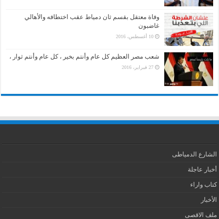
وفاة معتقل بقسم ثان دمياط عقب اختطافه والأهالي
غاضبون
10 أغسطس، 2016
شعب مصر العظيم كل عام وأنتم بخير ، كل عام وأنتم ثوار ،
27 فبراير، 2016
الشارع الدمياطى
أخبار عاجلة
كتاب واراء
الأخبار
ملف الاقصى