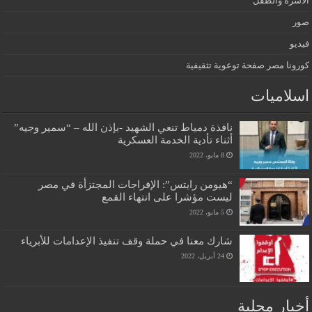
الأسرة والطفل
صور
فيديو
كورونا مصر صفحة توعوية تثقيفية
اسلاميات
نافذة دمياط تنعي الشهيد -بإذن الله – “سمير وجيه”
أثناء تأدية الخدمة العسكرية
8 مايو، 2022
“هيومن رايتس”: الإفراجات المجتزأة في مصر
ليست مؤشرا على انتهاء القمع
5 مايو، 2022
شارك معنا في حملة وقف تنفيذ الإعدامات للأبرياء
24 أبريل، 2022
أخبار محلية