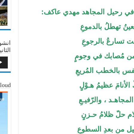
ي في رحيل المجاهد مهدي عاكف:
ينُ تهطلُ بالدموعِ
ـت تسارعُ بالرجوعِ
انشو
الثاني
من مُصابك في وجومٍ
فس بالخطب المُريعِ
الأنامَ عظيمُ هـوْلٍ
loud
لمجاهـد ، والرّفيـعِ
ام حلّ ظلامُ حـزنٍ
ليل من بعدِ السطوعِ