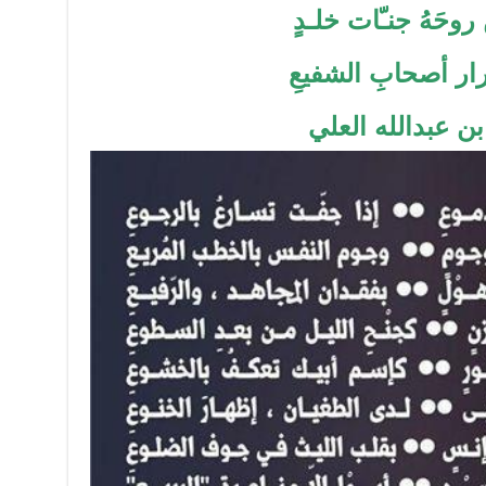
وحَهُ جنـّات خلـدٍ
رار أصحابِ الشفيعِ
ن عبدالله العلي