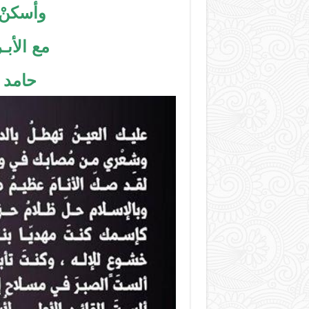
وأسكنْ ر
مع الأبـ
حامد ب