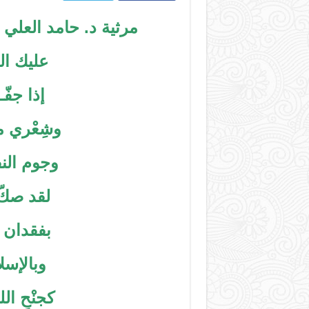
مرثية د. حامد العل
عليك الع
إذا جفّ
وشِعْري 
وجوم الن
لقد صكّ 
بفقدان ا
وبالإسل
كجنْحِ ال