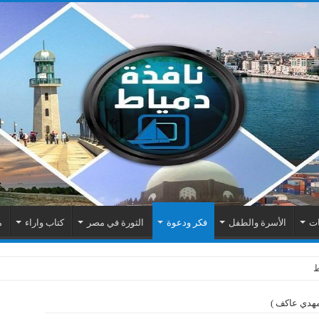
ات
الأسرة والطفل
فكر ودعوة
الثورة في مصر
كتاب واراء
م
اك الكهربائية بمنطقة المطرى
مهدي عاكف )