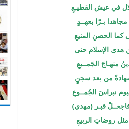
ال في عيش القطيـعِ
اهدا بـرّا بعهــدٍ
ى كما الحصنِ المنيعِ
 هدى الإسلام حتى
نُ منهـاجَ الجَمــيعِ
هادةً من بعد سجنٍ
وم نبراسَ الجُمــوعِ
 فاجعــلْ قبـر (مهدي)
ثل روضاتِ الربيعِ