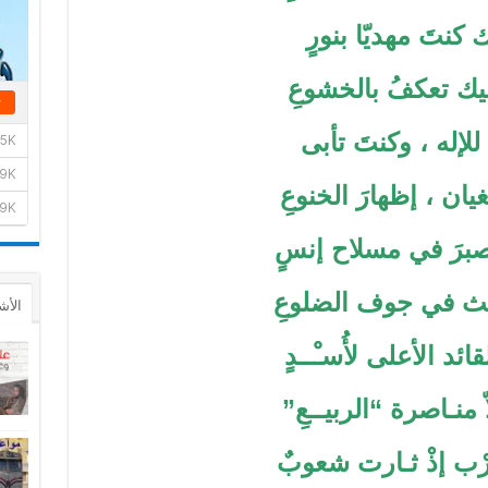
كنتَ مهديّا بنورٍ
يك تعكفُ بالخشوعِ
لإله ، وكنتَ تأبى
ان ، إظهارَ الخنوعِ
صبرَ في مسلاح إنسٍ
يث في جوف الضلوعِ
الأش
ائد الأعلى لأُسـْــدٍ
لاّ منـاصرة “الربيــعِ”
رْب إذْ ثـارت شعوبٌ