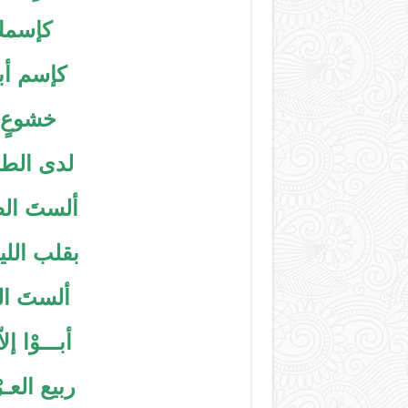
كإسمك 
كإسم أب
خشوعٍ ل
لدى الطغي
ألستَ ال
بقلب الل
ألستَ الق
أبـــوْا إ
ربيع العـ