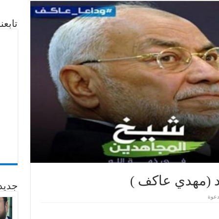
تابع
د (مهدي عاكف )
جديد
دعوة