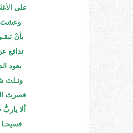
على الأغل
وعشتَ مج
بأنْ تبقـ
تدافع عن
يعود الدي
ونـلتَ ش
فصرتَ الي
ألا ياربُّ
فسيحـا م