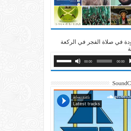
دة في صلاة الفجر في الركعة
ة
00:00
00:00
SoundC