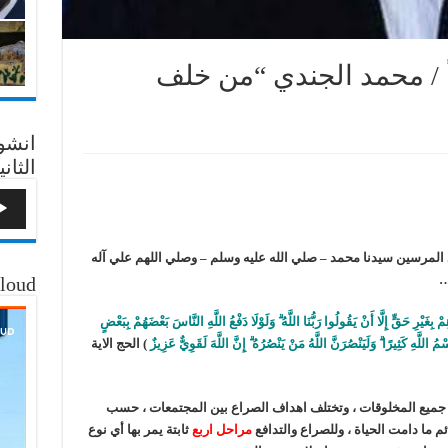
أ / محمد الجندي “من خلف
انشو
الثاني
 المرسين سيدنا محمد – صلي الله عليه وسلم – وصلي اللهم علي آله
…
loud
بِغَيْرِ حَقٍّ إِلَّا أَنْ يَقُولُوا رَبُّنَا اللَّهُ ۗ وَلَوْلَا دَفْعُ اللَّهِ النَّاسَ بَعْضَهُمْ بِبَعْضٍ
للَّهِ كَثِيرًا ۗ وَلَيَنْصُرَنَّ اللَّهُ مَنْ يَنْصُرُهُ ۗ إِنَّ اللَّهَ لَقَوِيٌّ عَزِيزٌ
) الحج الاية
 جميع المخلوقات ، وتختلف اهداف الصراع بين المجتمعات ، حسب
ئم ما دامت الحياة ، وللصراع والتدافع
مراحل اربع
ثابتة يمر بها أي نوع