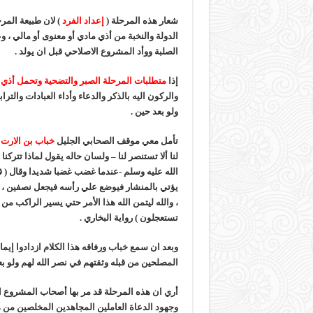
شعار هذه المرحلة (
إعداد الفرد
) لان طبيعة المر
الدولة والنخبة من أذي مادي أو معنوى أو مالي ، 
الصلبة ووأد المشروع الاصلاحي قبل ان يولد .
إذا
متطلبات المرحلة الصبر والتضحية وتحمل أذي 
والركون اليه بالذكر والدعاء وأداء العبادات والتر
ولو بعد حين .
تأمل معي موقف الصحابي الجليل
خباب بن الارت
ع
لنا ألا تستنصر لنا – ولسان حاله يقول لماذا تترك
الله عليه وسلم -عندما غضب غضبا شديدا وقال ( ق
يؤتي بالمنشار فيوضع علي رأسه فيجعل نصفين ، 
، والله ليتمن الله هذا الأمر حتي يسير الراكب م
تستعجلون ) رواية البخاري .
وبعد ان سمع خباب ورفاقه هذا الكلام ازدادوا إيم
المصلحين من قبله وثقتهم في نصر الله لهم ولو بع
وجهود الدعاة العاملين المجاهدين المخلصين من هذ