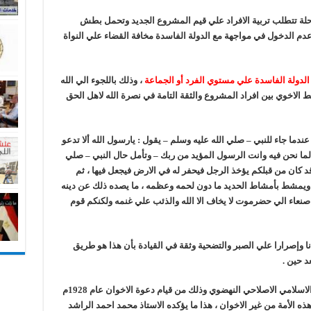
حلة تتطلب تربية الافراد علي قيم المشروع الجديد وتحمل بطش
وعدم الدخول في مواجهة مع الدولة الفاسدة مخافة القضاء علي النواة
الدولة الفاسدة علي مستوي الفرد أو الجماعة
، وذلك باللجوء الي الله
ابط الاخوي بين افراد المشروع والثقة التامة في نصرة الله لاهل الحق
ندما جاء للنبي – صلي الله عليه وسلم – يقول : يارسول الله ألا تدعو
نا لما نحن فيه وانت الرسول المؤيد من ربك – وتأمل حال النبي – صلي
د كان من قبلكم يؤخذ الرجل فيحفر له في الارض فيجعل فيها ، ثم
ويمشط بأمشاط الحديد ما دون لحمه وعظمه ، ما يصده ذلك عن دينه
ن صنعاء الي حضرموت لا يخاف الا الله والذئب علي غنمه ولكنكم قوم
انا وإصرارا علي الصبر والتضحية وثقة في القيادة بأن هذا هو طريق
د حين .
أري ان هذه المرحلة قد مر بها أصحاب المشروع الاسلامي الاصلاحي النهضوي وذلك من قيام دعوة الاخوان عام 1928م
ه الأمة من غير الاخوان ، هذا ما يؤكده الاستاذ محمد احمد الراشد