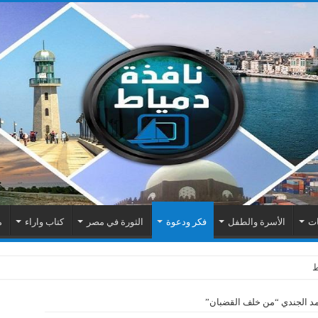
ات
الأسرة والطفل
فكر ودعوة
الثورة في مصر
كتاب واراء
م
حمد الجندي “من خلف القضبان”