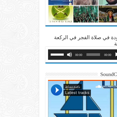
دة في صلاة الفجر في الركعة
ة
00:00
00:00
SoundC