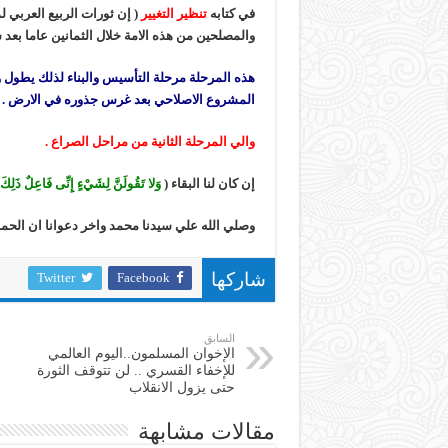
في كتابه
تنظير التغيير
( إن ثورات الربيع العربي لم
والمصلحين من هذه الامة خلال الثمانين عاما بعد سقوط ال
هذه المرحلة مرحلة التأسيس والبناء لذلك يطول 
المشروع الاصلاحي بعد غرس جذوره في الارض .
والي المرحلة الثانية من مراحل الصراع .
إن كان لنا البقاء (
وَلا تَقُولَنَّ لِشَيْءٍ إِنِّى فَاعِلٌ ذَلِكَ 
وصلي الله علي سيدنا محمد واخر دعوانا ان الحمد 
Twitter
Facebook
شاركها
السابق
الإخوان المسلمون..اليوم العالمي
للإخفاء القسري .. لن تتوقف الثورة
حتى يزول الانقلاب
مقالات مشابهة