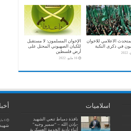
متحدث الاعلامي للاخوان
الإخوان المسلمون: لا مستقبل
ون في ذكرى النكبة
للكيان الصهيوني المحتل على
أرض فلسطين
16 مايو، 2022
اسلاميات
أخبا
نافذة دمياط تنعي الشهيد
6 مارس، 2023
-بإذن الله – “سمير وجيه”
شهيد 
أثناء تأدية الخدمة العسكرية