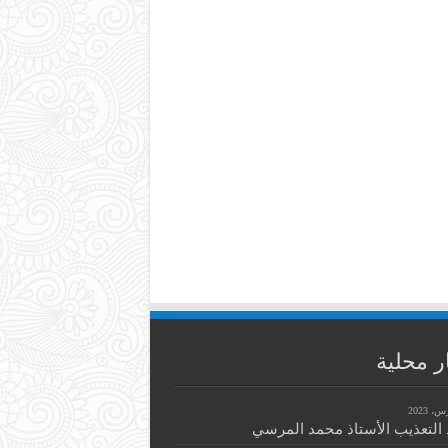
ر محلية
التعذيب الأستاذ محمد المرسي