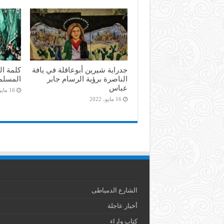
جدراية شيرين أبوعاقلة في يافة
كلمة ال
الناصرة برؤية الرسام جابر
المسلم
عباس
16 مايو، 2022
16 مايو، 2022
الشارع الدمياطى
أخبار عاجلة
كتاب واراء