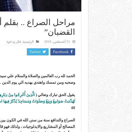
مراحل الصراع .. بقلم 
القضبان”
31 أغسطس، 2016
الرئيسية
,
فكر ودعوة
Twitter
Facebook
الحمد لله رب العالمين والصلاة والسلام علي سيد
وصحبه ومن تمسك واهتدي بهديه الي يوم الدين 
يقول الحق تبارك وتعالي (
الَّذِينَ أُخْرِجُوا مِنْ دِيَارِهِمْ 
لَهُدِّمَتْ صَوَامِعُ وَبِيَعٌ وَصَلَوَاتٌ وَمَسَاجِدُ يُذْكَرُ فِيهَا اسْمُ ا
40
الصراع والتدافع سنة من سنن الله في الكون بين
المصالح أو المشاريع والايدلوجيات ، ولذلك فهو قا