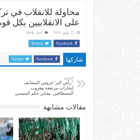
محاولة للانقلاب في ترك
على الانقلابيين بكل قوة
15 يوليو، 2016
أخبار عاجلة
Twitter
Facebook
Twitter
Facebook
شاركها
السابق
“رأس البر”عروس المصايف
إيجارات مرتفعة وهروب
المصطافين..بشاير حكم السيسي
مقالات مشابهة