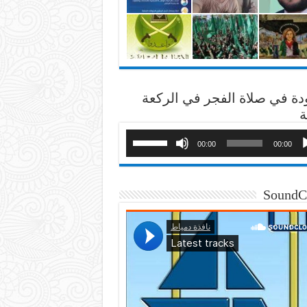
دة في صلاة الفجر في الركعة
ة
00:00
00:00
SoundC