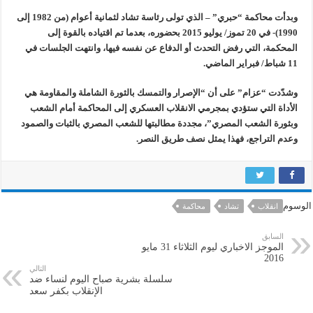
وبدأت محاكمة “حبري” – الذي تولى رئاسة تشاد لثمانية أعوام (من 1982 إلى
1990)- في 20 تموز/ يوليو 2015 بحضوره، بعدما تم اقتياده بالقوة إلى
المحكمة، التي رفض التحدث أو الدفاع عن نفسه فيها، وانتهت الجلسات في
11 شباط/ فبراير الماضي.
وشدّدت “عزام” على أن “الإصرار والتمسك بالثورة الشاملة والمقاومة هي
الأداة التي ستؤدي بمجرمي الانقلاب العسكري إلى المحاكمة أمام الشعب
وبثورة الشعب المصري”، مجددة مطالبتها للشعب المصري بالثبات والصمود
وعدم التراجع، فهذا يمثل نصف طريق النصر.
الوسوم
انقلاب
تشاد
محاكمة
السابق
الموجز الاخباري ليوم الثلاثاء 31 مايو
2016
التالي
سلسلة بشرية صباح اليوم لنساء ضد
الإنقلاب بكفر سعد