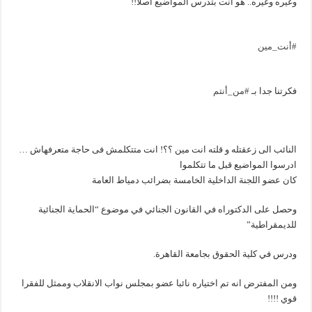
وغيره وغيره.. هو انت بتدرس المواضيع اصلا!!
#
أنت_مين
فكرتنا جدا بـ
#
من_أنتم
النائب الى زعقتله و قلته انت مين ؟؟! انت متتكلمش فى حاجة متعرفهاش …
ادرسوا المواضيع قبل ما تتكلموا
كان عضو اللجنة الداخلية الخامسة بضرائب دمياط العامة
وحصل على الدكتوراه في القانون الجنائي في موضوع “الحماية الجنائية
للديمقراطية”
ودرس في كلية الحقوق بجامعة القاهرة.
ومن المفترض انه تم اختياره نائبا عضو بمجلس نواب الانقلاب وممثل للفقرا
قوي !!!!