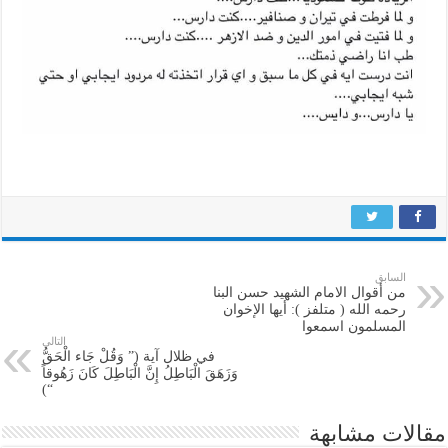
السابق
من أقوال الامام الشهيد حسن البنا
رحمه الله ( متلفز ): أيها الإخوان
المسلمون اسمعوا
التالي
في ظلال آية (” وَقُلْ جَاء الْحَقُّ
وَزَهَقَ الْبَاطِلُ إِنَّ الْبَاطِلَ كَانَ زَهُوقاً
“)
مقالات مشابهة