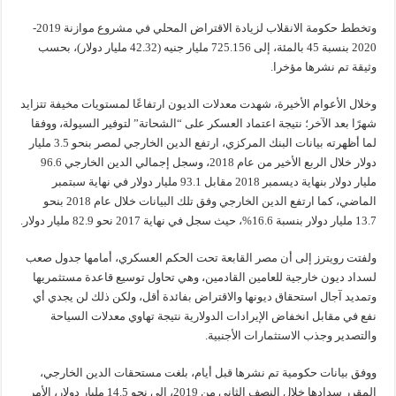
وتخطط حكومة الانقلاب لزيادة الاقتراض المحلي في مشروع موازنة 2019-
2020 بنسبة 45 بالمئة، إلى 725.156 مليار جنيه (42.32 مليار دولار)، بحسب
وثيقة تم نشرها مؤخرا.
وخلال الأعوام الأخيرة، شهدت معدلات الديون ارتفاعًا لمستويات مخيفة تتزايد
شهرًا بعد الآخر؛ نتيجة اعتماد العسكر على “الشحاتة” لتوفير السيولة، ووفقا
لما أظهرته بيانات البنك المركزي، ارتفع الدين الخارجي لمصر بنحو 3.5 مليار
دولار خلال الربع الأخير من عام 2018، وسجل إجمالي الدين الخارجي 96.6
مليار دولار بنهاية ديسمبر 2018 مقابل 93.1 مليار دولار في نهاية سبتمبر
الماضي، كما ارتفع الدين الخارجي وفق تلك البيانات خلال عام 2018 بنحو
13.7 مليار دولار بنسبة 16.6%، حيث سجل في نهاية 2017 نحو 82.9 مليار دولار.
ولفتت رويترز إلى أن مصر القابعة تحت الحكم العسكري، أمامها جدول صعب
لسداد ديون خارجية للعامين القادمين، وهي تحاول توسيع قاعدة مستثمريها
وتمديد آجال استحقاق ديونها والاقتراض بفائدة أقل، ولكن ذلك لن يجدي أي
نفع في مقابل انخفاض الإيرادات الدولارية نتيجة تهاوي معدلات السياحة
والتصدير وجذب الاستثمارات الأجنبية.
ووفق بيانات حكومية تم نشرها قبل أيام، بلغت مستحقات الدين الخارجي،
المقرر سدادها خلال النصف الثاني من 2019، إلى نحو 14.5 مليار دولار، الأمر