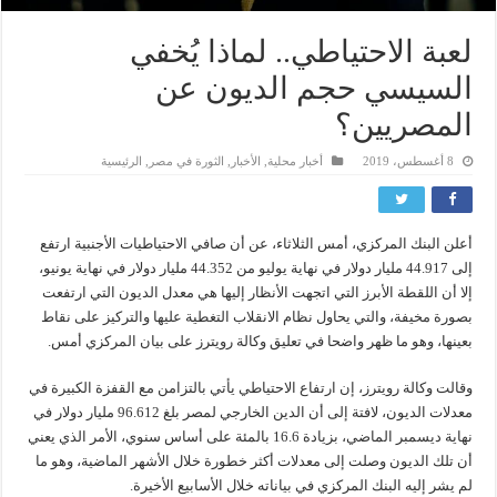
لعبة الاحتياطي.. لماذا يُخفي
السيسي حجم الديون عن
المصريين؟
8 أغسطس، 2019
أخبار محلية
,
الأخبار
,
الثورة في مصر
,
الرئيسية
أعلن البنك المركزي، أمس الثلاثاء، عن أن صافي الاحتياطيات الأجنبية ارتفع
إلى 44.917 مليار دولار في نهاية يوليو من 44.352 مليار دولار في نهاية يونيو،
إلا أن اللقطة الأبرز التي اتجهت الأنظار إليها هي معدل الديون التي ارتفعت
بصورة مخيفة، والتي يحاول نظام الانقلاب التغطية عليها والتركيز على نقاط
بعينها، وهو ما ظهر واضحا في تعليق وكالة رويترز على بيان المركزي أمس.
وقالت وكالة رويترز، إن ارتفاع الاحتياطي يأتي بالتزامن مع القفزة الكبيرة في
معدلات الديون، لافتة إلى أن الدين الخارجي لمصر بلغ 96.612 مليار دولار في
نهاية ديسمبر الماضي، بزيادة 16.6 بالمئة على أساس سنوي، الأمر الذي يعني
أن تلك الديون وصلت إلى معدلات أكثر خطورة خلال الأشهر الماضية، وهو ما
لم يشر إليه البنك المركزي في بياناته خلال الأسابيع الأخيرة.