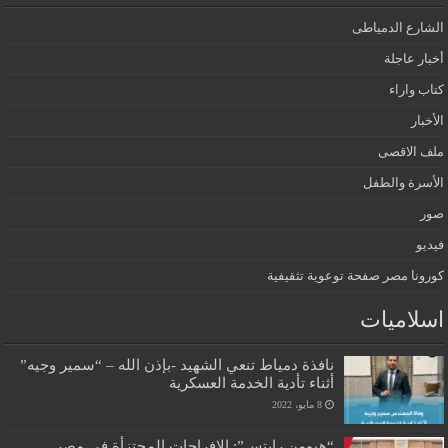
الشارع الدمياطى
أخبار عاجلة
كتاب واراء
الأخبار
ملف الاقصى
الأسرة والطفل
صور
فيديو
كورونا مصر صفحة توعوية تثقيفية
اسلاميات
نافذة دمياط تنعي الشهيد -بإذن الله – “سمير وجيه”
أثناء تأدية الخدمة العسكرية
8 مايو، 2022
“هيومن رايتس”: الإفراجات المجتزأة في مصر