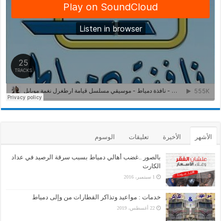
الأشهر
الأخيرة
تعليقات
الوسوم
بالصور ..غضب أهالي دمياط بسبب سرقة الرصيد في عداد
الكارت
1 سبتمبر، 2016
خدمات : مواعيد وتذاكر القطارات من وإلى دمياط
22 أغسطس، 2019