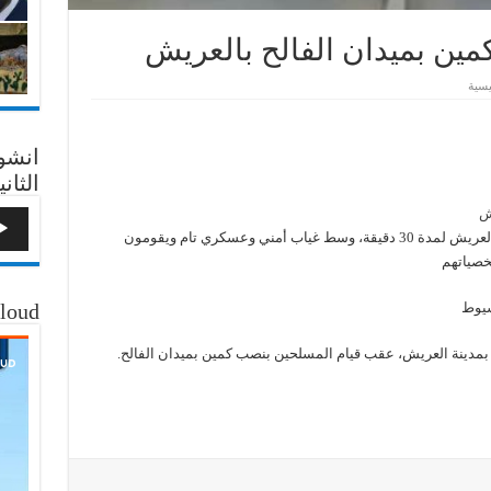
ين بميدان الفالح بالعريش
يسية
انشو
الثاني
ش
مسلحون ينصبون كمين بميدان الفالح في مدينة العريش لمدة 30 دقيقة، وسط غياب أمني وعسكري تام ويقومون
خصياتهم
loud
سيوط
بمدينة العريش، عقب قيام المسلحين بنصب كمين بميدان الفالح.