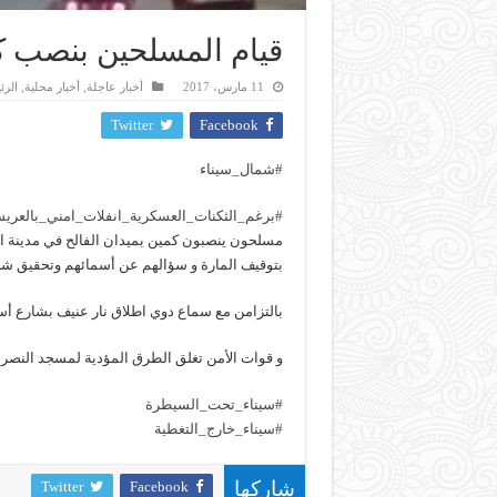
قيام المسلحين بنصب كم
11 مارس، 2017
أخبار عاجلة
,
أخبار محلية
,
الرئ
Twitter
Facebook
#شمال_سيناء
#برغم_الثكنات_العسكرية_انفلات_امني_بالعري
بتوقيف المارة و سؤالهم عن أسمائهم وتحقيق ش
بالتزامن مع سماع دوي اطلاق نار عنيف بشارع أ
و قوات الأمن تغلق الطرق المؤدية لمسجد النصر 
#سيناء_تحت_السيطرة
#سيناء_خارج_التغطية
Twitter
Facebook
شاركها