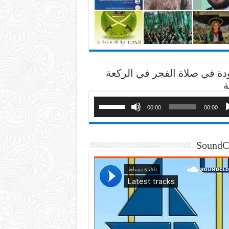
دة في صلاة الفجر في الركعة
ة
00:00
00:00
SoundC