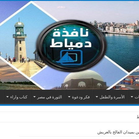
ات
الأسرة والطفل
فكر ودعوة
الثورة في مصر
كتاب واراء
م
 بميدان الفالح بالعريش