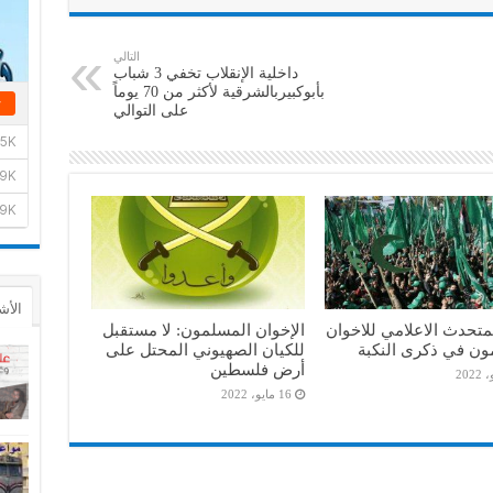
التالي
داخلية الإنقلاب تخفي 3 شباب
بأبوكبيربالشرقية لأكثر من 70 يوماً
على التوالي
الأش
متحدث الاعلامي للاخوان
الإخوان المسلمون: لا مستقبل
ون في ذكرى النكبة
للكيان الصهيوني المحتل على
أرض فلسطين
16 مايو، 2022