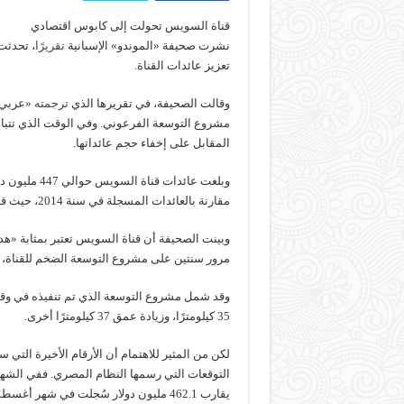
قناة السويس تحولت إلى كابوس اقتصادي
نشرت صحيفة «الموندو» الإسبانية
تقريرًا
، تحدثت
تعزيز عائدات القناة.
وقالت الصحيفة، في تقريرها الذي
ترجمته
مشروع التوسعة الفرعوني. وفي الوقت الذي تتباهى
المقابل على إخفاء حجم عائداتها.
وبلغت عائدات
مقارنة بالعائدات المسجلة في سنة 2014، حيث قدرت بما يناهز 510 ملايين دولار.
وبينت الصحيفة أن قناة السويس تعتبر بمثابة «هدي
مرور سنتين على مشروع التوسعة الضخم للقناة، لا
35 كيلومترًا، وزيادة عمق 37 كيلومترًا أخرى.
لكن من المثير للاهتمام أن الأرقام الأخيرة التي
يقارب 462.1 مليون دولار سُجلت في شهر أغسطس (آب) 2015، وما يناهز 510 ملايين دولار في الشهر ذاته سنة 2014.