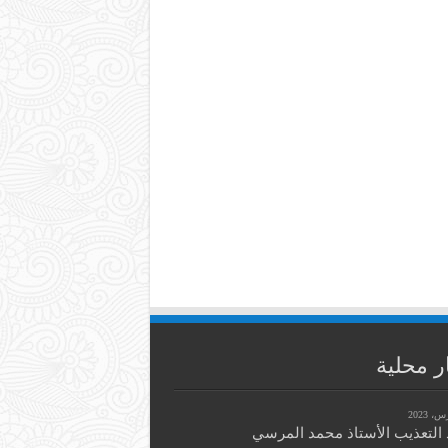
ر محلية
التعذيب الأستاذ محمد المرسي