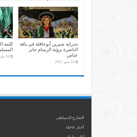
جدراية شيرين أبوعاقلة في يافة
كلمة ال
الناصرة برؤية الرسام جابر
المسلم
عباس
16 مايو، 2022
16 مايو، 2022
الشارع الدمياطى
أخبار عاجلة
كتاب واراء