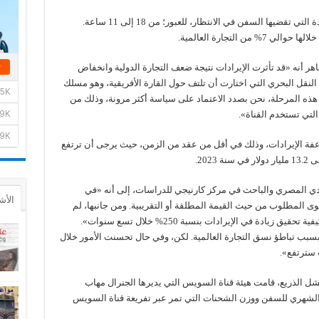
والهدف من هذا المشروع يتمثل في الحد من المدة التي تقضيها السفن في الانتظار، للعبور؛ من 18 إلى 11 ساعة.
 التجارة العالمية.
هر أنه «قد تأثرت الإيرادات نتيجة ضعف التجارة الدولية وانخفاض
لنقل البحري التي اختارت أن تلتف حول القارة الأفريقية، وهو مسلك
 هذه المرحلة، نحن بصدد الاعتماد على سياسة أكثر مرونة، وذلك من
تي تستخدم القناة».
عفة الإيرادات، وذلك في أقل من عقد من الزمن، حيث يرجى أن ترتفع
ادي المصري والباحث في مركز كارنيجي للدراسات، إلى أنه «في
الأش
وى المطلوب من حيث القيمة المطلقة أو التقريبية. ومن جانبها، لم
تبادر الحكومة على الإطلاق بتقديم توضيح بشأن كيفية تحقيق زيادة في الإيرادات بنسبة 250% خلال تسع سنوات».
بسبب تباطؤ نسق التجارة العالمية. لكن، وفي حال تحسنت الأمور خلال
 سترتفع».
شل الذريع، قامت هيئة قناة السويس التي يديرها الجنرال مهاب
 الشهري للسفن ووزن الشحنات التي تمر عبر تفريعة قناة السويس