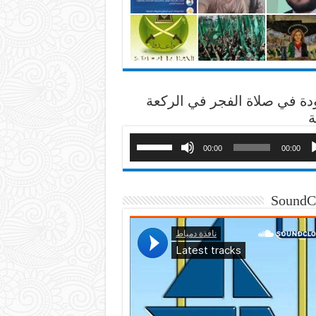
دة في صلاة الفجر في الركعة
ة
00:00
00:00
SoundC