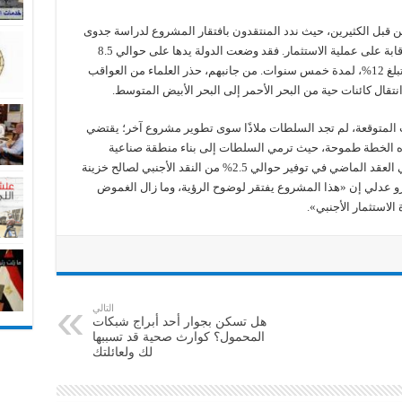
من قبل الكثيرين، حيث ندد المنتقدون بافتقار المشروع لدراسة جدوى
قبل إنشاء هذه التفريعة، في حين طالبوا بفرض رقابة على عملية الاستثمار. فقد وضعت الدولة يدها على حوالي 8.5
مليارات دولار من خلال سندات ذات فائدة سنوية تبلغ 12%، لمدة خمس سنوات. من جانبهم، حذر العلماء من العواقب
نتقال كائنات حية من البحر الأحمر إلى البحر الأبيض المتوسط.
 المتوقعة، لم تجد السلطات ملاذًا سوى تطوير مشروع آخر؛ يقتضي
هذه الخطة طموحة، حيث ترمي السلطات إلى بناء منطقة صناعية
ولوجستية على طول ضفة القناة التي ساهمت في العقد الماضي في توفير حوالي 2.5% من النقد الأجنبي لصالح خزينة
مرو عدلي إن «هذا المشروع يفتقر لوضوح الرؤية، وما زال الغموض
لاستثمار الأجنبي».
التالي
هل تسكن بجوار أحد أبراج شبكات
المحمول؟ كوارث صحية قد تسببها
لك ولعائلتك