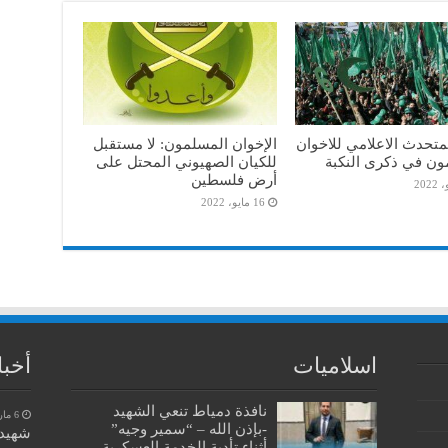
متحدث الاعلامي للاخوان
الإخوان المسلمون: لا مستقبل
ون في ذكرى النكبة
للكيان الصهيوني المحتل على
أرض فلسطين
16 مايو، 2022
اسلاميات
أخبا
نافذة دمياط تنعي الشهيد
6 مارس، 2023
-بإذن الله – “سمير وجيه”
شهيد 
أثناء تأدية الخدمة العسكرية