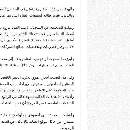
وبالتالي، تعزيز طاقة استيعاب القناة التي يمر من خلالها حوالي 7% من
ونقلت الصحيفة عن المتحدثة باسم القناة مروة ما
أسعار النفط». وأردفت: «هناك الكثير من شركات ا
أطول بكثير مقارنة بالمسالك البحرية الأخرى. في
خلال توفير خصومات وتخفيضات لصالح الشركات ال
وأبرزت الصحيفة أن توسيع القناة يهدف إلى مضا
العائدات من 5.3 مليارات دولار خلال سنة 2014، إلى 13.2 مليار دولار في سنة 2023.
وفي هذا الصدد، أشار عمرو عدلي، الخبير الاقتص
السنتين الماضيتين، لم ترتق الإيرادات إلى المست
وأضاف: «العائدات الحالية تشهد حالة من الركود 
السنوات القادمة، فمن المرجح أن نسبة العائدات
وأشارت الصحيفة إلى أنه، وفي محاولة لإخفاء الف
مميش، من خلال موقع القناة، بالإعلان عن العدد
الجديدة.