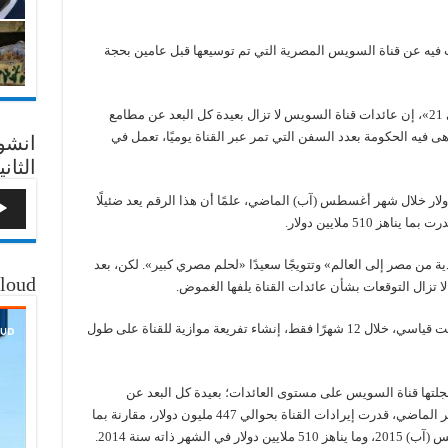
 فيه عن قناة السويس المصرية التي تم توسيعها قبل عامين بحجة
«عربي 21»، إن عائدات قناة السويس لا تزال بعيدة كل البعد عن مطامع
 فيه الحكومة بعدد السفن التي تمر عبر القناة يوميًا، تعمل في
انشو
الثاني
 قناة السويس حوالي 447 مليون دولار خلال شهر أغسطس (آب) الماضي، علمًا أن هذا الرقم يعد ضئيلًا
ة من مصر إلى العالم» وتتويجًا سعيدًا «لحلم مصري كبير». لكن، بعد
loud
 تزال التوقعات بشأن عائدات القناة يلفها الغموض.
وقد شمل مشروع التوسعة الذي تم تنفيذه في وقت قياسي، خلال 12 شهرًا فقط، إنشاء تفريعة موازية للقناة على طول
 سجلتها قناة السويس على مستوى العائدات؛ بعيدة كل البعد عن
التوقعات التي رسمها النظام المصري. ففي الشهر الماضي، قدرت إيرادات القناة بحوالي 447 مليون دولار، مقارنة بما