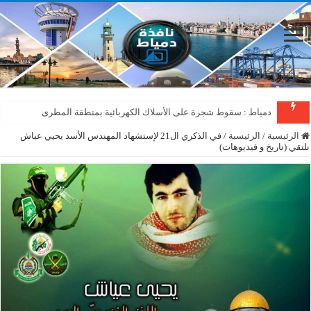
دمياط : سقوط شجرة على الأسلاك الكهربائية بمنطقة المطرى
الرئيسية
/
الرئيسية
/
في الذكري ال21 لإستشهاد المهندس الأسد يحيي عياش
نلتقي (تاريخ و فيديوهات)