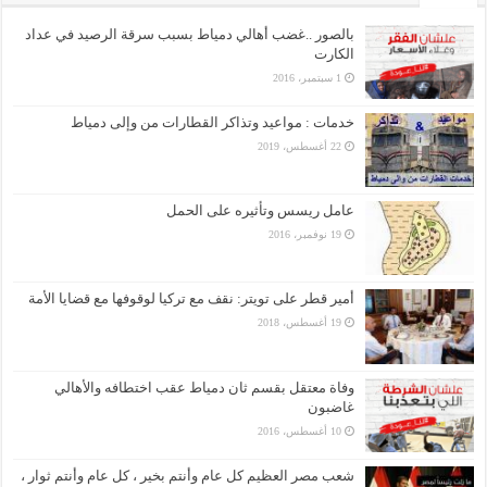
بالصور ..غضب أهالي دمياط بسبب سرقة الرصيد في عداد
الكارت
1 سبتمبر، 2016
خدمات : مواعيد وتذاكر القطارات من وإلى دمياط
22 أغسطس، 2019
عامل ريسس وتأثيره على الحمل
19 نوفمبر، 2016
أمير قطر على تويتر: نقف مع تركيا لوقوفها مع قضايا الأمة
19 أغسطس، 2018
وفاة معتقل بقسم ثان دمياط عقب اختطافه والأهالي
غاضبون
10 أغسطس، 2016
شعب مصر العظيم كل عام وأنتم بخير ، كل عام وأنتم ثوار ،