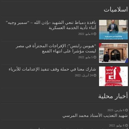
اسلاميات
نافذة دمياط تنعي الشهيد -بإذن الله – “سمير وجيه”
أثناء تأدية الخدمة العسكرية
8 مايو، 2022
“هيومن رايتس”: الإفراجات المجتزأة في مصر
ليست مؤشرا على انتهاء القمع
5 مايو، 2022
شارك معنا في حملة وقف تنفيذ الإعدامات للأبرياء
24 أبريل، 2022
أخبار محلية
6 مارس، 2023
شهيد التعذيب الأستاذ محمد المرسي
6 يوليو، 2022