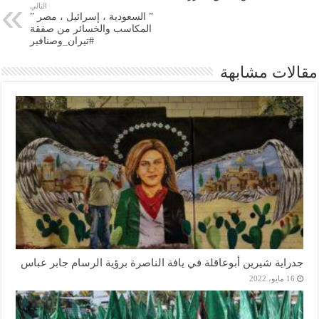
التالي
” السعودية ، إسرائيل ، مصر ”
المكاسب والخسائر من صفقة
#تيران_وصنافير
مقالات مشابهة
جدراية شيرين أبوعاقلة في يافة الناصرة برؤية الرسام جابر عباس
16 مايو، 2022