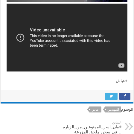
#عياش
الوسوم
المهندس
عياش
السابق
#بيان_اسر_الممنوعين_من_الزياره
…فى سجن ملحق المزرعة