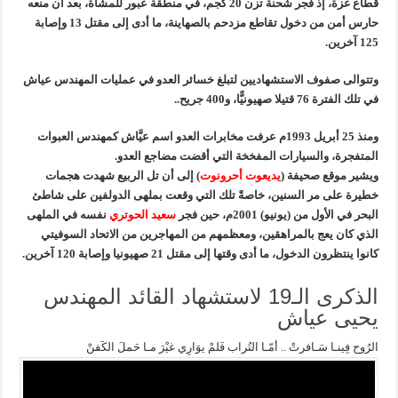
قطاع غزة، إذ فجر شحنة تزن 20 كجم، في منطقة عبور للمشاة، بعد أن منعه
حارس أمن من دخول تقاطع مزدحم بالصهاينة، ما أدى إلى مقتل 13 وإصابة
125 آخرين.
وتتوالى صفوف الاستشهاديين لتبلغ خسائر العدو في عمليات المهندس عياش
في تلك الفترة 76 قتيلا صهيونيًّا، و400 جريح..
ومنذ 25 أبريل 1993م عرفت مخابرات العدو اسم عيَّاش كمهندس العبوات
المتفجرة، والسيارات المفخخة التي أقضت مضاجع العدو.
ويشير موقع صحيفة (
يديعوت أحرونوت
) إلى أن تل الربيع شهدت هجمات
خطيرة على مر السنين، خاصةً تلك التي وقعت بملهى الدولفين على شاطئ
البحر في الأول من (يونيو) 2001م، حين فجر
سعيد الحوتري
نفسه في الملهى
الذي كان يعج بالمراهقين، ومعظمهم من المهاجرين من الاتحاد السوفيتي
كانوا ينتظرون الدخول، ما أدى وقتها إلى مقتل 21 صهيونيا وإصابة 120 آخرين.
الذكرى الـ19 لاستشهاد القائد المهندس
يحيى عياش
الرُوح فِينـا سَـافرتْ .. أمّـا التُراب فَلمْ يوَارِي غيْرَ مـا حَملَ الكَفنْ