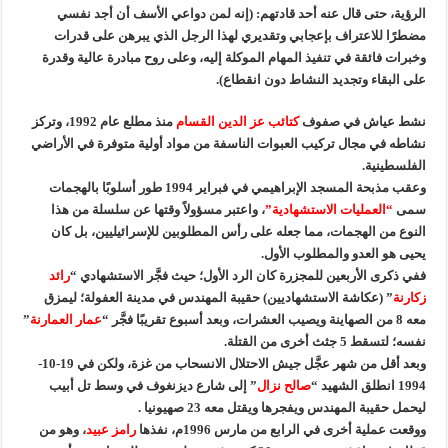
الرؤية، حتى قال عنه أحد قادتهم: (إنه لمن دواعي الأسف أن أجد نفسي
مضطرًا للاعتراف بإعجابي وتقديري لهذا الرجل الذي يبرهن على قدرات
وخبرات فائقة في تنفيذ المهام الموكلة إليه، وعلى روح مبادرة عالية وقدرة
على البقاء وتجديد النشاط دون انقطاع).
نشط عياش في صفوف
كتائب عز الدين القسام
منذ مطلع عام 1992، وتركز
نشاطه في مجال تركيب العبوات الناسفة من مواد أولية متوفرة في الأراضي
الفلسطينية.
وعقب مذبحة المسجد الإبراهيمي في فبراير 1994 طور أسلوبًا بالهجمات
سمى
“العمليات الاستشهادية”
، واعتبر مسؤولاً وقتها عن سلسلة من هذا
النوع من الهجمات، مما جعله على رأس المطلوبين للإسرائيليين، بل كان
يحيى هو العدو والمطلوب الأول.
ففي ذكرى الأربعين للمجزرة كان الرد الأول؛ حيث فجَّر الاستشهادي “
رائد
زكارنة
” (عكاشة الاستشهاديين) حقيبة المهندس في مدينة العفولة؛ ليمزق
معه 8 من الصهاينة ويصيب العشرات، وبعد أسبوع تقريبًا فجَّر “
عمار العمارنة
”
نفسه؛ لتسقط 5 جثث أخرى من القتلة.
وبعد أقل من شهر عجَّل جيش الاحتلال الانسحاب من غزة، ولكن في 19-10-
1994 انطلق الشهيد “
صالح نزال
” إلى شارع ديزنغوف في وسط تل أبيب
ليحمل حقيبة المهندس ويفجرها ويقتل معه 23 صهيونيا .
ووقعت عملية أخرى في الرابع من مارس 1996م، نفذها
رامز عبيد
، وهو من