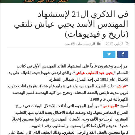
في الذكري ال21 لإستشهاد
المهندس الأسد يحيي عياش نلتقي
(تاريخ و فيديوهات)
5 يناير، 2017
الرئيسية
,
ملف الاقصى
مر إحدى وعشرون عاماً على استشهاد القائد المهندس الأول في كتائب
القسام “
يحيى عبد اللطيف عياش
“، والذي ارتقى شهيدا نتيجة اغتياله على يد
الاحتلال عام 1995 في إحد المنازل شمالي القطاع.
“
عياش
” ذلك الشهيد المهندس، ولد في 6 مايو عام 1966، بقرية رافات جنوب
غربي مدينة نابلس بالضفة المحتلة، وتخرج من كلية الهندسة قسم الهندسة
الكهربائية في عام 1988.
أصبح “
المهندس
” من أبرز الوجوه التي أذاقت الاحتلال الويلات في تاريخ
الصراع المعاصر معها.. وقد وصفته قيادة الاحتلال بعدة القاب منها(الثعلب،
العبقري، الرجل ذو الألف وجه، الأستاذ، المهندس)، فهم كانوا معجبين إعجابًا
شديدًا بعدوهم الأول كما كانوا يصفوه، والمطلوب رقم 1 لديهم.
كانوا معجبين بالعقل الفذ والرجل العبقري، وذلك الطيف الذى كان عصيًا على