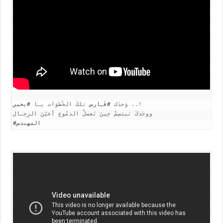
..!
وَحدَك
#
فَـارس
تلكَ الخُطوَات يـا
#
يحيي
ووحَدكَ تبتسِمْ حِينَ تَغسلْ الدمُوع أعيُنَ الرِجـال
المهندس
#