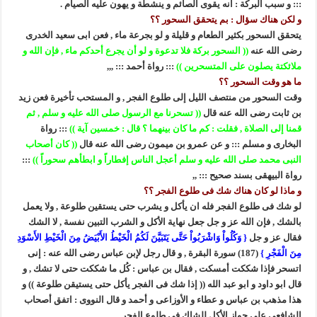
::: و سبب البركة : انه يقوى الصائم و ينشطة و يهون عليه الصيام .
و لكن هناك سؤال : بم يتحقق السحور ؟؟
يتحقق السحور بكثير الطعام و قليلة و لو بجرعة ماء , فعن ابى سعيد الخدرى
رضى الله عنه
(( السحور بركة فلا تدعوة و لو أن يجرع أحدكم ماء , فإن الله و
ملائكتة يصلون على المتسحرين ))
::: رواة أحمد ::: ,,,
ما هو وقت السحور ؟؟
وقت السحور من منتصف الليل إلى طلوع الفجر , و المستحب تأخيرة فعن زيد
بن ثابت رضى الله عنه قال
(( تسحرنا مع الرسول صلى الله عليه و سلم , ثم
قمنا إلى الصلاة , فقلت : كم ما كان بينهما ؟ قال : خمسين آية ))
::: رواة
البخارى و مسلم ::: و عن عمرو بن ميمون رضى الله عنه قال
(( كان أصحاب
النبى محمد صلى الله عليه و سلم أعجل الناس إفطاراً و ابطأهم سحوراً ))
:::
رواة البيهقى بسند صحيح ::: ,,
و ماذا لو كان هناك شك فى طلوع الفجر ؟؟
لو شك فى طلوع الفجر فله ان يأكل و يشرب حتى يستقين طلوعة , ولا يعمل
بالشك , فإن الله عز و جل جعل نهاية الأكل و الشرب التبين نفسة , لا الشك
فقال عز و جل
{ وَكُلُواْ وَاشْرَبُواْ حَتَّى يَتَبَيَّنَ لَكُمُ الْخَيْطُ الأَبْيَضُ مِنَ الْخَيْطِ الأَسْوَدِ
مِنَ الْفَجْرِ }
(187) سورة البقرة , و قال رجل لإبن عباس رضى الله عنه : إنى
اتسحر فإذا شككت أمسكت , فقال بن عباس : كُل ما شككت حتى لا تشك , و
قال ابو داود و ابو عبد الله (( إذا شك فى الفجر يأكل حتى يستيقن طلوعة )) و
هذا مذهب بن عباس و عطاء و الأوزاعى و أحمد و قال النووى : اتفق أصحاب
الشافعى على جواز الأكل للشاك فى طلوع الفجر .