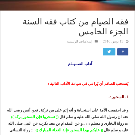
فقه الصيام من كتاب فقه السنة
الجزء الخامس
15 يونيو، 2016
إسلاميات
,
الرئيسية
آداب الصــيــام
يُستحب للصائم أن يُراعى فى صيامة الآداب التالية :-
1- السحور :-
و قد اجتمعت الأمة على استحبابة و أنه إثم على من تركة , فعن أنس رضى الله
عنه ان رسول الله صلى الله عليه و سلم قال
(( تسحروا فإن السحور بركة ))
::: رواة البخارى و مسلم ::: ,, و عن المقدام بن معد يكرب عن النبى صلى الله
عليه و سلم قال
(( عليكم بهذا السحور فإنة الغذاء المبارك ))
::: رواة النسائى