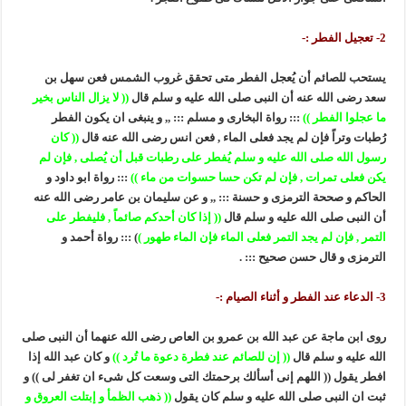
2- تعجيل الفطر :-
يستحب للصائم أن يُعجل الفطر متى تحقق غروب الشمس فعن سهل بن
سعد رضى الله عنه أن النبى صلى الله عليه و سلم قال
(( لا يزال الناس بخير
ما عجلوا الفطر ))
::: رواة البخارى و مسلم ::: ,, و ينبغى ان يكون الفطر
رُطبات وتراً فإن لم يجد فعلى الماء , فعن انس رضى الله عنه قال
(( كان
رسول الله صلى الله عليه و سلم يُفطر على رطبات قبل أن يُصلى , فإن لم
يكن فعلى تمرات , فإن لم تكن حسا حسوات من ماء ))
::: رواة ابو داود و
الحاكم و صححة الترمزى و حسنة ::: ,, و عن سليمان بن عامر رضى الله عنه
أن النبى صلى الله عليه و سلم قال
(( إذا كان أحدكم صائماً , فليفطر على
التمر , فإن لم يجد التمر فعلى الماء فإن الماء طهور )
) ::: رواة أحمد و
الترمزى و قال حسن صحيح ::: .
3- الدعاء عند الفطر و أثناء الصيام :-
روى ابن ماجة عن عبد الله بن عمرو بن العاص رضى الله عنهما أن النبى صلى
الله عليه و سلم قال
(( إن للصائم عند فطرة دعوة ما تُرد ))
و كان عبد الله إذا
افطر يقول (( اللهم إنى أسألك برحمتك التى وسعت كل شىء ان تغفر لى )) و
ثبت ان النبى صلى الله عليه و سلم كان يقول
(( ذهب الظمأ و إبتلت العروق و