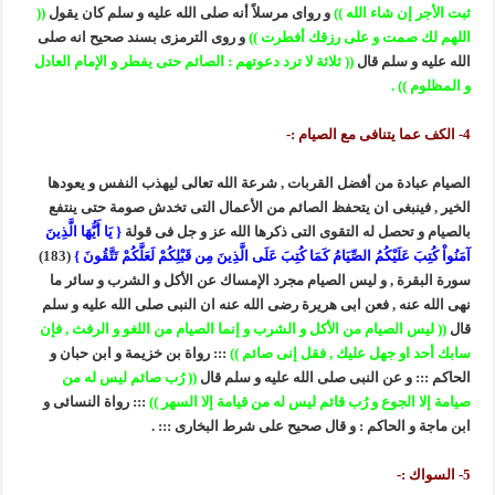
ثبت الأجر إن شاء الله ))
و رواى مرسلاً أنه صلى الله عليه و سلم كان يقول
((
اللهم لك صمت و على رزقك أفطرت ))
و روى الترمزى بسند صحيح انه صلى
الله عليه و سلم قال
(( ثلاثة لا ترد دعوتهم : الصائم حتى يفطر و الإمام العادل
و المظلوم )) .
4- الكف عما يتنافى مع الصيام :-
الصيام عبادة من أفضل القربات , شرعة الله تعالى ليهذب النفس و يعودها
الخير , فينبغى ان يتحفظ الصائم من الأعمال التى تخدش صومة حتى ينتفع
بالصيام و تحصل له التقوى التى ذكرها الله عز و جل فى قولة
{ يَا أَيُّهَا الَّذِينَ
آمَنُواْ كُتِبَ عَلَيْكُمُ الصِّيَامُ كَمَا كُتِبَ عَلَى الَّذِينَ مِن قَبْلِكُمْ لَعَلَّكُمْ تَتَّقُونَ }
(183)
سورة البقرة , و ليس الصيام مجرد الإمساك عن الأكل و الشرب و سائر ما
نهى الله عنه , فعن ابى هريرة رضى الله عنه ان النبى صلى الله عليه و سلم
قال
(( ليس الصيام من الأكل و الشرب و إنما الصيام من اللغو و الرفث , فإن
سابك أحد او جهل عليك , فقل إنى صائم ))
::: رواة بن خزيمة و ابن حبان و
الحاكم ::: و عن النبى صلى الله عليه و سلم قال
(( رُب صائم ليس له من
صيامة إلا الجوع و رُب قائم ليس له من قيامة إلا السهر ))
::: رواة النسائى و
ابن ماجة و الحاكم : و قال صحيح على شرط البخارى ::: .
5- السواك :-