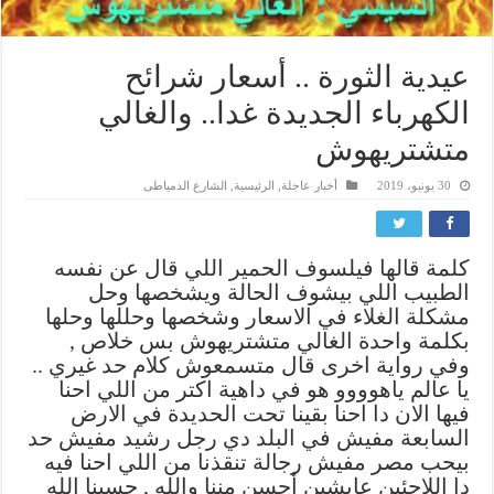
عيدية الثورة .. أسعار شرائح
الكهرباء الجديدة غدا.. والغالي
متشتريهوش
30 يونيو، 2019
أخبار عاجلة
,
الرئيسية
,
الشارع الدمياطى
كلمة قالها فيلسوف الحمير اللي قال عن نفسه
الطبيب اللي بيشوف الحالة ويشخصها وحل
مشكلة الغلاء في الاسعار وشخصها وحللها وحلها
بكلمة واحدة الغالي متشتريهوش بس خلاص ,
وفي رواية اخرى قال متسمعوش كلام حد غيري ..
يا عالم ياهوووو هو في داهية اكتر من اللي احنا
فيها الان دا احنا بقينا تحت الحديدة في الارض
السابعة مفيش في البلد دي رجل رشيد مفيش حد
بيحب مصر مفيش رجالة تنقذنا من اللي احنا فيه
دا اللاجئين عايشين أحسن مننا والله , حسبنا الله