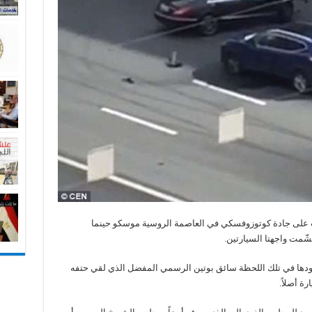
ث على جادة كوتوزوفسكي في العاصمة الروسية موسكو حينما
قودها في تلك اللحظة سائق بوتين الرسمي المفضل الذي لقي حتفه
ة أصلاً.