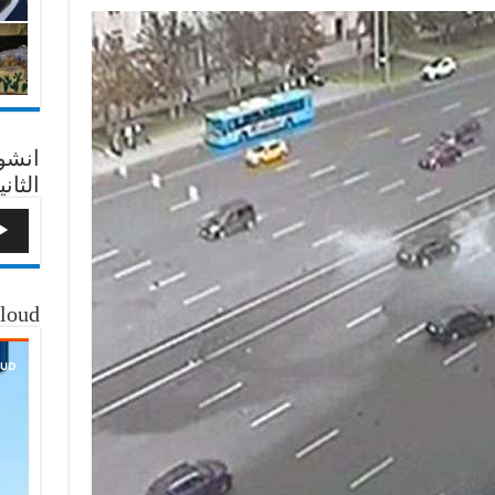
انشو
الثاني
loud