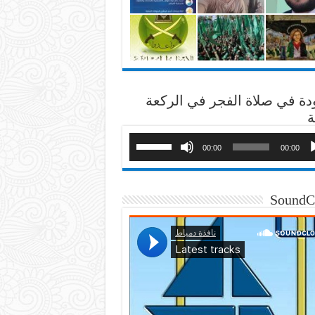
دة في صلاة الفجر في الركعة
ة
00:00
00:00
SoundC