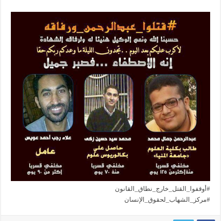
#أوقفوا_القتل_خارج_نطاق_ال
قانون
#مركز_الشهاب_لحقوق_الإنسان