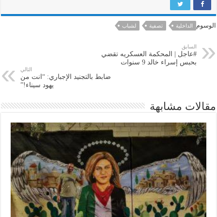
الوسوم
الداخلية
تصفية
لشباب
السابق
#عاجل | المحكمة العسكريه تقضي
بحبس إسراء خالد 9 سنوات
التالي
ضابط بالتجنيد الإجباري: “انت من
يهود سيناء!”
مقالات مشابهة