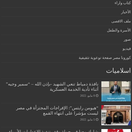
كتاب واراء
الأخبار
ملف الاقصى
الأسرة والطفل
صور
فيديو
كورونا مصر صفحة توعوية تثقيفية
اسلاميات
نافذة دمياط تنعي الشهيد -بإذن الله – “سمير وجيه”
أثناء تأدية الخدمة العسكرية
8 مايو، 2022
“هيومن رايتس”: الإفراجات المجتزأة في مصر
ليست مؤشرا على انتهاء القمع
5 مايو، 2022
شارك معنا في حملة وقف تنفيذ الإعدامات للأبرياء