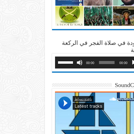
دة في صلاة الفجر في الركعة
ة
00:00
00:00
SoundC