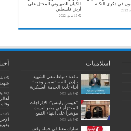
ون في ذكرى النكبة
للكيان الصهيوني المحتل على
أرض فلسطين
16 مايو، 2022
اسلاميات
أخبا
نافذة دمياط تنعي الشهيد
6 مارس، 2023
-بإذن الله – “سمير وجيه”
شهيد 
أثناء تأدية الخدمة العسكرية
6 يوليو، 2022
8 مايو، 2022
أهالي
“هيومن رايتس”: الإفراجات
وفاة 
المجتزأة في مصر ليست
مؤشرا على انتهاء القمع
23 مايو، 2022
الإجر
5 مايو، 2022
بفيرو
شارك معنا في حملة وقف