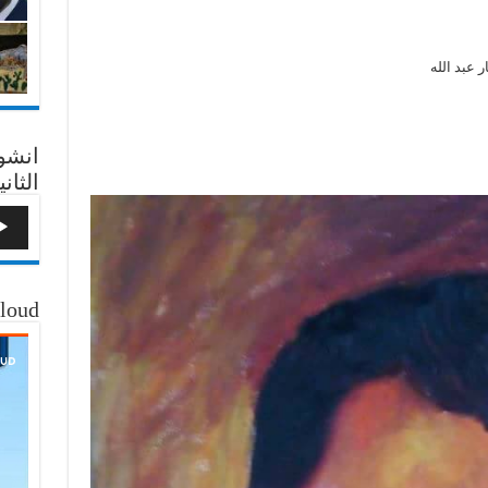
 عبد الله
انشو
الثاني
loud