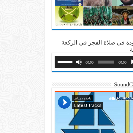
دة في صلاة الفجر في الركعة
ة
00:00
00:00
SoundC