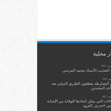
ر محلية
التعذيب الأستاذ محمد المرسي
 البصارطة يقطعون الطريق الدولي بعد
أحد المجندين
اءات التي يمكن اتخاذها للوقاية من الإصابة
س #جدري_القرود