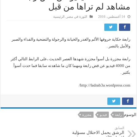
مشاهد لم تراها من قبل
14 أغسطس، 2016
الثورة في مصر
,
الرئيسية
رابعة حكاية حروفها الألم والغدر والخيانة والرجولة والتضحية والفداء والصبر
والأمل بالنصر .
رابعة مجزرة بل أسوأ مجزرة شهدها العصر الحديث ،على الرابط التالي أكثر
من 4000 فيديو عن فض رابعة ومهما كان ما شاهدته سابقا فما حدث أسوأ
بكثير .
http://fadrab3a.wordpress.com/
الوسوم
رابعة
فيديو
مجزرة
السابق
الرشق يحمل الاحتلال مسؤلية