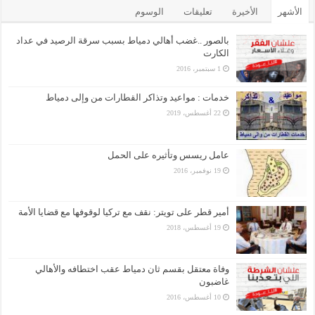
الأشهر
الأخيرة
تعليقات
الوسوم
بالصور ..غضب أهالي دمياط بسبب سرقة الرصيد في عداد
الكارت
1 سبتمبر، 2016
خدمات : مواعيد وتذاكر القطارات من وإلى دمياط
22 أغسطس، 2019
عامل ريسس وتأثيره على الحمل
19 نوفمبر، 2016
أمير قطر على تويتر: نقف مع تركيا لوقوفها مع قضايا الأمة
19 أغسطس، 2018
وفاة معتقل بقسم ثان دمياط عقب اختطافه والأهالي
غاضبون
10 أغسطس، 2016